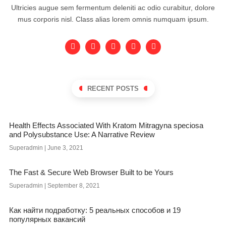
Ultricies augue sem fermentum deleniti ac odio curabitur, dolore
mus corporis nisl. Class alias lorem omnis numquam ipsum.
RECENT POSTS
Health Effects Associated With Kratom Mitragyna speciosa
and Polysubstance Use: A Narrative Review
Superadmin
June 3, 2021
The Fast & Secure Web Browser Built to be Yours
Superadmin
September 8, 2021
Как найти подработку: 5 реальных способов и 19
популярных вакансий