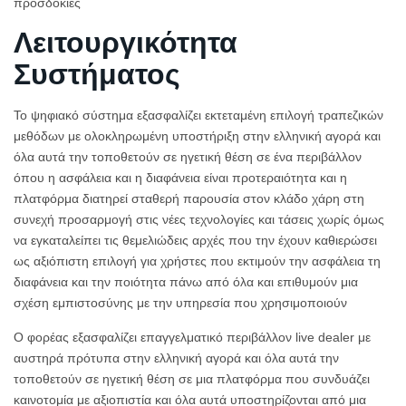
προσδοκίες
Λειτουργικότητα
Συστήματος
Το ψηφιακό σύστημα εξασφαλίζει εκτεταμένη επιλογή τραπεζικών
μεθόδων με ολοκληρωμένη υποστήριξη στην ελληνική αγορά και
όλα αυτά την τοποθετούν σε ηγετική θέση σε ένα περιβάλλον
όπου η ασφάλεια και η διαφάνεια είναι προτεραιότητα και η
πλατφόρμα διατηρεί σταθερή παρουσία στον κλάδο χάρη στη
συνεχή προσαρμογή στις νέες τεχνολογίες και τάσεις χωρίς όμως
να εγκαταλείπει τις θεμελιώδεις αρχές που την έχουν καθιερώσει
ως αξιόπιστη επιλογή για χρήστες που εκτιμούν την ασφάλεια τη
διαφάνεια και την ποιότητα πάνω από όλα και επιθυμούν μια
σχέση εμπιστοσύνης με την υπηρεσία που χρησιμοποιούν
Ο φορέας εξασφαλίζει επαγγελματικό περιβάλλον live dealer με
αυστηρά πρότυπα στην ελληνική αγορά και όλα αυτά την
τοποθετούν σε ηγετική θέση σε μια πλατφόρμα που συνδυάζει
καινοτομία με αξιοπιστία και όλα αυτά υποστηρίζονται από μια