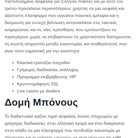
πιστοποιημένη ασφάλεια για Έλληνες παίκτες και με αυτό τον
τρόπο προσελκύει περισσότερους χρήστες σε μια ασφαλή και
αξιόπιστη πλατφόρμα που εγγυάται ποιοτική εμπειρία και η
δέσμευση για συνεχή βελτίωση αντανακλάται στις τακτικές
ενημερώσεις και τις νέες προσθήκες που εμπλουτίζουν το
περιεχόμενο χωρίς να επιβαρύνουν τη χρηστικότητα διατηρώντας
τη σωστή ισορροπία μεταξύ καινοτομίας και σταθερότητας που
είναι τόσο σημαντική για την κοινότητα
Κλασικά τραπέζια παιχνίδια
Γρήγορες διαδικασίες ανάληψης
Πρόγραμμα επιβράβευσης VIP
Κρυπτογράφηση SSL
Live casino με dealers
Δομή Μπόνους
Το διαδικτυακό καζίνο τηρεί ασφαλείς λύσεις πληρωμών με
γρήγορες διαδικασίες στην ελληνική αγορά και έτσι διακρίνεται
στον κλάδο σε μια πλατφόρμα που συνδυάζει καινοτομία με
αξιοπιστία και οι χρήστες μπορούν να είναι σίγουροι ότι κάθε