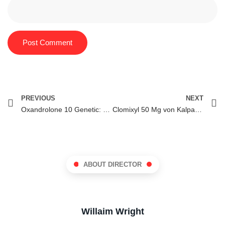
PREVIOUS
NEXT
Oxandrolone 10 Genetic: Ein Blick auf die Anwendungsbereiche und den Kauf
Clomixyl 50 Mg von Kalpa Pharmaceuticals: Anwendung und Informationen
ABOUT DIRECTOR
Willaim Wright