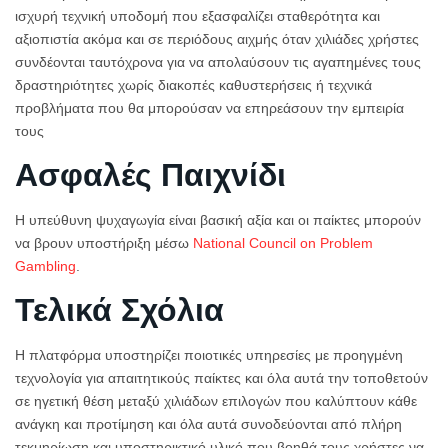
ισχυρή τεχνική υποδομή που εξασφαλίζει σταθερότητα και
αξιοπιστία ακόμα και σε περιόδους αιχμής όταν χιλιάδες χρήστες
συνδέονται ταυτόχρονα για να απολαύσουν τις αγαπημένες τους
δραστηριότητες χωρίς διακοπές καθυστερήσεις ή τεχνικά
προβλήματα που θα μπορούσαν να επηρεάσουν την εμπειρία
τους
Ασφαλές Παιχνίδι
Η υπεύθυνη ψυχαγωγία είναι βασική αξία και οι παίκτες μπορούν
να βρουν υποστήριξη μέσω
National Council on Problem
Gambling
.
Τελικά Σχόλια
Η πλατφόρμα υποστηρίζει ποιοτικές υπηρεσίες με προηγμένη
τεχνολογία για απαιτητικούς παίκτες και όλα αυτά την τοποθετούν
σε ηγετική θέση μεταξύ χιλιάδων επιλογών που καλύπτουν κάθε
ανάγκη και προτίμηση και όλα αυτά συνοδεύονται από πλήρη
τεκμηρίωση και υποστηρικτικό υλικό που βοηθά τους χρήστες να