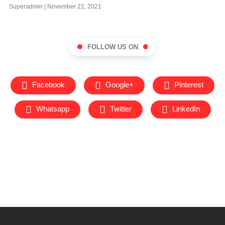
Superadmin
November 22, 2021
FOLLOW US ON
Facebook
Google+
Pinterest
Whatsapp
Twitter
LinkedIn