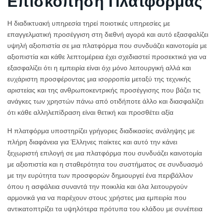
Επισκόπηση Πλατφόρμας
Η διαδικτυακή υπηρεσία τηρεί ποιοτικές υπηρεσίες με
επαγγελματική προσέγγιση στη διεθνή αγορά και αυτό εξασφαλίζει
υψηλή αξιοπιστία σε μια πλατφόρμα που συνδυάζει καινοτομία με
αξιοπιστία και κάθε λεπτομέρεια έχει σχεδιαστεί προσεκτικά για να
εξασφαλίζει ότι η εμπειρία είναι όχι μόνο λειτουργική αλλά και
ευχάριστη προσφέροντας μια ισορροπία μεταξύ της τεχνικής
αριστείας και της ανθρωποκεντρικής προσέγγισης που βάζει τις
ανάγκες των χρηστών πάνω από οτιδήποτε άλλο και διασφαλίζει
ότι κάθε αλληλεπίδραση είναι θετική και προσθέτει αξία
Η πλατφόρμα υποστηρίζει γρήγορες διαδικασίες ανάληψης με
πλήρη διαφάνεια για Έλληνες παίκτες και αυτό την κάνει
ξεχωριστή επιλογή σε μια πλατφόρμα που συνδυάζει καινοτομία
με αξιοπιστία και η σταθερότητα του συστήματος σε συνδυασμό
με την ευρύτητα των προσφορών δημιουργεί ένα περιβάλλον
όπου η ασφάλεια συναντά την ποικιλία και όλα λειτουργούν
αρμονικά για να παρέχουν στους χρήστες μια εμπειρία που
αντικατοπτρίζει τα υψηλότερα πρότυπα του κλάδου με συνέπεια