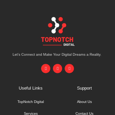
Let’s Connect and Make Your Digital Dreams a Reality.
Useful Links
Support
TopNotch Digital
About Us
Services
Contact Us