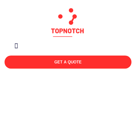
About Us
Contact Us
GET A QUOTE
Spinanga Casino
Επισκόπηση Ανάληψης