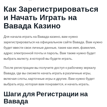
Как Зарегистрироваться
и Начать Играть на
Вавада Казино
Для начала играть на Вавада казино, вам нужно
зарегистрироваться на официальном сайте Вавада. Вам нужно
будет ввести свои личные данные, такие как имя, фамилия,
адрес электронной почты и пароль. Вам также нужно будет
выбрать валюту, в которой вы будете играть.
После регистрации вы получите доступ к рабочему зеркалу
Вавада, где вы сможете начать играть в различные игры,
включая слоты, карточные игры и другие. Вам нужно будет
выбрать игру, которая вам понравится, и начать играть.
Шаги для Регистрации на
Вавада