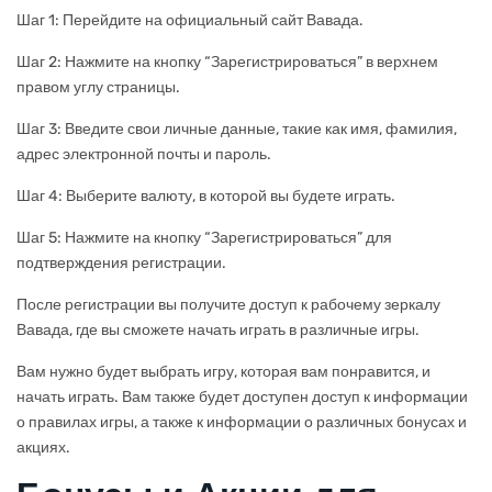
Шаг 1: Перейдите на официальный сайт Вавада.
Шаг 2: Нажмите на кнопку “Зарегистрироваться” в верхнем
правом углу страницы.
Шаг 3: Введите свои личные данные, такие как имя, фамилия,
адрес электронной почты и пароль.
Шаг 4: Выберите валюту, в которой вы будете играть.
Шаг 5: Нажмите на кнопку “Зарегистрироваться” для
подтверждения регистрации.
После регистрации вы получите доступ к рабочему зеркалу
Вавада, где вы сможете начать играть в различные игры.
Вам нужно будет выбрать игру, которая вам понравится, и
начать играть. Вам также будет доступен доступ к информации
о правилах игры, а также к информации о различных бонусах и
акциях.