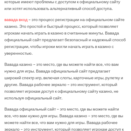
которые имеют проблемы с доступом к официальному сайту
или хотят использовать альтернативный способ доступа.
вавада вход
– это процесс регистрации на официальном сайте
казино. Это простой и быстрый процесс, который позволяет
игрокам начать играть в казино в считанные минуты. Вавада
официальный сайт предлагает безопасный и надежный способ
регистрации, чтобы игроки могли начать играть в казино с
уверенностью.
Вавада казино – это место, где вы можете найти все, что вам
нужно для игры. Вавада официальный сайт предлагает
широкий спектр игр, включая слоты, карточные игры, рулетку и
другие. Вавада рабочее зеркало – это инструмент, который
позволяет игрокам доступ к официальному сайту казино, не
используя официальный сайт.
Вавада официальный сайт – это место, где вы можете найти
все, что вам нужно для игры. Вавада казино – это место, где вы
можете найти все, что вам нужно для игры. Вавада рабочее
зеркало – это инструмент, который позволяет игрокам доступ к