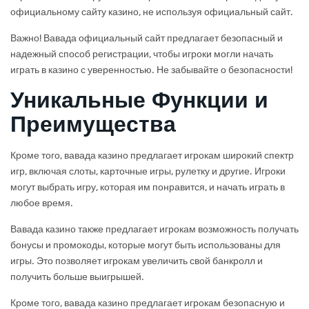
официальному сайту казино, не используя официальный сайт.
Важно! Вавада официальный сайт предлагает безопасный и
надежный способ регистрации, чтобы игроки могли начать
играть в казино с уверенностью. Не забывайте о безопасности!
Уникальные Функции и
Преимущества
Кроме того, вавада казино предлагает игрокам широкий спектр
игр, включая слоты, карточные игры, рулетку и другие. Игроки
могут выбрать игру, которая им понравится, и начать играть в
любое время.
Вавада казино также предлагает игрокам возможность получать
бонусы и промокоды, которые могут быть использованы для
игры. Это позволяет игрокам увеличить свой банкролл и
получить больше выигрышей.
Кроме того, вавада казино предлагает игрокам безопасную и