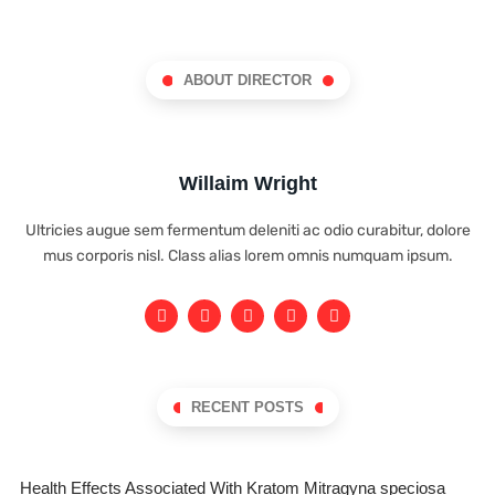
ABOUT DIRECTOR
Willaim Wright
Ultricies augue sem fermentum deleniti ac odio curabitur, dolore
mus corporis nisl. Class alias lorem omnis numquam ipsum.
RECENT POSTS
Health Effects Associated With Kratom Mitragyna speciosa