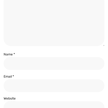
Name
*
Email
*
Website