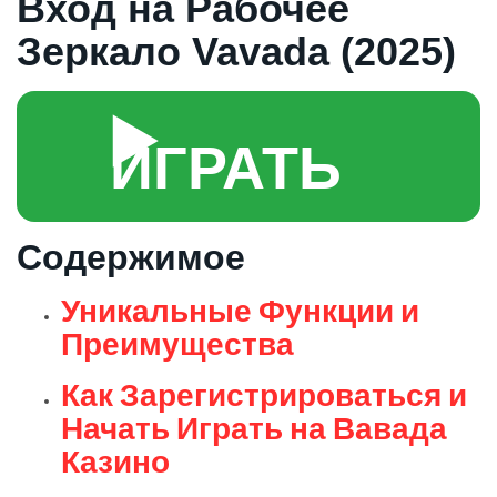
Вход на Рабочее
Зеркало Vavada (2025)
▶️
ИГРАТЬ
Содержимое
Уникальные Функции и
Преимущества
Как Зарегистрироваться и
Начать Играть на Вавада
Казино