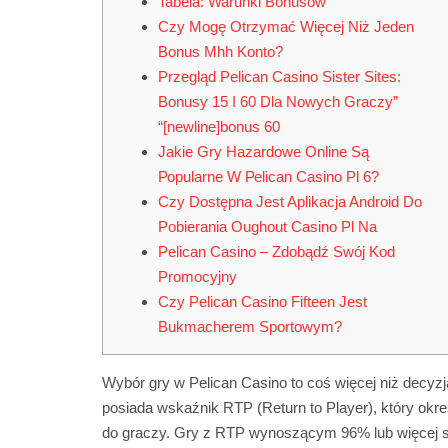
Tabela: Warunki Bonusów
Czy Mogę Otrzymać Więcej Niż Jeden
Bonus Mhh Konto?
Przegląd Pelican Casino Sister Sites:
Bonusy 15 I 60 Dla Nowych Graczy”
“[newline]bonus 60
Jаkіе Grу Hаzаrdоwе Оnlіnе Są
Рорulаrnе W Реlісаn Саsіnо Рl 6?
Czy Dostępna Jest Aplikacja Android Do
Pobierania Oughout Casino Pl Na
Pelican Casino – Zdobądź Swój Kod
Promocyjny
Czy Pelican Casino Fifteen Jest
Bukmacherem Sportowym?
Wybór gry w Pelican Casino to coś więcej niż decyzj
posiada wskaźnik RTP (Return to Player), który okre
do graczy. Gry z RTP wynoszącym 96% lub więcej są