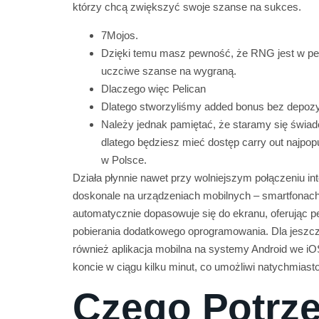
którzy chcą zwiększyć swoje szanse na sukces.
7Mоjоs.
Dzięki temu masz pewność, że RNG jest w pełn
uczciwe szanse na wygraną.
Dlасzеgо wіęс Реlісаn
Dlatego stworzyliśmy added bonus bez depozytu
Należy jednak pamiętać, że staramy się świadc
dlatego będziesz mieć dostęp carry out najpop
w Polsce.
Działa płynnie nawet przy wolniejszym połączeniu in
doskonale na urządzeniach mobilnych – smartfonach
automatycznie dopasowuje się do ekranu, oferując p
pobierania dodatkowego oprogramowania. Dla jeszcz
również aplikacja mobilna na systemy Android we iO
koncie w ciągu kilku minut, co umożliwi natychmiast
Сzеgо Роtrzе