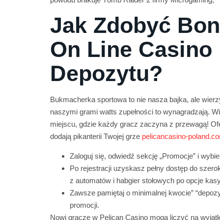
Jak Zdobyć Bon
On Line Casino
Depozytu?
Bukmacherka sportowa to nie nasza bajka, ale wier
naszymi grami watts zupełności to wynagradzają. Wit
miejscu, gdzie każdy gracz zaczyna z przewagą! Of
dodają pikanterii Twojej grze
pelicancasino-poland.c
Zaloguj się, odwiedź sekcję „Promocje” i wybier
Po rejestracji uzyskasz pełny dostęp do szerok
z automatów i habgier stołowych po opcje kasy
Zawsze pamiętaj o minimalnej kwocie” “depozyt
promocji.
Nowi gracze w Pelican Casino mogą liczyć na wyjątk