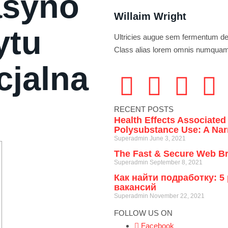
asyno
Willaim Wright
ytu
Ultricies augue sem fermentum dele
Class alias lorem omnis numqua
icjalna
RECENT POSTS
Health Effects Associate
Polysubstance Use: A Nar
Superadmin
June 3, 2021
The Fast & Secure Web Br
Superadmin
September 8, 2021
Как найти подработку: 
вакансий
Superadmin
November 22, 2021
FOLLOW US ON
Facebook