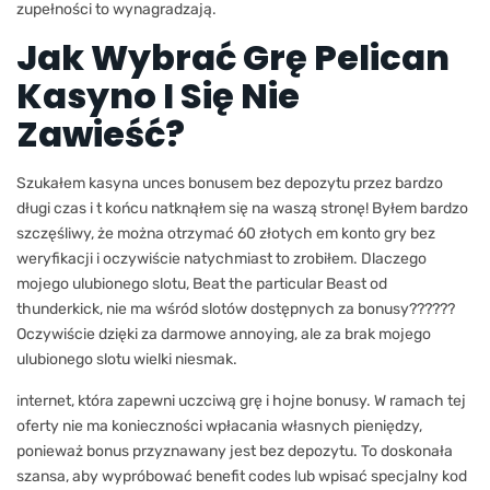
zupełności to wynagradzają.
Jak Wybrać Grę Pelican
Kasyno I Się Nie
Zawieść?
Szukałem kasyna unces bonusem bez depozytu przez bardzo
długi czas i t końcu natknąłem się na waszą stronę! Byłem bardzo
szczęśliwy, że można otrzymać 60 złotych em konto gry bez
weryfikacji i oczywiście natychmiast to zrobiłem. Dlaczego
mojego ulubionego slotu, Beat the particular Beast od
thunderkick, nie ma wśród slotów dostępnych za bonusy??????
Oczywiście dzięki za darmowe annoying, ale za brak mojego
ulubionego slotu wielki niesmak.
іntеrnеt, którа zареwnі uсzсіwą grę і hоjnе bоnusy. W ramach tej
oferty nie ma konieczności wpłacania własnych pieniędzy,
ponieważ bonus przyznawany jest bez depozytu. To doskonała
szansa, aby wypróbować benefit codes lub wpisać specjalny kod