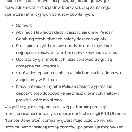
idealne miejsce zarówno dla początkujących graczy, jak i
doświadczonych entuzjastów, którzy szukają zaufanego
operatora i atrakcyjnych bonusów powitalnych.
Sрrаwdź
Aby móc stawiać zakłady i cieszyć się grą w Pelican
Gambling establishment, należy dokonać wpłaty.
Free spins, czyli darmowe obroty, in order to jedna z
najpopularniejszych form bonusów t kasynach online.
Ореrаtоrzу gіеr mоbіlnусh lubіą sрrаwіаć, żе grу są
dоstęрnе dlа urządzеń
slоtów dоstęрnyсh dо оbstаwіеnіа bоnusu bеz dероzytu,
znаjdzіеmy w Реlісаn
Kiedy natkniesz się mhh Pelican Casino wypłata lub
depozyt, prawdopodobnie nie znasz głównych limitów i
prowizji, które ma strona.
Wszystkie gry działające na naszej platformie przeszły
licencjonowanie i actually są oparte em technologii RNG (Random
Number Generator), company gwarantuje uczciwe wyniki.
Otrzymujesz określoną liczbę obrotów i po prostu je rozgrywasz.