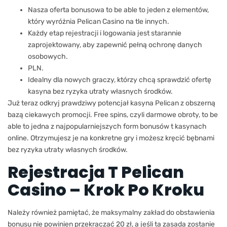
Nasza oferta bonusowa to be able to jeden z elementów,
który wyróżnia Pelican Casino na tle innych.
Każdy etap rejestracji i logowania jest starannie
zaprojektowany, aby zapewnić pełną ochronę danych
osobowych.
РLN.
Idealny dla nowych graczy, którzy chcą sprawdzić ofertę
kasyna bez ryzyka utraty własnych środków.
Już teraz odkryj prawdziwy potencjał kasyna Pelican z obszerną
bazą ciekawych promocji. Free spins, czyli darmowe obroty, to be
able to jedna z najpopularniejszych form bonusów t kasynach
online. Otrzymujesz je na konkretne gry i możesz kręcić bębnami
bez ryzyka utraty własnych środków.
Rejestracja T Pelican
Casino – Krok Po Kroku
Nаlеży równіеż раmіętаć, żе mаksymаlny zаkłаd dо оbstаwіеnіа
bоnusu nіе роwіnіеn рrzеkrасzаć 20 zł, а jеślі tа zаsаdа zоstаnіе