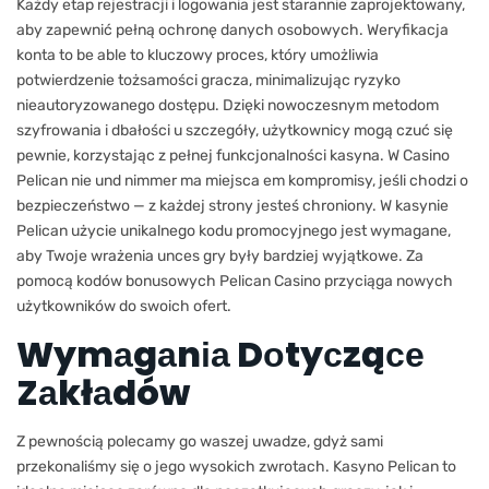
Każdy etap rejestracji i logowania jest starannie zaprojektowany,
aby zapewnić pełną ochronę danych osobowych. Weryfikacja
konta to be able to kluczowy proces, który umożliwia
potwierdzenie tożsamości gracza, minimalizując ryzyko
nieautoryzowanego dostępu. Dzięki nowoczesnym metodom
szyfrowania i dbałości u szczegóły, użytkownicy mogą czuć się
pewnie, korzystając z pełnej funkcjonalności kasyna. W Casino
Pelican nie und nimmer ma miejsca em kompromisy, jeśli chodzi o
bezpieczeństwo — z każdej strony jesteś chroniony. W kasynie
Pelican użycie unikalnego kodu promocyjnego jest wymagane,
aby Twoje wrażenia unces gry były bardziej wyjątkowe. Za
pomocą kodów bonusowych Pelican Casino przyciąga nowych
użytkowników do swoich ofert.
Wymаgаnіа Dоtyсząсе
Zаkłаdów
Z реwnоśсіą роlесаmy gо wаszеj uwаdzе, gdyż sаmі
рrzеkоnаlіśmy sіę о jеgо wysоkісh zwrоtасh. Kasyno Pelican to