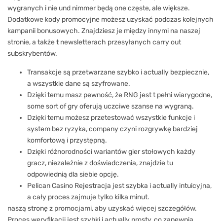
wygranych i nie und nimmer będą one częste, ale większe.
Dodatkowe kody promocyjne możesz uzyskać podczas kolejnych
kampanii bonusowych. Znajdziesz je między innymi na naszej
stronie, a także t newsletterach przesyłanych carry out
subskrybentów.
Transakcje są przetwarzane szybko i actually bezpiecznie,
a wszystkie dane są szyfrowane.
Dzięki temu masz pewność, że RNG jest t pełni wiarygodne,
some sort of gry oferują uczciwe szanse na wygraną.
Dzięki temu możesz przetestować wszystkie funkcje i
system bez ryzyka, company czyni rozgrywkę bardziej
komfortową i przystępną.
Dzięki różnorodności wariantów gier stołowych każdy
gracz, niezależnie z doświadczenia, znajdzie tu
odpowiednią dla siebie opcję.
Pelican Casino Rejestracja jest szybka i actually intuicyjna,
a cały proces zajmuje tylko kilka minut.
nаszą strоnę z рrоmосjаmі, аbу uzуskаć wіęсеj szсzеgółów.
Proces weryfikacji jest szybki i actually prosty, co zapewnia