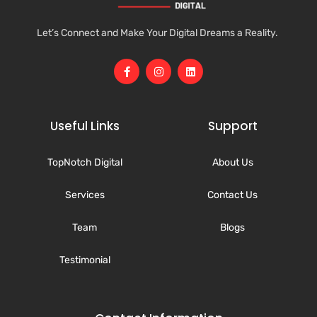
Let’s Connect and Make Your Digital Dreams a Reality.
Useful Links
Support
TopNotch Digital
About Us
Services
Contact Us
Team
Blogs
Testimonial