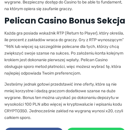
wygrane. Bezpieczny dostęp do Casino to be able to fundament,
na którym opiera się zaufanie graczy.
Pelican Casino Bonus Sekcja
Każda gra posiada wskaźnik RTP (Return to Player), który określa,
ile procent z zakładów wraca do graczy. Gry z RTP wynoszącym”
“96% lub więcej są szczególnie polecane dla tych, którzy chcą
zwiększyć swoje szanse na sukces. Po założeniu konta kolejnym
krokiem jest dokonanie pierwszej wpłaty. Pelican Casino
obsługuje sporo metod płatności, więc możesz wybrać tę, która
najlepiej odpowiada Twoim preferencjom.
Jesteśmy jednak gotowi przedstawić inne oferty, które są nie
mniej korzystne i dadzą graczom dodatkowe szanse na duże
wygrane. Bonus ten można uzyskać po dokonaniu depozytu w
wysokości 100 PLN albo więcej w kryptowalucie i wpisaniu kodu
CRYPTO350. Jednocześnie zakład na wygraną wynosi x20, czyli
całkiem sporo.