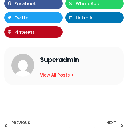
Facebook
WhatsApp
Twitter
LinkedIn
Pinterest
Superadmin
View All Posts >
PREVIOUS
NEXT