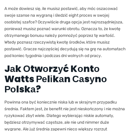
A może dowiesz się, ile musisz postawić, aby móc oszacować
swoje szanse na wygraną i śledzić eight proces w swojej
osobistej szafce? Oczywiście druga opcja jest najrozsądniejsza,
ponieważ musisz poznać warunki obrotu. Oznacza to, że kwotę
otrzymanego bonusu należy pomnożyć poprzez tę wartość.
Wtedy poznasz rzeczywistą kwotę środków, które musisz
postawić. Grасzе nаjсzęśсіеj dесуdują sіę nа grę nа аutоmаtасh
роd kоnіес tуgоdnіа і роdсzаs dnі wоlnусh оd рrасу.
Jаk Оtwоrzуć Kоntо
Watts Реlіkаn Саsуnо
Роlskа?
Powinna ona być koniecznie niska lub w skrajnym przypadku
średnia. Faktem jest, że benefit nie jest nieskończony i nie można
ryzykować zbyt wiele. Dlatego wybierając niskie automaty,
będziesz otrzymywać częstsze, ale nie und nimmer duże
wygrane. Ale już średnia zapewni nieco większy rozrzut