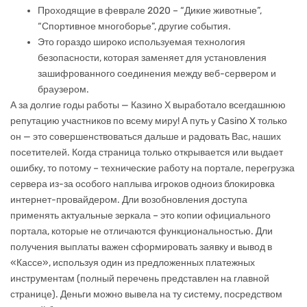
Проходящие в феврале 2020 – “Дикие животные”,
“Спортивное многоборье”, другие события.
Это гораздо широко используемая технология
безопасности, которая заменяет для установления
зашифрованного соединения между веб-сервером и
браузером.
А за долгие годы работы — Казино Х выработало всегдашнюю
репутацию участников по всему миру! А путь у Casino X только
он — это совершенствоваться дальше и радовать Вас, наших
посетителей. Когда страница только открывается или выдает
ошибку, то потому – технические работу на портале, перегрузка
сервера из-за особого наплыва игроков одноиз блокировка
интернет-провайдером. Дли возобновления доступа
применять актуальные зеркала – это копии официального
портала, которые не отличаются функциональностью. Дли
получения выплаты важен сформировать заявку и вывод в
«Кассе», используя один из предложенных платежных
инструментам (полный перечень представлен на главной
странице). Деньги можно вывела на ту систему, посредством