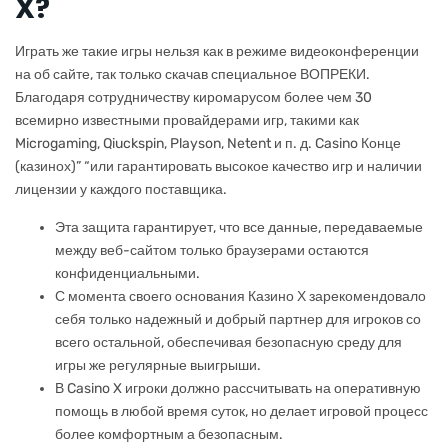
X?
Играть же такие игры нельзя как в режиме видеоконференции
на об сайте, так только скачав специальное ВОПРЕКИ.
Благодаря сотрудничеству киромарусом более чем 30
всемирно известными провайдерами игр, такими как
Microgaming, Qiuckspin, Playson, Netent и п. д. Casino Конце
(казинох)” “или гарантировать высокое качество игр и наличии
лицензии у каждого поставщика.
Эта защита гарантирует, что все данные, передаваемые
между веб-сайтом только браузерами остаются
конфиденциальными.
С момента своего основания Казино Х зарекомендовало
себя только надежный и добрый партнер для игроков со
всего остальной, обеспечивая безопасную среду для
игры же регулярные выигрыши.
В Casino X игроки должно рассчитывать на оперативную
помощь в любой время суток, но делает игровой процесс
более комфортным а безопасным.