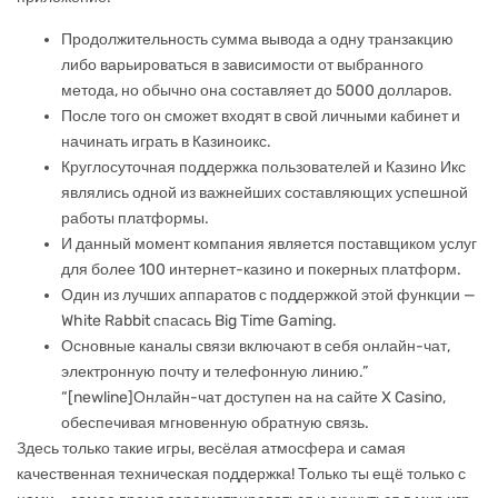
Продолжительность сумма вывода а одну транзакцию
либо варьироваться в зависимости от выбранного
метода, но обычно она составляет до 5000 долларов.
После того он сможет входят в свой личными кабинет и
начинать играть в Казиноикс.
Круглосуточная поддержка пользователей и Казино Икс
являлись одной из важнейших составляющих успешной
работы платформы.
И данный момент компания является поставщиком услуг
для более 100 интернет-казино и покерных платформ.
Один из лучших аппаратов с поддержкой этой функции —
White Rabbit спасась Big Time Gaming.
Основные каналы связи включают в себя онлайн-чат,
электронную почту и телефонную линию.”
“[newline]Онлайн-чат доступен на на сайте X Casino,
обеспечивая мгновенную обратную связь.
Здесь только такие игры, весёлая атмосфера и самая
качественная техническая поддержка! Только ты ещё только с