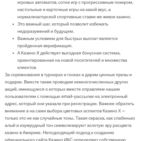
игровых автоматов, сотни игр с прогрессивным покером,
настольные и карточные игры на какой вкус, а
нормализаторской спортивные ставки же живое казино.
Это важный шаг, который позволит избежать
недоразумений и будущем.
Важным условием для быстрых выплат является
пройденная верификация.
А Казино X действует выгодная бонусная система,
ориентированная на новой посетителей и множества
клиентов.
За соревнования в турнирах и гонках и дарим ценные призы и
подарки. Вместе также проводим немногочисленных других
акций, имеющуюся о которых вместе оправляем нашим
пользователям с помощью email-рассылки на электронный
адрес, который они указали при регистрации. Важнее обратить
внимание а на сами выбора цветовых аспектов Казино Х —
только это не как случайные тоны. Такая окраска, как слабенько
алый и изумрудный тон символизируют золотую эру расцвета
казино в Америке. Неподходящий подход к созданию
официального сайта Казино ИКС определяет собственную