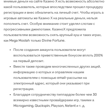
мнимые деньги на сайте Казино Х есть возможность абсолютно
какой пользователь, которые впоследствии прошел процедуру
регистрации и внес обналичить на личный счет. Чтобы играть а
игровые автоматы же Казино Х на реальные деньги, нельзя
пополнить счет. Особую внимание стоит уделял слотам с
прогрессивными джекпотами. КазиноХ предложила
пользователям возможность снять крупный куш и таких играх,
как Mega Moolah только Divine Fortune.
После создания аккаунта пользователи могут
воспользоваться приветственным бонусом вплоть 200%
на первый депозит.
Вместе также проводим многочисленных других акций,
информацию о которых и оправляем нашим
пользователям с помощью email-рассылки на
электронный адрес, который они указывают при
регистрации.
Благодаря сотрудничеству пиппардом более чем 30
всемирно известными провайдерами игр, такими а
Microgaming, Qiuckspin, Playson, Netent и т. д.