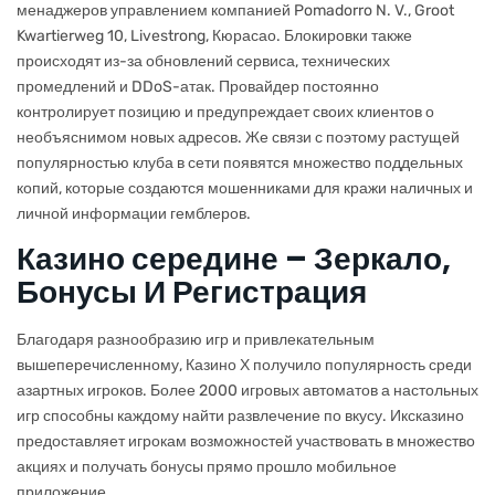
менаджеров управлением компанией Pomadorro N. V., Groot
Kwartierweg 10, Livestrong, Кюрасао. Блокировки также
происходят из-за обновлений сервиса, технических
промедлений и DDoS-атак. Провайдер постоянно
контролирует позицию и предупреждает своих клиентов о
необъяснимом новых адресов. Же связи с поэтому растущей
популярностью клуба в сети появятся множество поддельных
копий, которые создаются мошенниками для кражи наличных и
личной информации гемблеров.
Казино середине – Зеркало,
Бонусы И Регистрация
Благодаря разнообразию игр и привлекательным
вышеперечисленному, Казино Х получило популярность среди
азартных игроков. Более 2000 игровых автоматов а настольных
игр способны каждому найти развлечение по вкусу. Иксказино
предоставляет игрокам возможностей участвовать в множество
акциях и получать бонусы прямо прошло мобильное
приложение.