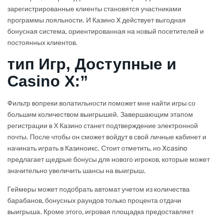
зарегистрированные клиенты становятся участниками
программы лояльности. И Казино X действует выгодная
бонусная система, ориентированная на новый посетителей и
постоянных клиентов.
тип Игр, Доступные и
Casino X:”
Фильтр вопреки волатильности поможет мне найти игры со
большим количеством выигрышей. Завершающим этапом
регистрации в Х Казино станет подтверждение электронной
почты. После чтобы он сможет войдут в свой личные кабинет и
начинать играть в Казиноикс. Стоит отметить, но Xcasino
предлагает щедрые бонусы для нового игроков, которые может
значительно увеличить шансы на выигрыш.
Геймеры может подобрать автомат учетом из количества
барабанов, бонусных раундов только процента отдачи
выигрыша. Кроме этого, игровая площадка предоставляет