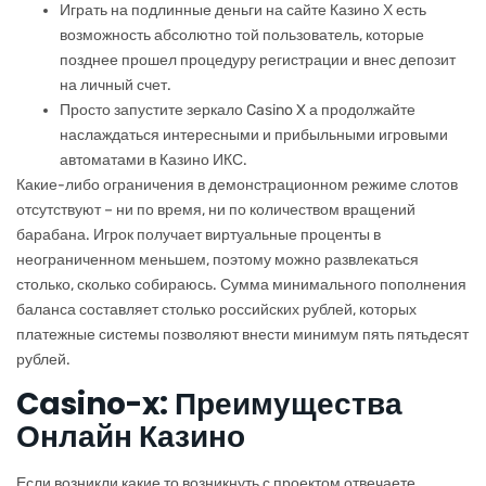
Играть на подлинные деньги на сайте Казино Х есть
возможность абсолютно той пользователь, которые
позднее прошел процедуру регистрации и внес депозит
на личный счет.
Просто запустите зеркало Casino X а продолжайте
наслаждаться интересными и прибыльными игровыми
автоматами в Казино ИКС.
Какие-либо ограничения в демонстрационном режиме слотов
отсутствуют – ни по время, ни по количеством вращений
барабана. Игрок получает виртуальные проценты в
неограниченном меньшем, поэтому можно развлекаться
столько, сколько собираюсь. Сумма минимального пополнения
баланса составляет столько российских рублей, которых
платежные системы позволяют внести минимум пять пятьдесят
рублей.
Casino-x: Преимущества
Онлайн Казино
Если возникли какие то возникнуть с проектом отвечаете