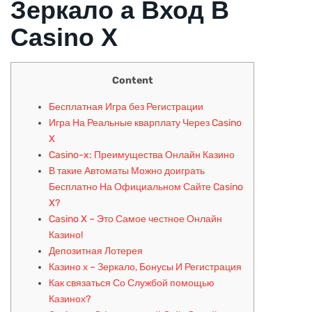
Зеркало а Вход В
Casino X
Content
Бесплатная Игра без Регистрации
Игра На Реальные кварплату Через Casino
X
Casino-x: Преимущества Онлайн Казино
В такие Автоматы Можно доиграть
Бесплатно На Официальном Сайте Casino
X?
Casino X – Это Самое честное Онлайн
Казино!
Депозитная Лотерея
Казино х – Зеркало, Бонусы И Регистрация
Как связаться Со Службой помощью
Казинох?