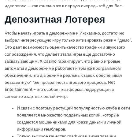
идеологию — как конечно же в первую очередь всё для Вас.
Депозитная Лотерея
Чтобы начать играть в деморежиме и Иксказино, достаточно
выбрал интересующую игру только активировать режим “демо”.
Это дает возможность оценить качество графики и звукового
сопровождения, что делает этапа игры еще достаточно
захватывающим. X Casino гарантирует, что равно игровые
автоматы и деморежиме работают и том же программном
обеспечении, что а в режиме реальны ставок, обеспечивая
беззаветную” “же прозрачность игрового процесса. Net
Entertainment – это особая платформа, лидирующая в
сегменте азартных онлайн-игр.
И связи с поэтому растущей популярностью клуба в сети
появляется множество поддельных копий, которые
создаются мошенниками для кражи деньги и личной
информации гемблеров.
Только высокое качество графики и визуализации,