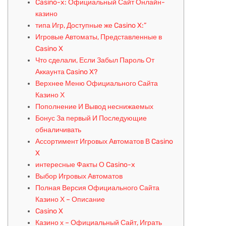
Casino-x: Официальный Сайт Онлайн-
казино
типа Игр, Доступные же Casino X:”
Игровые Автоматы, Представленные в
Casino X
Что сделали, Если Забыл Пароль От
Аккаунта Casino X?
Верхнее Меню Официального Сайта
Казино Х
Пополнение И Вывод неснижаемых
Бонус За первый И Последующие
обналичивать
Ассортимент Игровых Автоматов В Casino
X
интересные Факты О Casino-x
Выбор Игровых Автоматов
Полная Версия Официального Сайта
Казино Х – Описание
Casino X
Казино х – Официальный Сайт, Играть