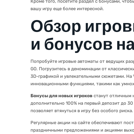
Кроме того, посетите раздел с бонусами, чтоб
вашу игру еще более интересной.
Обзор игров
и бонусов на
Попробуйте игровые автоматы от ведущих разра
GO. Погрузитесь в деноминации от классическ
3D-графикой и увлекательными сюжетами. На V
инновационными функциями, такими как умнож
Бонусы для новых игроков
станут отличным н
дополнительно 100% на первый депозит до 30
позволяет втянуться в игру без особого риска.
Регулярные акции на сайте обеспечивают пост
праздничными предложениями и акциями выхо