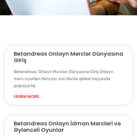
Betandreas Onlayn Mərclər Dünyasına
Giriş
Betandreas: Onlayn Mərclər Dünyasına Giriş Onlayn
mərc oyunları dünyası, son illərdə qlobal miqyasda
populyarlıq
LEARN MORE..
Betandreas Onlayn İdman Mərcləri və
Əyləncəli Oyunlar