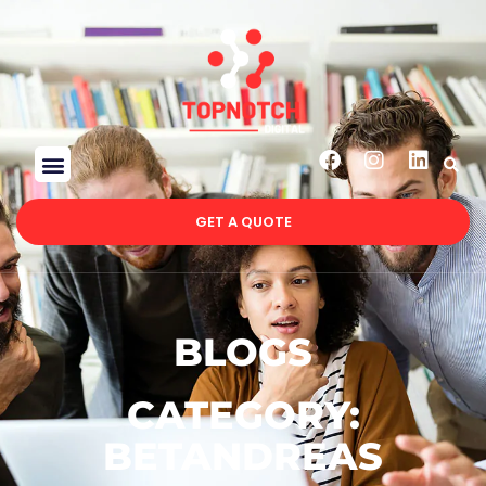
About Us
Contact Us
GET A QUOTE
BLOGS
CATEGORY:
BETANDREAS