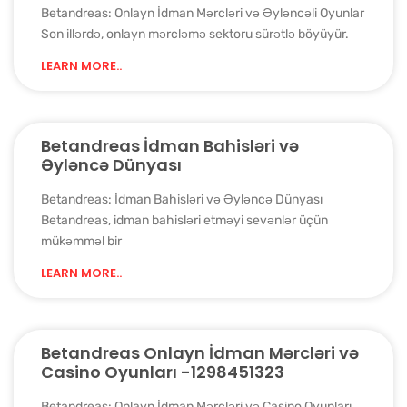
Betandreas: Onlayn İdman Mərcləri və Əyləncəli Oyunlar
Son illərdə, onlayn mərcləmə sektoru sürətlə böyüyür.
LEARN MORE..
Betandreas İdman Bahisləri və
Əyləncə Dünyası
Betandreas: İdman Bahisləri və Əyləncə Dünyası
Betandreas, idman bahisləri etməyi sevənlər üçün
mükəmməl bir
LEARN MORE..
Betandreas Onlayn İdman Mərcləri və
Casino Oyunları -1298451323
Betandreas: Onlayn İdman Mərcləri və Casino Oyunları