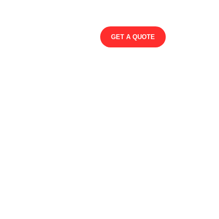
GET A QUOTE
T_3