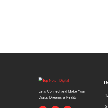
Us
Let’s Connect and Make Your
T
Digital Dreams a Reality.
S