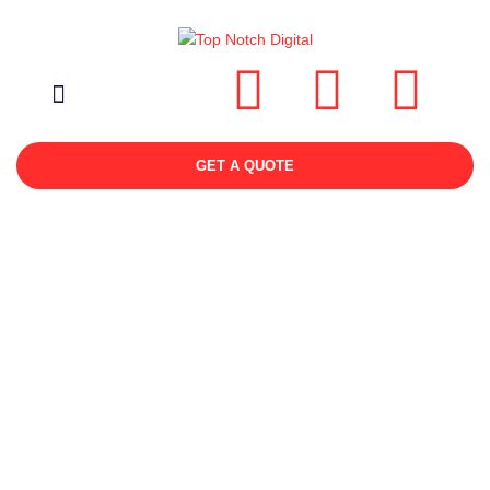
About Us
Contact Us
GET A QUOTE
BLOGS
CATEGORY: AKSS.UZ