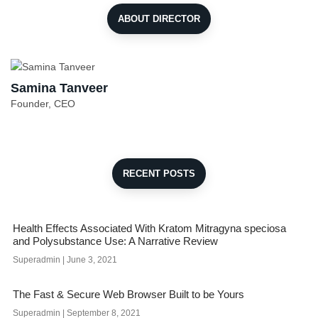
ABOUT DIRECTOR
Samina Tanveer
Founder, CEO
RECENT POSTS
Health Effects Associated With Kratom Mitragyna speciosa
and Polysubstance Use: A Narrative Review
Superadmin
June 3, 2021
The Fast & Secure Web Browser Built to be Yours
Superadmin
September 8, 2021