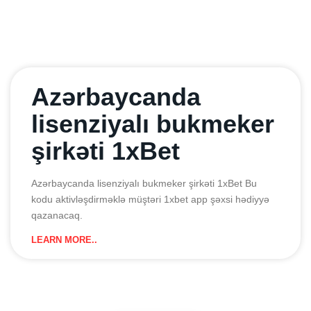
Azərbaycanda
lisenziyalı bukmeker
şirkəti 1xBet
Azərbaycanda lisenziyalı bukmeker şirkəti 1xBet Bu
kodu aktivləşdirməklə müştəri 1xbet app şəxsi hədiyyə
qazanacaq.
LEARN MORE..