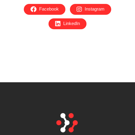
Facebook
Instagram
LinkedIn