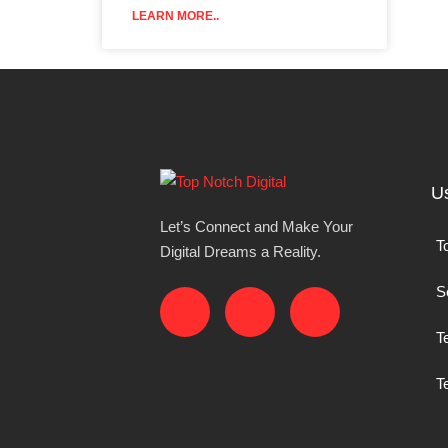
LEARN MORE..
Us
Let’s Connect and Make Your
T
Digital Dreams a Reality.
S
T
T