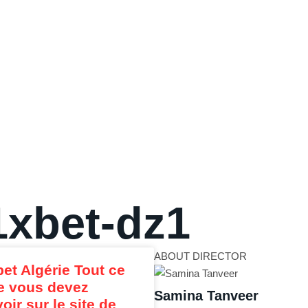
rvices
Blogs
About Us
Contact Us
1xbet-dz1
ABOUT DIRECTOR
et Algérie Tout ce
e vous devez
Samina Tanveer
oir sur le site de