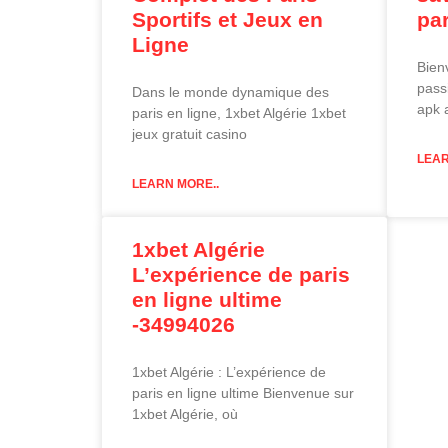
Sportifs et Jeux en
par
Ligne
Bien
pass
Dans le monde dynamique des
apk 
paris en ligne, 1xbet Algérie 1xbet
jeux gratuit casino
LEAR
LEARN MORE..
1xbet Algérie
L’expérience de paris
en ligne ultime
-34994026
1xbet Algérie : L’expérience de
paris en ligne ultime Bienvenue sur
1xbet Algérie, où