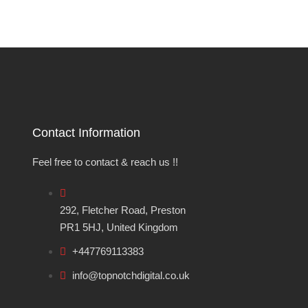
Contact Information
Feel free to contact & reach us !!
292, Fletcher Road, Preston
PR1 5HJ, United Kingdom
+447769113383
info@topnotchdigital.co.uk