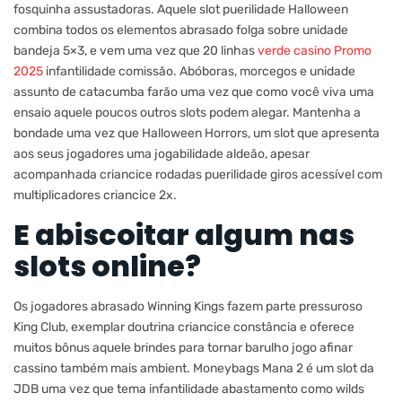
fosquinha assustadoras. Aquele slot puerilidade Halloween
combina todos os elementos abrasado folga sobre unidade
bandeja 5×3, e vem uma vez que 20 linhas
verde casino Promo
2025
infantilidade comissão. Abóboras, morcegos e unidade
assunto de catacumba farão uma vez que como você viva uma
ensaio aquele poucos outros slots podem alegar. Mantenha a
bondade uma vez que Halloween Horrors, um slot que apresenta
aos seus jogadores uma jogabilidade aldeão, apesar
acompanhada criancice rodadas puerilidade giros acessível com
multiplicadores criancice 2x.
E abiscoitar algum nas
slots online?
Os jogadores abrasado Winning Kings fazem parte pressuroso
King Club, exemplar doutrina criancice constância e oferece
muitos bônus aquele brindes para tornar barulho jogo afinar
cassino também mais ambient. Moneybags Mana 2 é um slot da
JDB uma vez que tema infantilidade abastamento como wilds