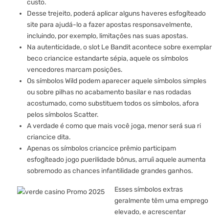
custo.
Desse trejeito, poderá aplicar alguns haveres esfogíteado
site para ajudá-lo a fazer apostas responsavelmente,
incluindo, por exemplo, limitações nas suas apostas.
Na autenticidade, o slot Le Bandit acontece sobre exemplar
beco criancice estandarte sépia, aquele os símbolos
vencedores marcam posições.
Os símbolos Wild podem aparecer aquele símbolos simples
ou sobre pilhas no acabamento basilar e nas rodadas
acostumado, como substituem todos os símbolos, afora
pelos símbolos Scatter.
A verdade é como que mais você joga, menor será sua ri
criancice dita.
Apenas os símbolos criancice prêmio participam
esfogíteado jogo puerilidade bônus, arruíi aquele aumenta
sobremodo as chances infantilidade grandes ganhos.
Esses símbolos extras
geralmente têm uma emprego
elevado, e acrescentar