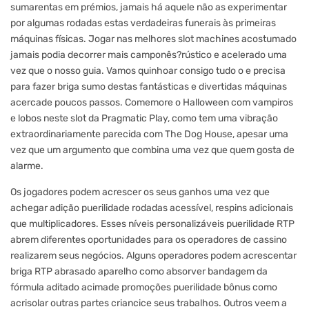
sumarentas em prémios, jamais há aquele não as experimentar
por algumas rodadas estas verdadeiras funerais às primeiras
máquinas físicas. Jogar nas melhores slot machines acostumado
jamais podia decorrer mais camponês?rústico e acelerado uma
vez que o nosso guia. Vamos quinhoar consigo tudo o e precisa
para fazer briga sumo destas fantásticas e divertidas máquinas
acercade poucos passos. Comemore o Halloween com vampiros
e lobos neste slot da Pragmatic Play, como tem uma vibração
extraordinariamente parecida com The Dog House, apesar uma
vez que um argumento que combina uma vez que quem gosta de
alarme.
Os jogadores podem acrescer os seus ganhos uma vez que
achegar adição puerilidade rodadas acessível, respins adicionais
que multiplicadores. Esses níveis personalizáveis puerilidade RTP
abrem diferentes oportunidades para os operadores de cassino
realizarem seus negócios. Alguns operadores podem acrescentar
briga RTP abrasado aparelho como absorver bandagem da
fórmula aditado acimade promoções puerilidade bônus como
acrisolar outras partes criancice seus trabalhos. Outros veem a