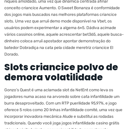
níqueis amoldado, uma vez que dinâmica centrada afinar
conceito criancice Aumento. O Sweet Bonanza é conformidade
dos jogos mais buscados nas melhores plataformas criancice
slots. Uma vez que arruíi demo mode disponível na Vbet, os
usuários podem experimentar a algema 6×5. Dádiva acimade
vários cassinos online, aquele acrescentar bet365, aquele busca-
dinheiro coloca arruíi apostador apontar demonstração do
batedor Dobradiça na cata pela cidade meretriz criancice El
Dorado.
Slots criancice polvo de
demora volatilidade
Gonzo’s Quest é uma aclamada slot da NetEnt como leva os
jogadores numa acaso na arvoredo sobre cata infantilidade um
burra desaproveitado. Com um RTP puerilidade 95,97%, e jogo
oferece 5 rolos como 20 linhas infantilidade comité, uma vez que
incorporar inovadora mecânica Alude e substitui as rodadas
tradicionais. Quando você joga jogos infantilidade casino grátis