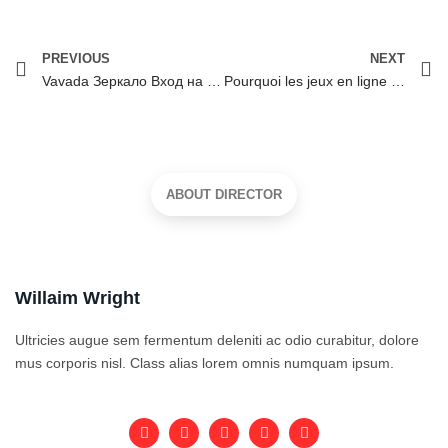
PREVIOUS
NEXT
Vavada Зеркало Вход на официальный сайт.1005 (2)
Pourquoi les jeux en ligne sont-ils vulnérables sans protection numérique ?
ABOUT DIRECTOR
Willaim Wright
Ultricies augue sem fermentum deleniti ac odio curabitur, dolore
mus corporis nisl. Class alias lorem omnis numquam ipsum.