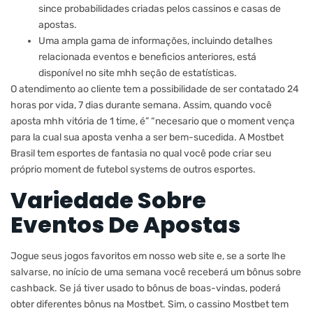
since probabilidades criadas pelos cassinos e casas de
apostas.
Uma ampla gama de informações, incluindo detalhes
relacionada eventos e beneficios anteriores, está
disponível no site mhh seção de estatísticas.
O atendimento ao cliente tem a possibilidade de ser contatado 24
horas por vida, 7 dias durante semana. Assim, quando você
aposta mhh vitória de 1 time, é” “necesario que o moment vença
para la cual sua aposta venha a ser bem-sucedida. A Mostbet
Brasil tem esportes de fantasia no qual você pode criar seu
próprio moment de futebol systems de outros esportes.
Variedade Sobre
Eventos De Apostas
Jogue seus jogos favoritos em nosso web site e, se a sorte lhe
salvarse, no início de uma semana você receberá um bônus sobre
cashback. Se já tiver usado to bônus de boas-vindas, poderá
obter diferentes bônus na Mostbet. Sim, o cassino Mostbet tem