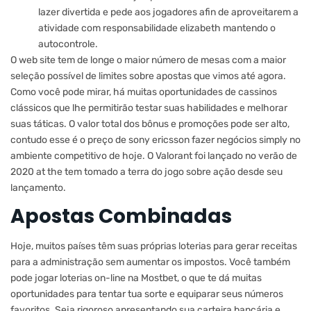
lazer divertida e pede aos jogadores afin de aproveitarem a
atividade com responsabilidade elizabeth mantendo o
autocontrole.
O web site tem de longe o maior número de mesas com a maior
seleção possível de limites sobre apostas que vimos até agora.
Como você pode mirar, há muitas oportunidades de cassinos
clássicos que lhe permitirão testar suas habilidades e melhorar
suas táticas. O valor total dos bônus e promoções pode ser alto,
contudo esse é o preço de sony ericsson fazer negócios simply no
ambiente competitivo de hoje. O Valorant foi lançado no verão de
2020 at the tem tomado a terra do jogo sobre ação desde seu
lançamento.
Apostas Combinadas
Hoje, muitos países têm suas próprias loterias para gerar receitas
para a administração sem aumentar os impostos. Você também
pode jogar loterias on-line na Mostbet, o que te dá muitas
oportunidades para tentar tua sorte e equiparar seus números
favoritos. Seja rigoroso apresentando sua carteira bancária e