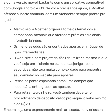
alguma versão móvel, bastante como um aplicativo compatível
com Google android e iOS. Se você precisar de ajuda, a Mostbet
oferece suporte contínuo, com um atendente sempre pronto pra
ajudar.
Além disso, a Mostbet organiza torneios temáticos e
campanhas sazonais que oferecem prémios adicionais
elizabeth brindes.
Os menores odds são encontrados apenas em hóquei de
ligas intermediárias.
O web-site é bem projetado, fácil de utilizar e mesmo la cual
você seja um iniciante no planeta dasjenige apostas
esportivas, não terá muita complexidade para encontrar
seu caminho no website para apostas.
Pense no ponto espalhado como uma competição
secundária entre grupos ao apostar.
Para retirar teu dinheiro, você também deve ter o
procedimento de deposito válido pro saque, o valor mínimo
é de R$20.
Embora seja uma expresamente mais arriscada, sony ericsson