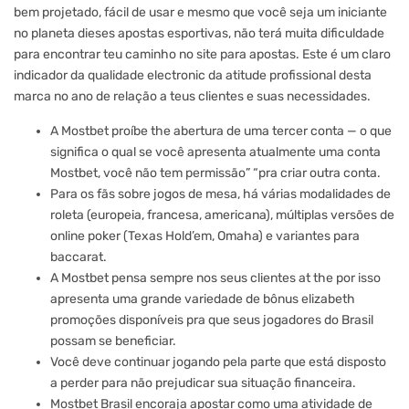
bem projetado, fácil de usar e mesmo que você seja um iniciante
no planeta dieses apostas esportivas, não terá muita dificuldade
para encontrar teu caminho no site para apostas. Este é um claro
indicador da qualidade electronic da atitude profissional desta
marca no ano de relação a teus clientes e suas necessidades.
A Mostbet proíbe the abertura de uma tercer conta — o que
significa o qual se você apresenta atualmente uma conta
Mostbet, você não tem permissão” “pra criar outra conta.
Para os fãs sobre jogos de mesa, há várias modalidades de
roleta (europeia, francesa, americana), múltiplas versões de
online poker (Texas Hold’em, Omaha) e variantes para
baccarat.
A Mostbet pensa sempre nos seus clientes at the por isso
apresenta uma grande variedade de bônus elizabeth
promoções disponíveis pra que seus jogadores do Brasil
possam se beneficiar.
Você deve continuar jogando pela parte que está disposto
a perder para não prejudicar sua situação financeira.
Mostbet Brasil encoraja apostar como uma atividade de