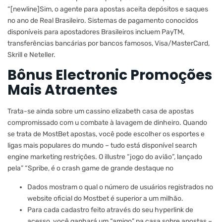
“[newline]Sim, o agente para apostas aceita depósitos e saques
no ano de Real Brasileiro. Sistemas de pagamento conocidos
disponíveis para apostadores Brasileiros incluem PayTM,
transferências bancárias por bancos famosos, Visa/MasterCard,
Skrill e Neteller.
Bônus Electronic Promoções
Mais Atraentes
Trata-se ainda sobre um cassino elizabeth casa de apostas
compromissado com u combate à lavagem de dinheiro. Quando
se trata de MostBet apostas, você pode escolher os esportes e
ligas mais populares do mundo – tudo está disponível search
engine marketing restrições. O illustre “jogo do avião”, lançado
pela” “Spribe, é o crash game de grande destaque no
Dados mostram o qual o número de usuários registrados no
website oficial do Mostbet é superior a um milhão.
Para cada cadastro feito através do seu hyperlink de
acesso, você ganhará um “amigo” na casa sobre apostas –