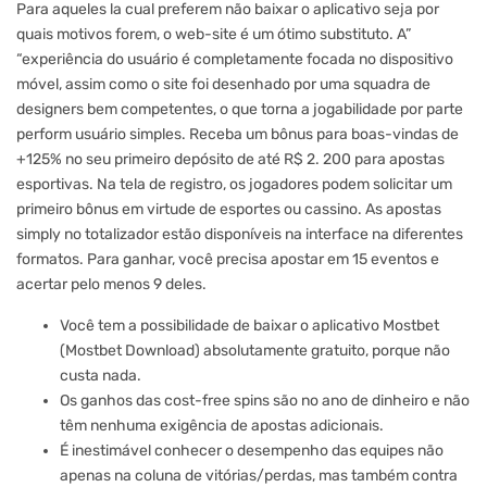
Para aqueles la cual preferem não baixar o aplicativo seja por
quais motivos forem, o web-site é um ótimo substituto. A”
“experiência do usuário é completamente focada no dispositivo
móvel, assim como o site foi desenhado por uma squadra de
designers bem competentes, o que torna a jogabilidade por parte
perform usuário simples. Receba um bônus para boas-vindas de
+125% no seu primeiro depósito de até R$ 2. 200 para apostas
esportivas. Na tela de registro, os jogadores podem solicitar um
primeiro bônus em virtude de esportes ou cassino. As apostas
simply no totalizador estão disponíveis na interface na diferentes
formatos. Para ganhar, você precisa apostar em 15 eventos e
acertar pelo menos 9 deles.
Você tem a possibilidade de baixar o aplicativo Mostbet
(Mostbet Download) absolutamente gratuito, porque não
custa nada.
Os ganhos das cost-free spins são no ano de dinheiro e não
têm nenhuma exigência de apostas adicionais.
É inestimável conhecer o desempenho das equipes não
apenas na coluna de vitórias/perdas, mas também contra