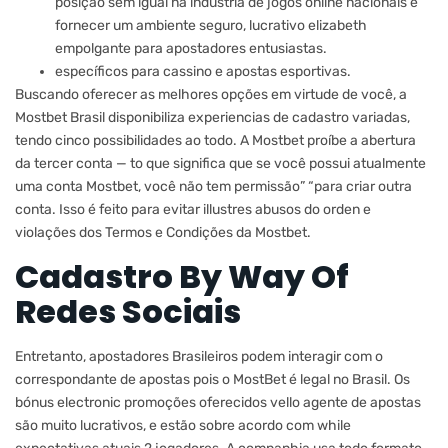
posição sem igual na indústria de jogos online nacionais e
fornecer um ambiente seguro, lucrativo elizabeth
empolgante para apostadores entusiastas.
específicos para cassino e apostas esportivas.
Buscando oferecer as melhores opções em virtude de você, a
Mostbet Brasil disponibiliza experiencias de cadastro variadas,
tendo cinco possibilidades ao todo. A Mostbet proíbe a abertura
da tercer conta — to que significa que se você possui atualmente
uma conta Mostbet, você não tem permissão” “para criar outra
conta. Isso é feito para evitar illustres abusos do orden e
violações dos Termos e Condições da Mostbet.
Cadastro By Way Of
Redes Sociais
Entretanto, apostadores Brasileiros podem interagir com o
correspondante de apostas pois o MostBet é legal no Brasil. Os
bónus electronic promoções oferecidos vello agente de apostas
são muito lucrativos, e estão sobre acordo com while