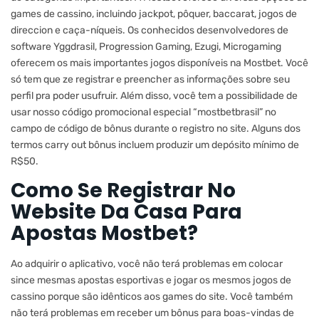
games de cassino, incluindo jackpot, pôquer, baccarat, jogos de
direccion e caça-níqueis. Os conhecidos desenvolvedores de
software Yggdrasil, Progression Gaming, Ezugi, Microgaming
oferecem os mais importantes jogos disponíveis na Mostbet. Você
só tem que ze registrar e preencher as informações sobre seu
perfil pra poder usufruir. Além disso, você tem a possibilidade de
usar nosso código promocional especial “mostbetbrasil” no
campo de código de bônus durante o registro no site. Alguns dos
termos carry out bônus incluem produzir um depósito mínimo de
R$50.
Como Se Registrar No
Website Da Casa Para
Apostas Mostbet?
Ao adquirir o aplicativo, você não terá problemas em colocar
since mesmas apostas esportivas e jogar os mesmos jogos de
cassino porque são idênticos aos games do site. Você também
não terá problemas em receber um bônus para boas-vindas de