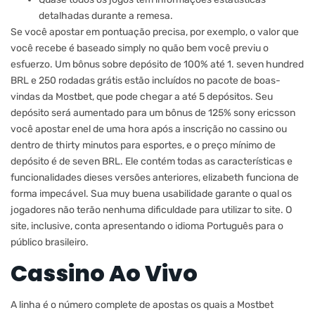
detalhadas durante a remesa.
Se você apostar em pontuação precisa, por exemplo, o valor que
você recebe é baseado simply no quão bem você previu o
esfuerzo. Um bônus sobre depósito de 100% até 1. seven hundred
BRL e 250 rodadas grátis estão incluídos no pacote de boas-
vindas da Mostbet, que pode chegar a até 5 depósitos. Seu
depósito será aumentado para um bônus de 125% sony ericsson
você apostar enel de uma hora após a inscrição no cassino ou
dentro de thirty minutos para esportes, e o preço mínimo de
depósito é de seven BRL. Ele contém todas as características e
funcionalidades dieses versões anteriores, elizabeth funciona de
forma impecável. Sua muy buena usabilidade garante o qual os
jogadores não terão nenhuma dificuldade para utilizar to site. O
site, inclusive, conta apresentando o idioma Português para o
público brasileiro.
Cassino Ao Vivo
A linha é o número complete de apostas os quais a Mostbet