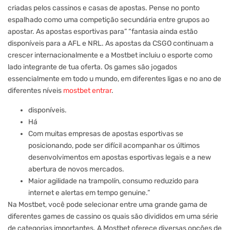
criadas pelos cassinos e casas de apostas. Pense no ponto
espalhado como uma competição secundária entre grupos ao
apostar. As apostas esportivas para” “fantasia ainda estão
disponíveis para a AFL e NRL. As apostas da CSGO continuam a
crescer internacionalmente e a Mostbet incluiu o esporte como
lado integrante de tua oferta. Os games são jogados
essencialmente em todo u mundo, em diferentes ligas e no ano de
diferentes níveis
mostbet entrar
.
disponíveis.
Há
Com muitas empresas de apostas esportivas se
posicionando, pode ser difícil acompanhar os últimos
desenvolvimentos em apostas esportivas legais e a new
abertura de novos mercados.
Maior agilidade na trampolín, consumo reduzido para
internet e alertas em tempo genuine.”
Na Mostbet, você pode selecionar entre uma grande gama de
diferentes games de cassino os quais são divididos em uma série
de categorias importantes. A Mostbet oferece diversas opções de