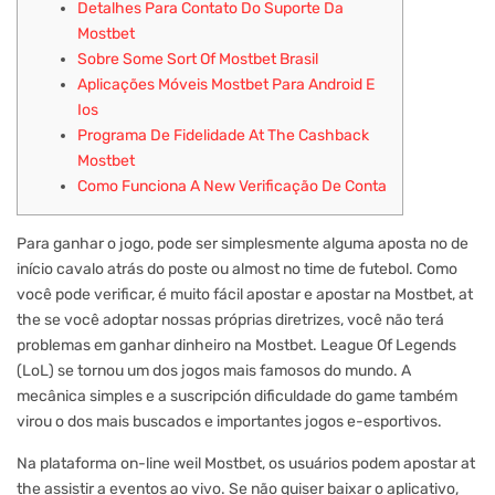
Detalhes Para Contato Do Suporte Da
Mostbet
Sobre Some Sort Of Mostbet Brasil
Aplicações Móveis Mostbet Para Android E
Ios
Programa De Fidelidade At The Cashback
Mostbet
Como Funciona A New Verificação De Conta
Para ganhar o jogo, pode ser simplesmente alguma aposta no de
início cavalo atrás do poste ou almost no time de futebol. Como
você pode verificar, é muito fácil apostar e apostar na Mostbet, at
the se você adoptar nossas próprias diretrizes, você não terá
problemas em ganhar dinheiro na Mostbet. League Of Legends
(LoL) se tornou um dos jogos mais famosos do mundo. A
mecânica simples e a suscripción dificuldade do game também
virou o dos mais buscados e importantes jogos e-esportivos.
Na plataforma on-line weil Mostbet, os usuários podem apostar at
the assistir a eventos ao vivo. Se não quiser baixar o aplicativo,