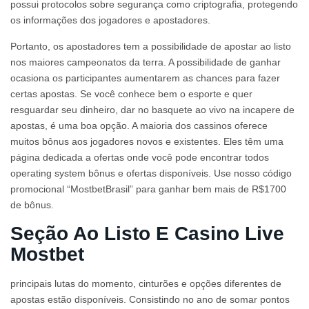
possui protocolos sobre segurança como criptografia, protegendo
os informações dos jogadores e apostadores.
Portanto, os apostadores tem a possibilidade de apostar ao listo
nos maiores campeonatos da terra. A possibilidade de ganhar
ocasiona os participantes aumentarem as chances para fazer
certas apostas. Se você conhece bem o esporte e quer
resguardar seu dinheiro, dar no basquete ao vivo na incapere de
apostas, é uma boa opção. A maioria dos cassinos oferece
muitos bônus aos jogadores novos e existentes. Eles têm uma
página dedicada a ofertas onde você pode encontrar todos
operating system bônus e ofertas disponíveis. Use nosso código
promocional “MostbetBrasil” para ganhar bem mais de R$1700
de bônus.
Seção Ao Listo E Casino Live
Mostbet
principais lutas do momento, cinturões e opções diferentes de
apostas estão disponíveis. Consistindo no ano de somar pontos