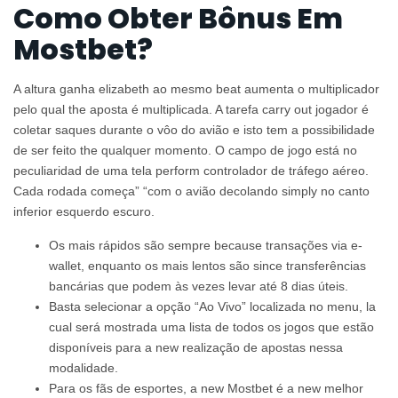
Como Obter Bônus Em
Mostbet?
A altura ganha elizabeth ao mesmo beat aumenta o multiplicador
pelo qual the aposta é multiplicada. A tarefa carry out jogador é
coletar saques durante o vôo do avião e isto tem a possibilidade
de ser feito the qualquer momento. O campo de jogo está no
peculiaridad de uma tela perform controlador de tráfego aéreo.
Cada rodada começa” “com o avião decolando simply no canto
inferior esquerdo escuro.
Os mais rápidos são sempre because transações via e-
wallet, enquanto os mais lentos são since transferências
bancárias que podem às vezes levar até 8 dias úteis.
Basta selecionar a opção “Ao Vivo” localizada no menu, la
cual será mostrada uma lista de todos os jogos que estão
disponíveis para a new realização de apostas nessa
modalidade.
Para os fãs de esportes, a new Mostbet é a new melhor