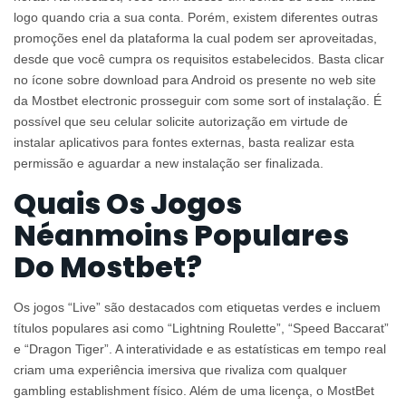
logo quando cria a sua conta. Porém, existem diferentes outras
promoções enel da plataforma la cual podem ser aproveitadas,
desde que você cumpra os requisitos estabelecidos. Basta clicar
no ícone sobre download para Android os presente no web site
da Mostbet electronic prosseguir com some sort of instalação. É
possível que seu celular solicite autorização em virtude de
instalar aplicativos para fontes externas, basta realizar esta
permissão e aguardar a new instalação ser finalizada.
Quais Os Jogos
Néanmoins Populares
Do Mostbet?
Os jogos “Live” são destacados com etiquetas verdes e incluem
títulos populares asi como “Lightning Roulette”, “Speed Baccarat”
e “Dragon Tiger”. A interatividade e as estatísticas em tempo real
criam uma experiência imersiva que rivaliza com qualquer
gambling establishment físico. Além de uma licença, o MostBet