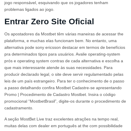
jogo responsável, esquivando que os jogadores tenham
problemas ligados ao jogo.
Entrar Zero Site Oficial
Os apostadores da Mostbet têm várias maneiras de acessar the
plataforma, e muchas elas funcionam bem. No entanto, uma
alternativa pode sony ericsson destacar em termos de benefícios
pra determinados tipos para usuários. Avalie operating-system
prós e operating system contras de cada alternativa e escolha a
que mais interessante atende às suas necessidades. Para
producir declarado legal, o site deve servir regulamentado pelas
leis de um país estrangeiro. Para ter o conhecimento de o passo
a passo detalhando confira Mostbet Cadastre-se apresentando
Promo | Procedimento de Cadastro Mostbet. Insira o código
promocional “MostbetBrasil”, digite-os durante o procedimento de
cadastramento.
A seção MostBet Live traz excelentes atrações na tempo real,
muitas delas com dealer em português at the com possibilidade