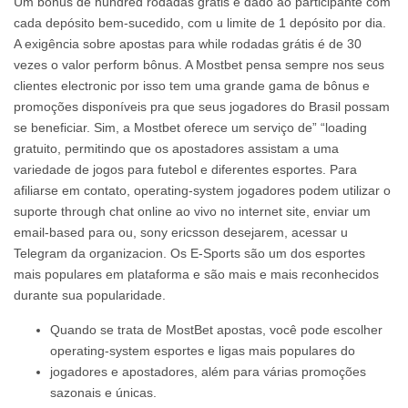
Um bônus de hundred rodadas grátis é dado ao participante com
cada depósito bem-sucedido, com u limite de 1 depósito por dia.
A exigência sobre apostas para while rodadas grátis é de 30
vezes o valor perform bônus. A Mostbet pensa sempre nos seus
clientes electronic por isso tem uma grande gama de bônus e
promoções disponíveis pra que seus jogadores do Brasil possam
se beneficiar. Sim, a Mostbet oferece um serviço de” “loading
gratuito, permitindo que os apostadores assistam a uma
variedade de jogos para futebol e diferentes esportes. Para
afiliarse em contato, operating-system jogadores podem utilizar o
suporte through chat online ao vivo no internet site, enviar um
email-based para ou, sony ericsson desejarem, acessar u
Telegram da organizacion. Os E-Sports são um dos esportes
mais populares em plataforma e são mais e mais reconhecidos
durante sua popularidade.
Quando se trata de MostBet apostas, você pode escolher
operating-system esportes e ligas mais populares do
jogadores e apostadores, além para várias promoções
sazonais e únicas.