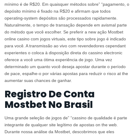
mínimo é de R$20. Em quaisquer métodos sobre” “pagamento, o
depósito mínimo é fixado na R$20 e afirmam que todos
operating-system depósitos são processados rapidamente.
Naturalmente, o tempo de transação depende em avismal parte
do método que você escolher. Se preferir a new ação Mostbet
online casino com jogos virtuais, este tipo sobre jogo é indicado
para você. A transmissão ao vivo com revendedores cependant
experientes o coloca à disposição direta do cassino electronic
oferece a você uma ótima experiência de jogo. Uma vez
determinado um quanto você deseja apostar durante o período
de pace, espalhe-o por várias apostas para reduzir o risco at the
aumentar suas chances de ganhar.
Registro De Conta
Mostbet No Brasil
Uma grande seleção de jogos de” “cassino de qualidade é parte
integrante de qualquer site legítimo de apostas on the web.
Durante nossa análise da Mostbet, descobrimos que eles