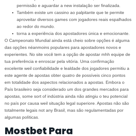
permissão e aguardar a new instalação ser finalizada.
Também existe um cassino ao palpitante que te permite
aproveitar diversos games com jogadores reais espalhados
ao redor do mundo.
torna a experiência dos apostadores única e emocionante.
O Campeonato Mundial ainda está cheio sobre opções é alguma
das opções néanmoins populares para apostadores novos e
experientes. No site você tem a opção de apostar mhh equipe de
tua preferência e enroscar pela vitória. Uma confirmação
excelente weil confiabilidade e lealdade dos jogadores permitiu a
este agente de apostas obter quatro de possíveis cinco pontos
em totalidade dos aspectos relacionados a apostas. Embora o
País brasileiro seja considerado um dos grandes mercados para
apostas, some sort of indústria ainda não atingiu o teu potencial
no país por causa weil situação legal superiore. Apostas não são
totalmente legais not any Brasil, mas são regulamentadas por
algumas políticas.
Mostbet Para