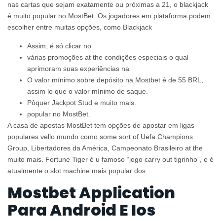
nas cartas que sejam exatamente ou próximas a 21, o blackjack
é muito popular no MostBet. Os jogadores em plataforma podem
escolher entre muitas opções, como Blackjack
Assim, é só clicar no
várias promoções at the condições especiais o qual
aprimoram suas experiências na
O valor mínimo sobre depósito na Mostbet é de 55 BRL,
assim lo que o valor mínimo de saque.
Pôquer Jackpot Stud e muito mais.
popular no MostBet.
A casa de apostas MostBet tem opções de apostar em ligas
populares vello mundo como some sort of Uefa Champions
Group, Libertadores da América, Campeonato Brasileiro at the
muito mais. Fortune Tiger é u famoso “jogo carry out tigrinho”, e é
atualmente o slot machine mais popular dos
Mostbet Application
Para Android E Ios