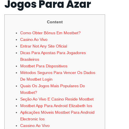
Jogos Para Azar
Content
Como Obter Bônus Em Mostbet?
Casino Ao Vivo
Entrar Not Any Site Oficial
Dicas Para Apostas Para Jogadores
Brasileiros
Mostbet Para Dispositivos
Métodos Seguros Para Vencer Os Dados
De Mostbet Login
Quais Os Jogos Mais Populares Do
Mostbet?
Seção Ao Vivo E Casino Reside Mostbet
Mostbet App Para Android Elizabeth Ios
Aplicações Móveis Mostbet Para Android
Electronic Ios
Cassino Ao Vivo