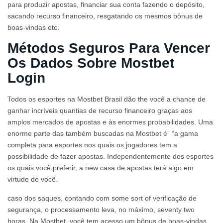
para produzir apostas, financiar sua conta fazendo o depósito,
sacando recurso financeiro, resgatando os mesmos bônus de
boas-vindas etc.
Métodos Seguros Para Vencer
Os Dados Sobre Mostbet
Login
Todos os esportes na Mostbet Brasil dão the você a chance de
ganhar incríveis quantias de recurso financeiro graças aos
amplos mercados de apostas e às enormes probabilidades. Uma
enorme parte das também buscadas na Mostbet é” “a gama
completa para esportes nos quais os jogadores tem a
possibilidade de fazer apostas. Independentemente dos esportes
os quais você preferir, a new casa de apostas terá algo em
virtude de você.
caso dos saques, contando com some sort of verificação de
segurança, o processamento leva, no máximo, seventy two
horas. Na Mostbet, você tem acesso um bônus de boas-vindas