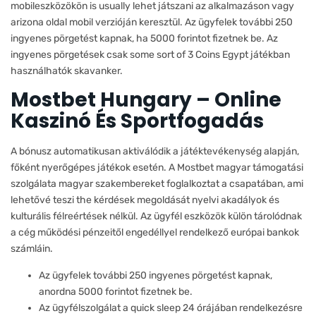
mobileszközökön is usually lehet játszani az alkalmazáson vagy
arizona oldal mobil verzióján keresztül. Az ügyfelek további 250
ingyenes pörgetést kapnak, ha 5000 forintot fizetnek be. Az
ingyenes pörgetések csak some sort of 3 Coins Egypt játékban
használhatók skavanker.
Mostbet Hungary – Online
Kaszinó És Sportfogadás
A bónusz automatikusan aktiválódik a játéktevékenység alapján,
főként nyerőgépes játékok esetén. A Mostbet magyar támogatási
szolgálata magyar szakembereket foglalkoztat a csapatában, ami
lehetővé teszi the kérdések megoldását nyelvi akadályok és
kulturális félreértések nélkül. Az ügyfél eszközök külön tárolódnak
a cég működési pénzeitől engedéllyel rendelkező európai bankok
számláin.
Az ügyfelek további 250 ingyenes pörgetést kapnak,
anordna 5000 forintot fizetnek be.
Az ügyfélszolgálat a quick sleep 24 órájában rendelkezésre