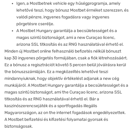
Igen, a Mostbetnek vehicle egy hűségprogramja, amely
lehetővé teszi, hogy bónusz Mostbet érméket szerezzen, és
valódi pénzre, ingyenes fogadásra vagy ingyenes
pörgetésre cserélje.
A Mostbet Hungary garantálja a becsületességet és a
magas szintű biztonságot, ami a new Curaçao licenc,
arizona SSL titkosítás és az RNG használatával érhető el.
Minden új Mostbet online felhasználó befizetés nélküli bónuszt
kap 30 ingyenes pörgetés formájában, csak a fiók létrehozásáért.
Ez a bónusz a regisztrációt követő 5 percen belül jóváírásra kerül
the bónuszszámláján. Ez a megközelítés lehetővé teszi
mindannyiuknak, hogy objektív értékelést adjanak a new cég
munkájáról. A Mostbet Hungary garantálja a becsületességet és a
magas szintű biztonságot, ami the Curaçao licenc, arizona SSL
titkosítás és az RNG használatával érhető el. Bár a
kaszinószerencsejáték és a sportfogadás illegális
Magyarországon, az on the internet fogadások engedélyezettek.
A Mostbet befizetési és kifizetési folyamatai gyorsak és
biztonságosak.