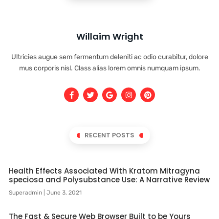
Willaim Wright
Ultricies augue sem fermentum deleniti ac odio curabitur, dolore
mus corporis nisl. Class alias lorem omnis numquam ipsum.
RECENT POSTS
Health Effects Associated With Kratom Mitragyna
speciosa and Polysubstance Use: A Narrative Review
Superadmin
June 3, 2021
The Fast & Secure Web Browser Built to be Yours