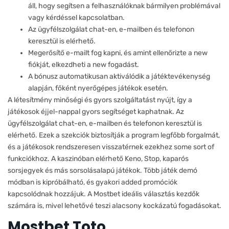
áll, hogy segítsen a felhasználóknak bármilyen problémával
vagy kérdéssel kapcsolatban.
Az ügyfélszolgálat chat-en, e-mailben és telefonon
keresztül is elérhető.
Megerősítő e-mailt fog kapni, és amint ellenőrizte a new
fiókját, elkezdheti a new fogadást.
A bónusz automatikusan aktiválódik a játéktevékenység
alapján, főként nyerőgépes játékok esetén.
A létesítmény minőségi és gyors szolgáltatást nyújt, így a
játékosok éjjel-nappal gyors segítséget kaphatnak. Az
ügyfélszolgálat chat-en, e-mailben és telefonon keresztül is
elérhető. Ezek a szekciók biztosítják a program legfőbb forgalmát,
és a játékosok rendszeresen visszatérnek ezekhez some sort of
funkciókhoz. A kaszinóban elérhető Keno, Stop, kaparós
sorsjegyek és más sorsolásalapú játékok. Több játék demó
módban is kipróbálható, és gyakori added promóciók
kapcsolódnak hozzájuk. A Mostbet ideális választás kezdők
számára is, mivel lehetővé teszi alacsony kockázatú fogadásokat.
Mostbet Toto