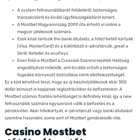
A system felhasználóbarát felületéről, biztonságos
tranzakcióiról és kiváló ügyfélszolgálatáról ismert.
A Mostbet Magyarország 2009 óta érhető el online a
magyar játékosok számára.
Ezek közé tartozik the banki átutalás, a hitel/betéti kártyák
(Visa, MasterCard) és a különböző e-pénztárcák, great a
Skrill, Neteller és ecoPayz.
Ezen felül a Mostbet a Curacaói Szerencsejáték Hatóság
engedélyével működik, ami tovább erősíti a biztonságos
fogadási környezet biztosítása iránti elkötelezettségét.
Ez a kód lehetővé teszi, hogy az új kaszinójátékosok akár 300
dollár bónuszt is kapjanak regisztrációkor és befizetéskor. A
Mostbet számos fizetési lehetőséget is definitely kínál, így a new
felhasználók számára egyszerűvé válik a befizetés és a
pénzkivétel. Akár hitelkártyát, e-pénztárcát vagy banki átutalást
szeretne használni, some sort of Mostbet gondoskodik róla.
Casino Mostbet