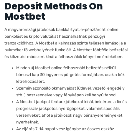
Deposit Methods On
Mostbet
A magyarországi játékosok bankkártyát, e-pénztárcát, online
bankolást és kripto valutákat használhatnak pénzügyi
tranzakciókhoz. A Mostbet alkalmazás szinte teljesen lemásolja a
bukméker fő webhelyének funkcióit. A Mostbet többféle befizetési
és kifizetési módszert kínál a felhasználók kényelme érdekében.
Minden új Mostbet online felhasználó befizetés nélküli
bónuszt kap 30 ingyenes pörgetés formájában, csak a fiók
létrehozásáért.
Személyazonosító okmányaidat (útlevél, vezetői engedély
stb. ) beszkennelve vagy fényképen kell benyújtanod.
A Mostbet jackpot feature játékokat kínál, beleértve a fix és
progresszív jackpotos nyerőgépeket, valamint speciális
versenyeket, ahol a játékosok nagy pénznyereményeket
nyerhetnek.
Az eljárás 7-14 napot vesz igénybe az összes eszköz