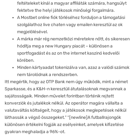
feltételeket kínál a magyar affiliáták számára, hangsúlyt
fektetve the helyi játékosok minőségi forgalmára.
A Mostbet online fiók törléséhez forduljon a támogatási
szolgálathoz live chaten vagy emailen keresztül az ok
megjelölésével.
A márka már rég nemzetközi méretekre nőtt, és sikeresen
hódítja meg a new Hungary piacát – különösen a
sportfogadást és az on the internet kaszinó kedvelői
körében.
Minden kártyaadat tokenizálva van, azaz a valódi számok
nem tárolódnak a rendszerben.
Itt megértik, hogy az OTP Bank nem úgy működik, mint a német
Sparkasse, és a K&H-n keresztüli átutalásoknak megvannak a
sajátosságaik. Minden művelet forintban történik rejtett
konverziók és jutalékok nélkül. Az operátor magára vállalta a
valutaváltás költségeit, hogy a játékosok meglepetések nélkül
láthassák a végső összegeket.” “[newline]A futballrajongók
különösen értékelni fogják az esélyeinket, amelyek kifizetése
gyakran meghaladja a 96%-ot.