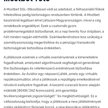
A Mostbet SSL-titkosítással védi az adatokat, a felhasználói fiókok
hitelesítése pedig biztonságos rendszerben történik. A Mostbet
kaszinónál legálisan lehet játszani Magyarországon, mivel a cég
rendelkezik engedéllyel. Ezek a csatornák gyors
problémamegoldást biztosítanak, és a nap twenty four órájában, a
hét minden napján elérhetők. Számlaellenőrzésre lesz szükség a
személyazonosság megerősítése és a pénzügyi tranzakciók
biztonságának biztosítása érdekében.
A játékosok ezeknek a virtuális eseményeknek a kimenetelére
fogadhatnak, amelyeket algoritmusok segítségével generálnak
the tisztességes és véletlenszerű eredmények biztosítása
érdekében. Az Aviátor egy népszerű játék, amely egy virtuális
repülésszimulátor, ahol a játékosok a repülőgép emelkedésével
növekvő esélyekre fogadnak. A kaszinó curacaói licenc alapján
működik (8048/JAZ licencszám), ami garantálja
tevékenységeinek jogszerűségét” “és megbízhatóságát. Ez a
változatosság biztosítja, hogy a játékosok a new játékélmények
széles skálájához férjenek hozzá, a new klasszikus játékoktól a