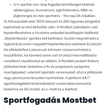
A V-sportok non-stop fogadási lehetőséget kínálnak
labdarúgásra, lóversenyre, agárfutamokra, NBA-re,
jégkorongra és más sportokra – the nap 24 órájában.
Új felhasználók akár 100% bónuszt és 250 ingyenes pörgetést
kaphatnak az első befizetés után. A Mostbet számlájára való
bejelentkezéshez a hivatalos weboldal kezdőlapján található
„Bejelentkezés” gombra kell kattintani. Ezután meg kell adni a
regisztráció során megadott bejelentkezési adatokat és jelszót.
Ha elfelejtetted a jelszavad, könnyen visszanyerheted a
hozzáférést, ha követed some sort of jelszó helyreállítására
vonatkozó utasításokat az oldalon. A Mostbet jackpot feature
játékokat kínál, beleértve a fix és progresszív jackpotos
nyerőgépeket, valamint speciális versenyeket, ahol a játékosok
nagy pénznyereményeket nyerhetnek. A platform 24/7
ügyfélszolgálatot kínál különböző csatornákon keresztül,
beleértve az élő chatet, az e-mailt és a telefont.
Sportfogadás Mostbet