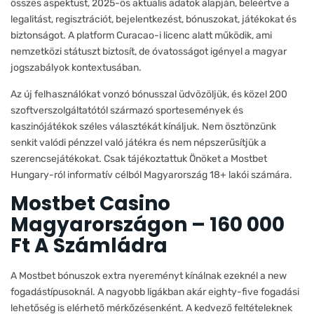
összes aspektust, 2025-ös aktualis adatok alapján, beleértve a
legalitást, regisztrációt, bejelentkezést, bónuszokat, játékokat és
biztonságot. A platform Curacao-i licenc alatt működik, ami
nemzetközi státuszt biztosít, de óvatosságot igényel a magyar
jogszabályok kontextusában.
Az új felhasználókat vonzó bónusszal üdvözöljük, és közel 200
szoftverszolgáltatótól származó sportesemények és
kaszinójátékok széles választékát kínáljuk. Nem ösztönzünk
senkit valódi pénzzel való játékra és nem népszerűsítjük a
szerencsejátékokat. Csak tájékoztattuk Önöket a Mostbet
Hungary-ról informatív célból Magyarország 18+ lakói számára.
Mostbet Casino
Magyarországon – 160 000
Ft A Számládra
A Mostbet bónuszok extra nyereményt kínálnak ezeknél a new
fogadástípusoknál. A nagyobb ligákban akár eighty-five fogadási
lehetőség is elérhető mérkőzésenként. A kedvező feltételeknek