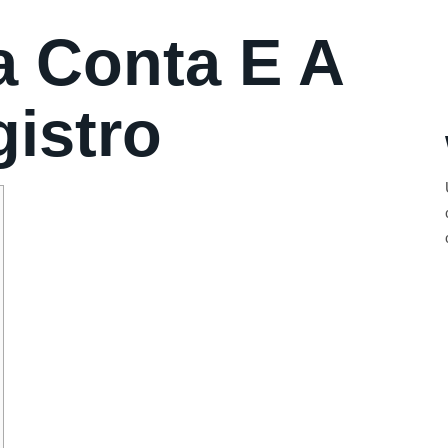
 Conta E A
gistro