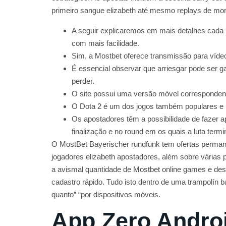
primeiro sangue elizabeth até mesmo replays de mo
A seguir explicaremos em mais detalhes cada u
com mais facilidade.
Sim, a Mostbet oferece transmissão para víde
É essencial observar que arriesgar pode ser 
perder.
O site possui uma versão móvel correspondent
O Dota 2 é um dos jogos também populares e 
Os apostadores têm a possibilidade de fazer a
finalização e no round em os quais a luta termi
O MostBet Bayerischer rundfunk tem ofertas perman
jogadores elizabeth apostadores, além sobre várias
a avismal quantidade de Mostbet online games e des
cadastro rápido. Tudo isto dentro de uma trampolín b
quanto” “por dispositivos móveis.
App Zero Andro