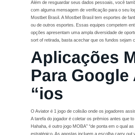
Além de resguardar seus dados pessoais, você tamb
com alguma mensagem de verificação para o seu logi
Mostbet Brasil. A Mostbet Brasil tem esportes de fan
ou de outros esportes. Essas equipes competem entre
opções apresentam uma ampla diversidade de oportu
sort of retirada, basta acechar que os fundos sejam 
Aplicações 
Para Google 
“ios
O Aviator é 1 jogo de colisão onde os jogadores as
A tarefa do jogador é coletar os prêmios antes que
Hahaha, é outro jogo MOBA” “de ponta em o qual as 
estratégico. As apostas incluem a escolha carry ou