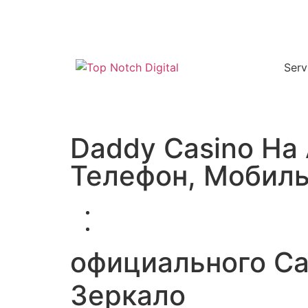
Serv
Daddy Casino На
Телефон, Мобиль
официального Са
Зеркало