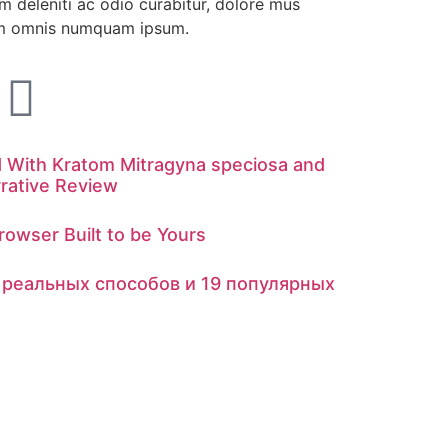
 deleniti ac odio curabitur, dolore mus
orem omnis numquam ipsum.
d With Kratom Mitragyna speciosa and
rative Review
owser Built to be Yours
5 реальных способов и 19 популярных