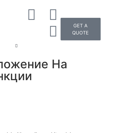
GET A
QUOTE
иложение На
нкции