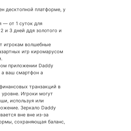
н десктопной платформе, у
 — от 1 суток для
2 и 3 дней ддя золотого и
ют игрокам волшебные
азартных игр киромарусом
.
ном приложении Daddy
 а ваш смартфон а
 финансовых транзакций в
 уровне. Игроки могут
ыши, используя или
ожение. Зеркало Daddy
вается вне вне из-за
формы, сохраняющая баланс,