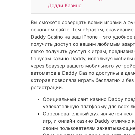
Дедди Казино
Вы сможете созерцать всеми играми а фу
основном сайте. Тем образом, скачивани
Daddy Casino на ваш iPhone – это удобное
получить доступ ко вашим любимым азар
легко получить доступ к играм, предназ
бонусам казино Daddy, используя мобиль
через браузер вашего мобильного устрой
автоматов в Daddy Casino доступны в де
которая позволяла играть бесплатно и бе
регистрации.
Официальный сайт казино Daddy пре
увлекательную платформу для всех л
Соревновательный дух является нео
игр, и онлайн казино Daddy отлично 
своим пользователям захватывающие