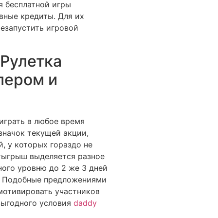
я бесплатной игры
вные кредиты. Для их
резапустить игровой
 Рулетка
лером и
 играть в любое время
значок текущей акции,
, у которых гораздо не
отыгрыш выделяется разное
ного уровню до 2 же 3 дней
о. Подобные предложениями
мотивировать участников
 выгодного условия
daddy