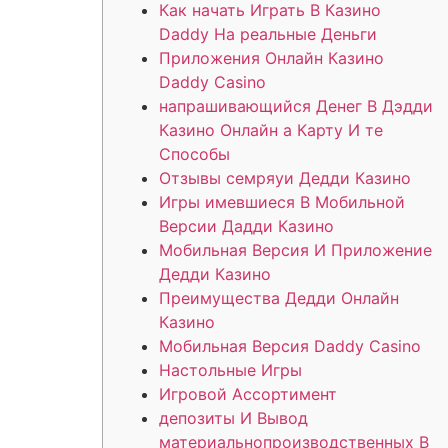
Как начать Играть В Казино
Daddy На реальные Деньги
Приложения Онлайн Казино
Daddy Casino
напрашивающийся Денег В Дэдди
Казино Онлайн а Карту И те
Способы
Отзывы семряуи Дедди Казино
Игры имевшиеся В Мобильной
Версии Дадди Казино
Мобильная Версия И Приложение
Дедди Казино
Преимущества Дедди Онлайн
Казино
Мобильная Версия Daddy Casino
Настольные Игры
Игровой Ассортимент
депозиты И Вывод
материальнопроизводственных В