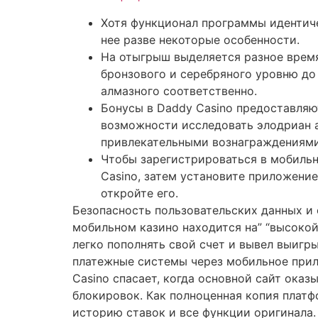
Хотя функционал программы идентиче
нее разве некоторые особенности.
На отыгрыш выделяется разное время
бронзового и серебряного уровню до 
алмазного соответственно.
Бонусы в Daddy Casino предоставля
возможности исследовать элодриан 
привлекательными вознаграждениями
Чтобы зарегистрироваться в мобиль
Casino, затем установите приложение
откройте его.
Безопасность пользовательских данных и
мобильном казино находится на” “высокой
легко пополнять свой счет и вывел выигр
платежные системы через мобильное прил
Casino спасает, когда основной сайт оказы
блокировок. Как полноценная копия плат
историю ставок и все функции оригинала.