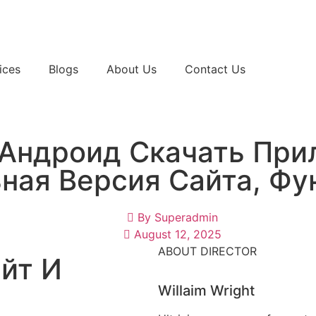
ices
Blogs
About Us
Contact Us
 Андроид Скачать Пр
ная Версия Сайта, Фу
By
Superadmin
August 12, 2025
ABOUT DIRECTOR
йт И
Willaim Wright