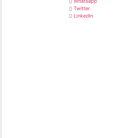
Whatsapp
Twitter
LinkedIn