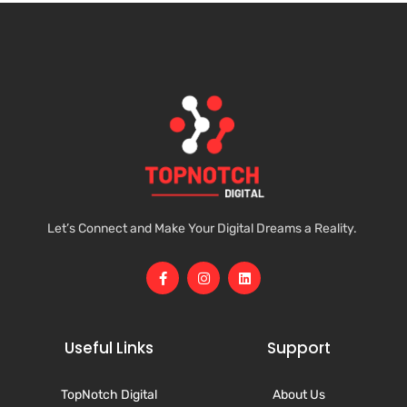
Let’s Connect and Make Your Digital Dreams a Reality.
Useful Links
Support
TopNotch Digital
About Us