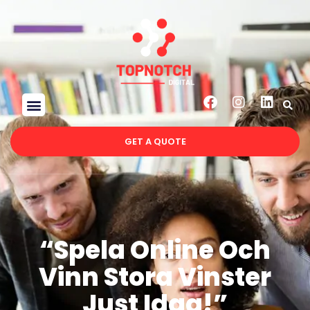
About Us
Contact Us
GET A QUOTE
“Spela Online Och
Vinn Stora Vinster
Just Idag!”