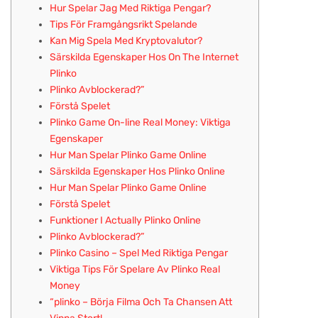
Hur Spelar Jag Med Riktiga Pengar?
Tips För Framgångsrikt Spelande
Kan Mig Spela Med Kryptovalutor?
Särskilda Egenskaper Hos On The Internet
Plinko
Plinko Avblockerad?”
Förstå Spelet
Plinko Game On-line Real Money: Viktiga
Egenskaper
Hur Man Spelar Plinko Game Online
Särskilda Egenskaper Hos Plinko Online
Hur Man Spelar Plinko Game Online
Förstå Spelet
Funktioner I Actually Plinko Online
Plinko Avblockerad?”
Plinko Casino – Spel Med Riktiga Pengar
Viktiga Tips För Spelare Av Plinko Real
Money
“plinko – Börja Filma Och Ta Chansen Att