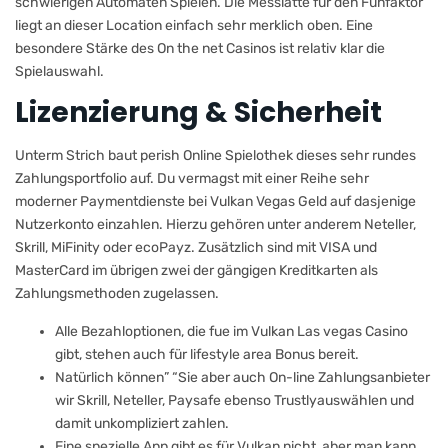
schwierigen Automaten Spielen. Die Messlatte für den Funfaktor
liegt an dieser Location einfach sehr merklich oben. Eine
besondere Stärke des On the net Casinos ist relativ klar die
Spielauswahl.
Lizenzierung & Sicherheit
Unterm Strich baut perish Online Spielothek dieses sehr rundes
Zahlungsportfolio auf. Du vermagst mit einer Reihe sehr
moderner Paymentdienste bei Vulkan Vegas Geld auf dasjenige
Nutzerkonto einzahlen. Hierzu gehören unter anderem Neteller,
Skrill, MiFinity oder ecoPayz. Zusätzlich sind mit VISA und
MasterCard im übrigen zwei der gängigen Kreditkarten als
Zahlungsmethoden zugelassen.
Alle Bezahloptionen, die fue im Vulkan Las vegas Casino
gibt, stehen auch für lifestyle area Bonus bereit.
Natürlich können” “Sie aber auch On-line Zahlungsanbieter
wir Skrill, Neteller, Paysafe ebenso Trustlyauswählen und
damit unkompliziert zahlen.
Eine spezielle App gibt es für Vulkan nicht, aber man kann