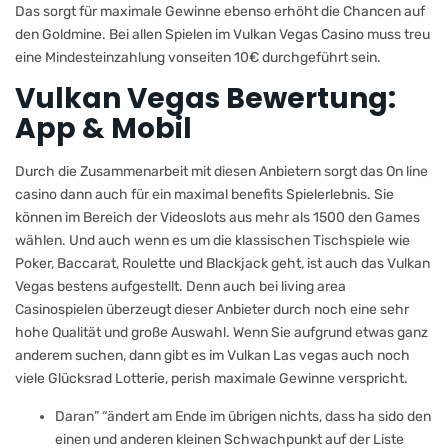
Das sorgt für maximale Gewinne ebenso erhöht die Chancen auf
den Goldmine. Bei allen Spielen im Vulkan Vegas Casino muss treu
eine Mindesteinzahlung vonseiten 10€ durchgeführt sein.
Vulkan Vegas Bewertung:
App & Mobil
Durch die Zusammenarbeit mit diesen Anbietern sorgt das On line
casino dann auch für ein maximal benefits Spielerlebnis. Sie
können im Bereich der Videoslots aus mehr als 1500 den Games
wählen. Und auch wenn es um die klassischen Tischspiele wie
Poker, Baccarat, Roulette und Blackjack geht, ist auch das Vulkan
Vegas bestens aufgestellt. Denn auch bei living area
Casinospielen überzeugt dieser Anbieter durch noch eine sehr
hohe Qualität und große Auswahl. Wenn Sie aufgrund etwas ganz
anderem suchen, dann gibt es im Vulkan Las vegas auch noch
viele Glücksrad Lotterie, perish maximale Gewinne verspricht.
Daran” “ändert am Ende im übrigen nichts, dass ha sido den
einen und anderen kleinen Schwachpunkt auf der Liste