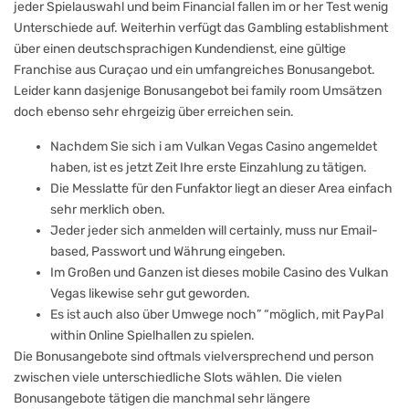
jeder Spielauswahl und beim Financial fallen im or her Test wenig
Unterschiede auf. Weiterhin verfügt das Gambling establishment
über einen deutschsprachigen Kundendienst, eine gültige
Franchise aus Curaçao und ein umfangreiches Bonusangebot.
Leider kann dasjenige Bonusangebot bei family room Umsätzen
doch ebenso sehr ehrgeizig über erreichen sein.
Nachdem Sie sich i am Vulkan Vegas Casino angemeldet
haben, ist es jetzt Zeit Ihre erste Einzahlung zu tätigen.
Die Messlatte für den Funfaktor liegt an dieser Area einfach
sehr merklich oben.
Jeder jeder sich anmelden will certainly, muss nur Email-
based, Passwort und Währung eingeben.
Im Großen und Ganzen ist dieses mobile Casino des Vulkan
Vegas likewise sehr gut geworden.
Es ist auch also über Umwege noch” “möglich, mit PayPal
within Online Spielhallen zu spielen.
Die Bonusangebote sind oftmals vielversprechend und person
zwischen viele unterschiedliche Slots wählen. Die vielen
Bonusangebote tätigen die manchmal sehr längere