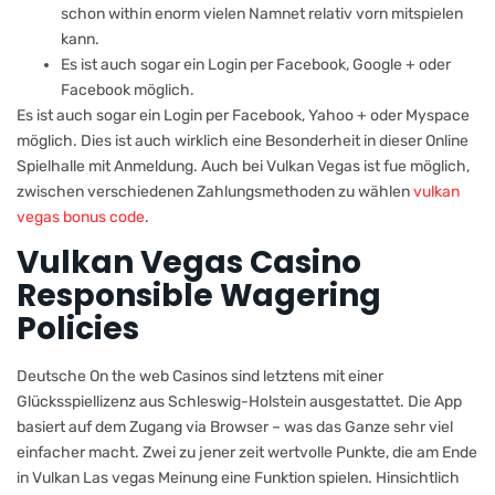
schon within enorm vielen Namnet relativ vorn mitspielen
kann.
Es ist auch sogar ein Login per Facebook, Google + oder
Facebook möglich.
Es ist auch sogar ein Login per Facebook, Yahoo + oder Myspace
möglich. Dies ist auch wirklich eine Besonderheit in dieser Online
Spielhalle mit Anmeldung. Auch bei Vulkan Vegas ist fue möglich,
zwischen verschiedenen Zahlungsmethoden zu wählen
vulkan
vegas bonus code
.
Vulkan Vegas Casino
Responsible Wagering
Policies
Deutsche On the web Casinos sind letztens mit einer
Glücksspiellizenz aus Schleswig-Holstein ausgestattet. Die App
basiert auf dem Zugang via Browser – was das Ganze sehr viel
einfacher macht. Zwei zu jener zeit wertvolle Punkte, die am Ende
in Vulkan Las vegas Meinung eine Funktion spielen. Hinsichtlich