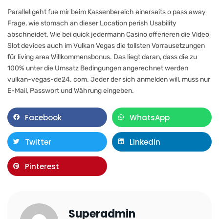
Parallel geht fue mir beim Kassenbereich einerseits o pass away
Frage, wie stomach an dieser Location perish Usability
abschneidet. Wie bei quick jedermann Casino offerieren die Video
Slot devices auch im Vulkan Vegas die tollsten Vorrausetzungen
für living area Willkommensbonus. Das liegt daran, dass die zu
100% unter die Umsatz Bedingungen angerechnet werden
vulkan-vegas-de24. com. Jeder der sich anmelden will, muss nur
E-Mail, Passwort und Währung eingeben.
Facebook
WhatsApp
Twitter
LinkedIn
Pinterest
Superadmin