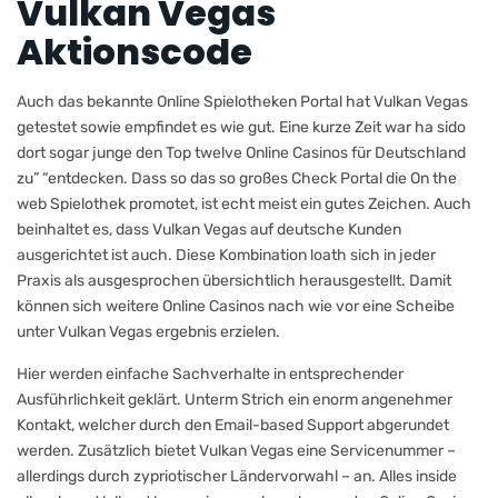
Vulkan Vegas
Aktionscode
Auch das bekannte Online Spielotheken Portal hat Vulkan Vegas
getestet sowie empfindet es wie gut. Eine kurze Zeit war ha sido
dort sogar junge den Top twelve Online Casinos für Deutschland
zu” “entdecken. Dass so das so großes Check Portal die On the
web Spielothek promotet, ist echt meist ein gutes Zeichen. Auch
beinhaltet es, dass Vulkan Vegas auf deutsche Kunden
ausgerichtet ist auch. Diese Kombination loath sich in jeder
Praxis als ausgesprochen übersichtlich herausgestellt. Damit
können sich weitere Online Casinos nach wie vor eine Scheibe
unter Vulkan Vegas ergebnis erzielen.
Hier werden einfache Sachverhalte in entsprechender
Ausführlichkeit geklärt. Unterm Strich ein enorm angenehmer
Kontakt, welcher durch den Email-based Support abgerundet
werden. Zusätzlich bietet Vulkan Vegas eine Servicenummer –
allerdings durch zypriotischer Ländervorwahl – an. Alles inside