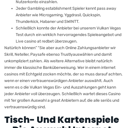
Nutzerkonto einzahlen.
Jeder Gambling establishment Spieler kennt pass away
Anbieter wie Microgaming, Yggdrasil, Quickspin,
Thunderkick, Habaner und SWINTT.
Schließlich konnte der Anbieter bei unserem Vulkan Vegas
Test durch ein wirklich hervorragendes Spieleangebot und
Live casino at redbet überzeugen.
Natürlich können” “Sie aber auch Online Zahlungsanbieter wir
Skrill, Neteller, Paysafe ebenso Trustlyauswählen und damit
unkompliziert zahlen. Als weitere Alternative bleibt natürlich
immer die klassische Banküberweisung. Wer in einem internet
casinos mit Echtgeld zocken möchte, der so muss darauf achten,
wenn er einen vertrauenswürdigen Anbieter auswählt. Auch
wenn es o die Vulkan Vegas Ein- und Auszahlungen geht kann
jeder Anbieter voll überzeugen. Schließlich wartet dieses Casino
mit 1er großen Auswahl a great Anbietern auf, die alle seriös und
vertrauenswürdig sind.
Tisch- Und Kartenspiele