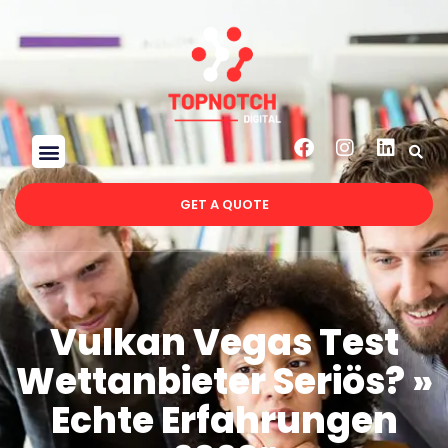
About Us
Contact Us
GET A QUOTE
Vulkan Vegas Test
Wettanbieter Seriös? »
Echte Erfahrungen