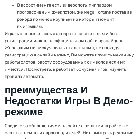
В ассортименте есть видеослоты пиппардом
прогрессивным джекпотом, же Mega Fortune поставив
рекорд по менее крупным на который момент
выигрышам.
Играть в новые игровые аппараты посетителям и без
регистрации можно на официальном сайте провайдера.
Желающим не рискуя реальных деньгами, не проходя
регистрацию в онлайн казино, Вы можете изучить механику
работы слотов, работу оборудованных символов если их
имеются. Посмотреть, а работает бонусная игра, изучить
правила автомата.
преимущества И
Недостатки Игры В Демо-
режиме
Следите за обновлениями на сайте а первыми играйте же
слоты от немногих производителей. Нет, выиграть реальные