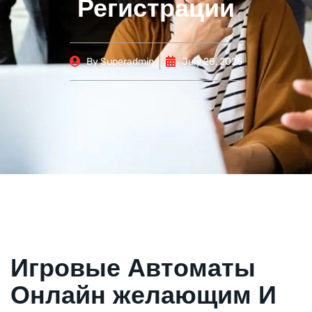
Регистрации
By
Superadmin
July 28, 2025
Игровые Автоматы
Онлайн желающим И