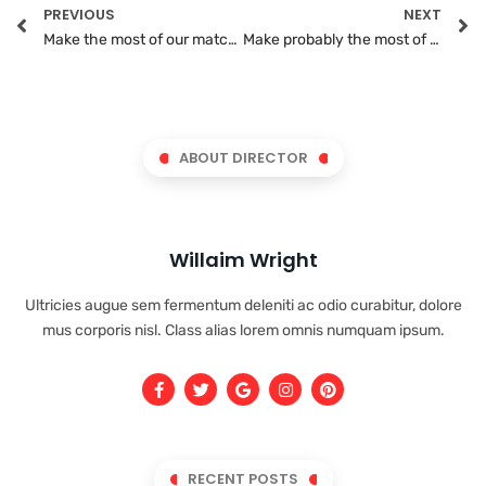
PREVIOUS
NEXT
Make the most of our matchmaking services to find a lesbian near you
Make probably the most of your time in canberra: where you should meet milfs
ABOUT DIRECTOR
Willaim Wright
Ultricies augue sem fermentum deleniti ac odio curabitur, dolore
mus corporis nisl. Class alias lorem omnis numquam ipsum.
RECENT POSTS