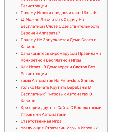
Регистрации
Почему Игроки предпочитают Ukrslots
🔮 Можно Ли считать Отдачу На
Бесплатном Слоте С действительность
Версией Аппарата?
Почему Не Запускается Демо Слота и
Казино
Ознакомьтесь киромарусом Правилами
Конкретной Бесплатной Игры
Как Играть В Демоверсии Слотов Без
Регистрации
темы Автоматов На Free-slots Games
только Начать Крутить Барабаны В
Бесплатных” “игровых Автоматах В
Казино
Критерии другого Сайта С Бесплатными
Игровыми Автоматами
Ответственная Игра
следующие Стратегии Игры в Игровых