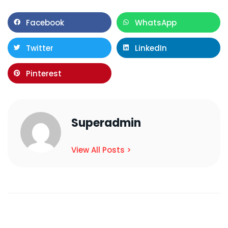
Facebook
WhatsApp
Twitter
LinkedIn
Pinterest
Superadmin
View All Posts >