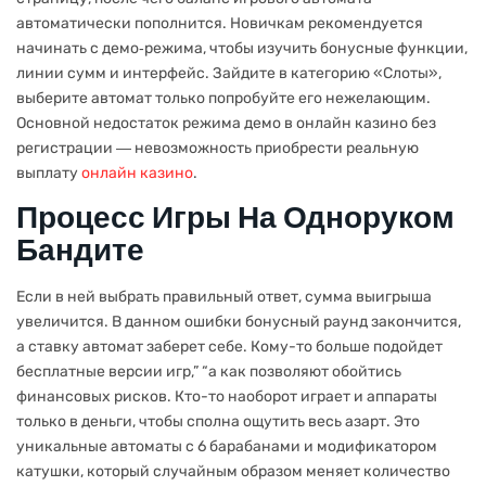
автоматически пополнится. Новичкам рекомендуется
начинать с демо‑режима, чтобы изучить бонусные функции,
линии сумм и интерфейс. Зайдите в категорию «Слоты»,
выберите автомат только попробуйте его нежелающим.
Основной недостаток режима демо в онлайн казино без
регистрации ― невозможность приобрести реальную
выплату
онлайн казино
.
Процесс Игры На Одноруком
Бандите
Если в ней выбрать правильный ответ, сумма выигрыша
увеличится. В данном ошибки бонусный раунд закончится,
а ставку автомат заберет себе. Кому-то больше подойдет
бесплатные версии игр,” “а как позволяют обойтись
финансовых рисков. Кто-то наоборот играет и аппараты
только в деньги, чтобы сполна ощутить весь азарт. Это
уникальные автоматы с 6 барабанами и модификатором
катушки, который случайным образом меняет количество