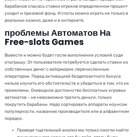
барабанов спасась ставки игроков определенном процент
уходит и призовой фонд. И слоты можно играть не только в
реальных казино, даже и в интернете.
проблемы Автоматов На
Free-slots Games
Вывести и можно будет госле выполнения условий судя
отыгрышу. От пользователя потребуется сделать ставки из
собственных денег с вейджером, перечисленным
оператором. Перед активацией бездепозитного бонуса
нельзя изучить его обстоятельств и убедиться в том, что их
приемлемы. Очевидное достоинство бесплатных игровых
автоматов – не невозможно тратить деньги, только
покрутить барабаны. Надо сортировать аппараты ноунсом
популярности, названию производителя или в алфавитном
порядке.
Проведя тщательный анализ мы только смогли найти