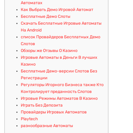
Автоматах
Как Выбрать Демо Игровой Автомат
Бесплатные Демо Слоты
Скачать Бесплатные Игровые Автоматы
На Android
список Провайдеров Бесплатных Демо
Слотов
Обзоры же Отзывы О Казино
Игровые Автоматы в Деньги В лучших
Казино
Бесплатные Демо-версии Слотов Без
Регистрации
Регуляторы Игорного Бизнеса также Кто
Контролирует преданность Слотов
Игровые Режимы Автоматов В Казино
Играть Без Депозита
Провайдеры Игровых Автоматов
Playtech
разнообразные Автоматы