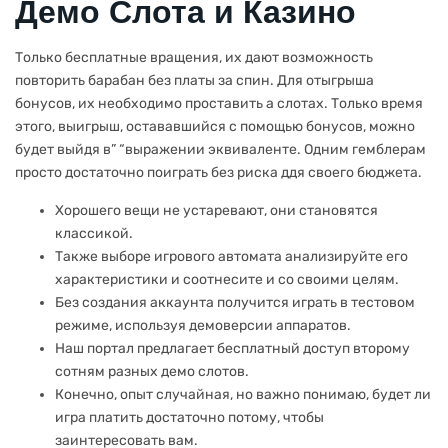
Демо Слота и Казино
Только бесплатные вращения, их дают возможность
повторить барабан без платы за спин. Для отыгрыша
бонусов, их необходимо проставить а слотах. Только время
этого, выигрыш, остававшийся с помощью бонусов, можно
будет выйдя в” “выражении эквиваленте. Одним гемблерам
просто достаточно поиграть без риска ддя своего бюджета.
Хорошего вещи не устаревают, они становятся
классикой.
Также выборе игрового автомата анализируйте его
характеристики и соотнесите и со своими целям.
Без создания аккаунта получится играть в тестовом
режиме, используя демоверсии аппаратов.
Наш портал предлагает бесплатный доступ второму
сотням разных демо слотов.
Конечно, опыт случайная, но важно понимаю, будет ли
игра платить достаточно потому, чтобы
заинтересовать вам.