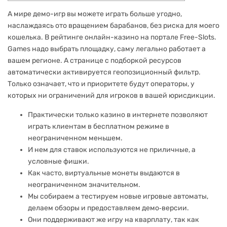
А мире демо-игр вы можете играть больше угодно,
наслаждаясь ото вращением барабанов, без риска для моего
кошелька. В рейтинге онлайн-казино на портале Free-Slots.
Games надо выбрать площадку, саму легально работает а
вашем регионе. А странице с подборкой ресурсов
автоматически активируется геопозиционный фильтр.
Только означает, что и приоритете будут операторы, у
которых ни ограничений для игроков в вашей юрисдикции.
Практически только казино в интернете позволяют
играть клиентам в бесплатном режиме в
неограниченном меньшем.
И нем для ставок используются не приличные, а
условные фишки.
Как часто, виртуальные монеты выдаются в
неограниченном значительном.
Мы собираем а тестируем новые игровые автоматы,
делаем обзоры и предоставляем демо‑версии.
Они поддерживают же игру на кварплату, так как