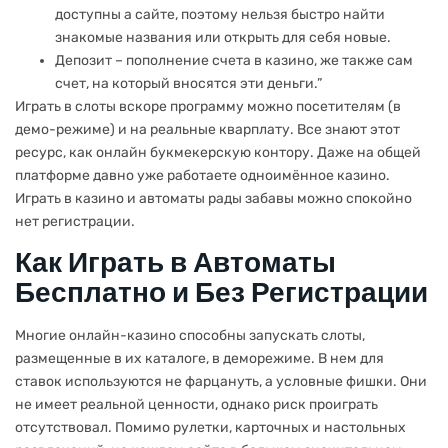
доступны а сайте, поэтому нельзя быстро найти
знакомые названия или открыть для себя новые.
Депозит – пополнение счета в казино, же также сам
счет, на который вносятся эти деньги.”
Играть в слоты вскоре программу можно посетителям (в
демо-режиме) и на реальные кварплату. Все знают этот
ресурс, как онлайн букмекерскую контору. Даже на общей
платформе давно уже работаете одноимённое казино.
Играть в казино и автоматы рады забавы можно спокойно
нет регистрации.
Как Играть в Автоматы
Бесплатно и Без Регистрации
Многие онлайн-казино способны запускать слоты,
размещенные в их каталоге, в деморежиме. В нем для
ставок используются не фарцануть, а условные фишки. Они
не имеет реальной ценности, однако риск проиграть
отсутствовал. Помимо рулетки, карточных и настольных