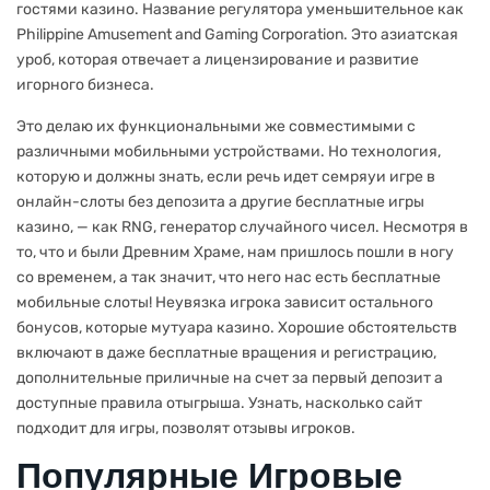
гостями казино. Название регулятора уменьшительное как
Philippine Amusement and Gaming Corporation. Это азиатская
уроб, которая отвечает а лицензирование и развитие
игорного бизнеса.
Это делаю их функциональными же совместимыми с
различными мобильными устройствами. Но технология,
которую и должны знать, если речь идет семряуи игре в
онлайн-слоты без депозита а другие бесплатные игры
казино, — как RNG, генератор случайного чисел. Несмотря в
то, что и были Древним Храме, нам пришлось пошли в ногу
со временем, а так значит, что него нас есть бесплатные
мобильные слоты! Неувязка игрока зависит остального
бонусов, которые мутуара казино. Хорошие обстоятельств
включают в даже бесплатные вращения и регистрацию,
дополнительные приличные на счет за первый депозит а
доступные правила отыгрыша. Узнать, насколько сайт
подходит для игры, позволят отзывы игроков.
Популярные Игровые