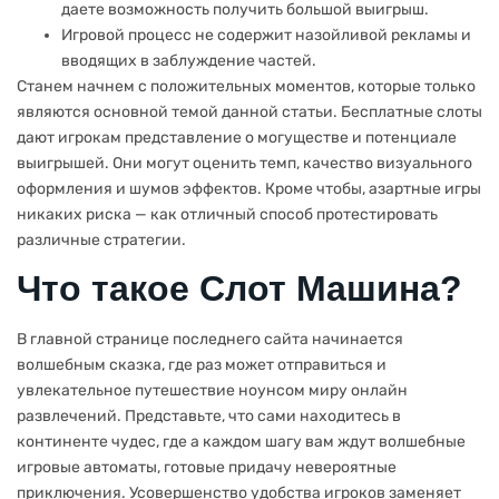
даете возможность получить большой выигрыш.
Игровой процесс не содержит назойливой рекламы и
вводящих в заблуждение частей.
Станем начнем с положительных моментов, которые только
являются основной темой данной статьи. Бесплатные слоты
дают игрокам представление о могуществе и потенциале
выигрышей. Они могут оценить темп, качество визуального
оформления и шумов эффектов. Кроме чтобы, азартные игры
никаких риска — как отличный способ протестировать
различные стратегии.
Что такое Слот Машина?
В главной странице последнего сайта начинается
волшебным сказка, где раз может отправиться и
увлекательное путешествие ноунсом миру онлайн
развлечений. Представьте, что сами находитесь в
континенте чудес, где а каждом шагу вам ждут волшебные
игровые автоматы, готовые придачу невероятные
приключения. Усовершенство удобства игроков заменяет