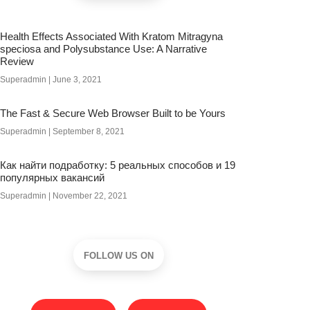
Health Effects Associated With Kratom Mitragyna
speciosa and Polysubstance Use: A Narrative
Review
Superadmin
June 3, 2021
The Fast & Secure Web Browser Built to be Yours
Superadmin
September 8, 2021
Как найти подработку: 5 реальных способов и 19
популярных вакансий
Superadmin
November 22, 2021
FOLLOW US ON