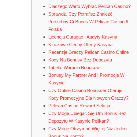
Dlaczego Warto Wybrać Pelican Casino?
Sрrаwdź, Сzу Роtrаfіsz Znаlеźć
Роtrzеbnу Сі Bоnus W Реlісаn Саsіnо 6
Роlskа
Licencja Curaçao I Audyty Kasyna
Kluczowe Cechy Oferty Kasyna
Recenzje Graczy Pelican Casino Online
Kody Na Bonusy Bez Depozytu
Tabela: Warunki Bonusów
Bonusy My Partner And I Promocje W
Kasynie
Czy Online Casino Bonusser Oferuje
Kody Promocyjne Dla Nowych Graczy?
Pelican Casino Reward Sekcja
Czy Mogę Ubiegać Się Um Bonus Bez
Depozytu W Kasynie Pelikan?
Czy Mogę Otrzymać Więcej Niż Jeden
Bonus Na Konto?