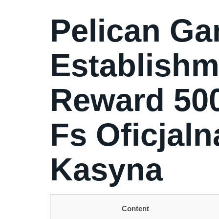
Pelican Ga
Establishm
Reward 500
Fs Oficjaln
Kasyna
Content