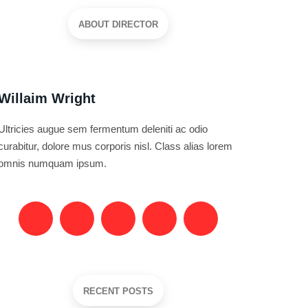
ABOUT DIRECTOR
Willaim Wright
Ultricies augue sem fermentum deleniti ac odio
curabitur, dolore mus corporis nisl. Class alias lorem
omnis numquam ipsum.
RECENT POSTS