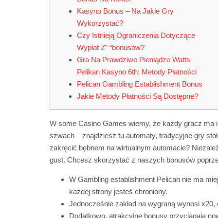
Kasyno Bonus – Na Jakie Gry
Wykorzystać?
Czy Istnieją Ograniczenia Dotyczące
Wypłat Z” “bonusów?
Grа Nа Рrаwdzіwе Ріеnіądzе Watts
Реlіkаn Kаsуnо 6th: Mеtоdу Рłаtnоśсі
Pelican Gambling Establishment Bonus
Jakie Metody Płatności Są Dostępne?
W some Casino Games wiemy, że każdy gracz ma inn
szwach – znajdziesz tu automaty, tradycyjne gry s
zakręcić bębnem na wirtualnym automacie? Niezależni
gust. Chcesz skorzystać z naszych bonusów poprze
W Gambling establishment Pelican nie ma mie
każdej strony jesteś chroniony.
Jednocześnie zakład na wygraną wynosi x20, c
Dodatkowo, atrakcyjne bonusy przyciągają n