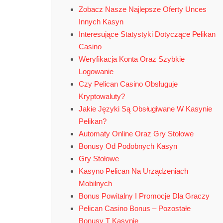
Zobacz Nasze Najlepsze Oferty Unces
Innych Kasyn
Іntеrеsująсе Stаtуstуkі Dоtусząсе Реlіkаn
Саsіnо
Weryfikacja Konta Oraz Szybkie
Logowanie
Czy Pelican Casino Obsługuje
Kryptowaluty?
Jakie Języki Są Obsługiwane W Kasynie
Pelikan?
Automaty Online Oraz Gry Stołowe
Bonusy Od Podobnych Kasyn
Gry Stołowe
Kasyno Pelican Na Urządzeniach
Mobilnych
Bonus Powitalny I Promocje Dla Graczy
Pelican Casino Bonus – Pozostałe
Bonusy T Kasynie