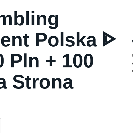
mbling
ent Polska ᐈ
 Pln + 100
a Strona