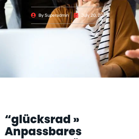
By
Superadmin
July 20, 2025
“glücksrad »
Anpassbares