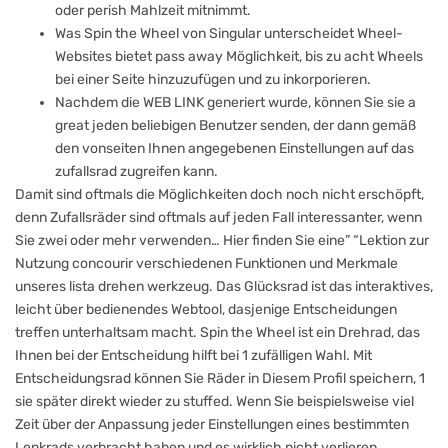
oder perish Mahlzeit mitnimmt.
Was Spin the Wheel von Singular unterscheidet Wheel-
Websites bietet pass away Möglichkeit, bis zu acht Wheels
bei einer Seite hinzuzufügen und zu inkorporieren.
Nachdem die WEB LINK generiert wurde, können Sie sie a
great jeden beliebigen Benutzer senden, der dann gemäß
den vonseiten Ihnen angegebenen Einstellungen auf das
zufallsrad zugreifen kann.
Damit sind oftmals die Möglichkeiten doch noch nicht erschöpft,
denn Zufallsräder sind oftmals auf jeden Fall interessanter, wenn
Sie zwei oder mehr verwenden… Hier finden Sie eine” “Lektion zur
Nutzung concourir verschiedenen Funktionen und Merkmale
unseres lista drehen werkzeug. Das Glücksrad ist das interaktives,
leicht über bedienendes Webtool, dasjenige Entscheidungen
treffen unterhaltsam macht. Spin the Wheel ist ein Drehrad, das
Ihnen bei der Entscheidung hilft bei 1 zufälligen Wahl. Mit
Entscheidungsrad können Sie Räder in Diesem Profil speichern, 1
sie später direkt wieder zu stuffed. Wenn Sie beispielsweise viel
Zeit über der Anpassung jeder Einstellungen eines bestimmten
Lenkrads verbracht haben und es wirklich nicht verlieren