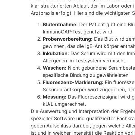
klar strukturierten Ablauf, der im Labor oder i
Arztpraxis erfolgt. Hier sind die wichtigsten S
Blutentnahme:
Der Patient gibt eine Blu
ImmunoCAP-Test genutzt wird.
Probenvorbereitung:
Das Blut wird zen
gewinnen, das die IgE-Antikörper enthält
Inkubation:
Das Serum wird mit den I
Allergenen im Testsystem vermischt.
Waschen:
Nicht gebundene Serumbestan
spezifische Bindung zu gewährleisten.
Fluoreszenz-Markierung:
Ein fluoresze
Sekundärantkörper wird zugegeben, der 
Messung:
Das Fluoreszenzsignal wird g
kU/L umgerechnet.
Die Auswertung und Interpretation der Ergebni
spezieller Software und qualifizierter Fachkrä
geben Aufschluss darüber, gegen welche Allerg
ist und in welcher Intensität die Reaktion vorl