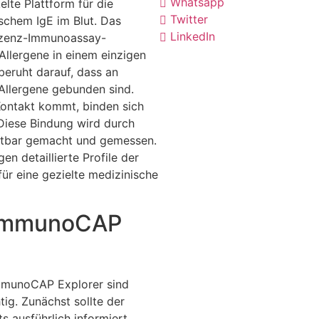
Whatsapp
lte Plattform für die
Twitter
schem IgE im Blut. Das
LinkedIn
eszenz-Immunoassay-
Allergene in einem einzigen
beruht darauf, dass an
Allergene gebunden sind.
Kontakt kommt, binden sich
 Diese Bindung wird durch
htbar gemacht und gemessen.
 detaillierte Profile der
 für eine gezielte medizinische
 ImmunoCAP
ImmunoCAP Explorer sind
tig. Zunächst sollte der
s ausführlich informiert