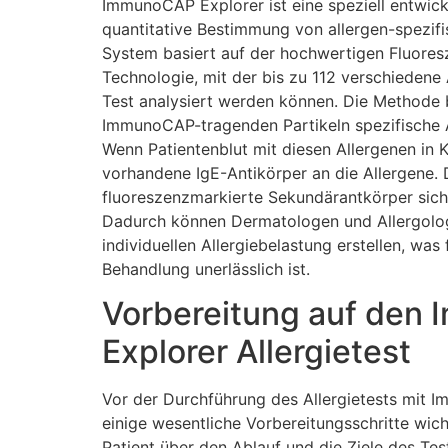
ImmunoCAP Explorer ist eine speziell entwicke
quantitative Bestimmung von allergen-spezifi
System basiert auf der hochwertigen Fluor
Technologie, mit der bis zu 112 verschiedene 
Test analysiert werden können. Die Methode 
ImmunoCAP-tragenden Partikeln spezifische 
Wenn Patientenblut mit diesen Allergenen in 
vorhandene IgE-Antikörper an die Allergene.
fluoreszenzmarkierte Sekundärantkörper sic
Dadurch können Dermatologen und Allergologen
individuellen Allergiebelastung erstellen, was
Behandlung unerlässlich ist.
Vorbereitung auf den
Explorer Allergietest
Vor der Durchführung des Allergietests mit 
einige wesentliche Vorbereitungsschritte wich
Patient über den Ablauf und die Ziele des Test