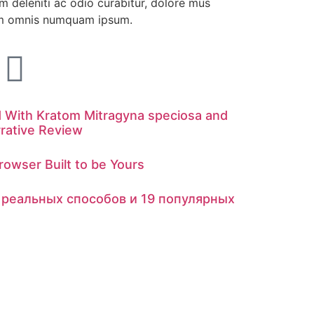
 deleniti ac odio curabitur, dolore mus
orem omnis numquam ipsum.
d With Kratom Mitragyna speciosa and
rative Review
owser Built to be Yours
5 реальных способов и 19 популярных