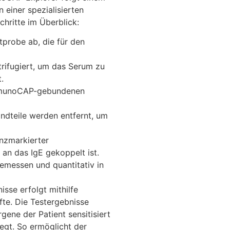
n einer spezialisierten
chritte im Überblick:
tprobe ab, die für den
trifugiert, um das Serum zu
.
mmunoCAP-gebundenen
dteile werden entfernt, um
nzmarkierter
an das IgE gekoppelt ist.
emessen und quantitativ in
sse erfolgt mithilfe
fte. Die Testergebnisse
ene der Patient sensitisiert
iegt. So ermöglicht der