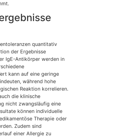
mmt.
tergebnisse
ntoleranzen quantitativ
ation der Ergebnisse
er IgE-Antikörper werden in
erschiedene
Wert kann auf eine geringe
hindeuten, während hohe
rgischen Reaktion korrelieren.
auch die klinische
ng nicht zwangsläufig eine
sultate können individuelle
medikamentöse Therapie oder
werden. Zudem sind
rlauf einer Allergie zu