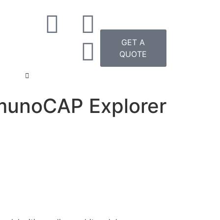
GET A
QUOTE
munoCAP Explorer