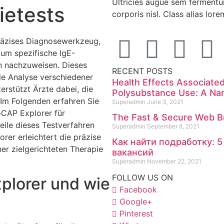
Ultricies augue sem fermentum
gietests
corporis nisl. Class alias l
räzises Diagnosewerkzeug,
 um spezifische IgE-
en nachzuweisen. Dieses
RECENT POSTS
de Analyse verschiedener
Health Effects Associate
erstützt Ärzte dabei, die
Polysubstance Use: A Nar
Im Folgenden erfahren Sie
Superadmin
June 3, 2021
oCAP Explorer für
The Fast & Secure Web Br
eile dieses Testverfahren
Superadmin
September 8, 2021
er erleichtert die präzise
Как найти подработку: 
er zielgerichteten Therapie
вакансий
Superadmin
November 22, 2021
FOLLOW US ON
plorer und wie
Facebook
Google+
Pinterest