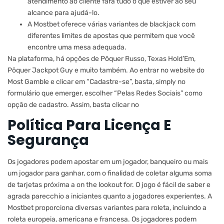
atendimento ao cliente fará tudo o que estiver ao seu
alcance para ajudá-lo.
A Mostbet oferece várias variantes de blackjack com
diferentes limites de apostas que permitem que você
encontre uma mesa adequada.
Na plataforma, há opções de Pôquer Russo, Texas Hold’Em,
Pôquer Jackpot Guy e muito também. Ao entrar no website do
Most Gamble e clicar em “Cadastre-se”, basta, simply no
formulário que emerger, escolher “Pelas Redes Sociais” como
opção de cadastro. Assim, basta clicar no
Política Para Licença E
Segurança
Os jogadores podem apostar em um jogador, banqueiro ou mais
um jogador para ganhar, com o finalidad de coletar alguma soma
de tarjetas próxima a on the lookout for. O jogo é fácil de saber e
agrada parecchio a iniciantes quanto a jogadores experientes. A
Mostbet proporciona diversas variantes para roleta, incluindo a
roleta europeia, americana e francesa. Os jogadores podem