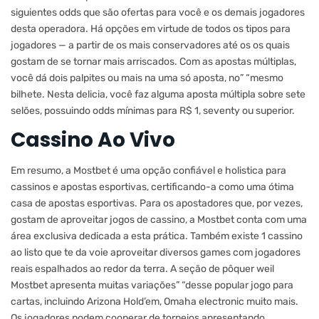
siguientes odds que são ofertas para você e os demais jogadores
desta operadora. Há opções em virtude de todos os tipos para
jogadores — a partir de os mais conservadores até os os quais
gostam de se tornar mais arriscados. Com as apostas múltiplas,
você dá dois palpites ou mais na uma só aposta, no” “mesmo
bilhete. Nesta delicia, você faz alguma aposta múltipla sobre sete
selões, possuindo odds mínimas para R$ 1, seventy ou superior.
Cassino Ao Vivo
Em resumo, a Mostbet é uma opção confiável e holistica para
cassinos e apostas esportivas, certificando-a como uma ótima
casa de apostas esportivas. Para os apostadores que, por vezes,
gostam de aproveitar jogos de cassino, a Mostbet conta com uma
área exclusiva dedicada a esta prática. Também existe 1 cassino
ao listo que te da voie aproveitar diversos games com jogadores
reais espalhados ao redor da terra. A seção de pôquer weil
Mostbet apresenta muitas variações” “desse popular jogo para
cartas, incluindo Arizona Hold’em, Omaha electronic muito mais.
Os jogadores podem cooperar de torneios apresentando