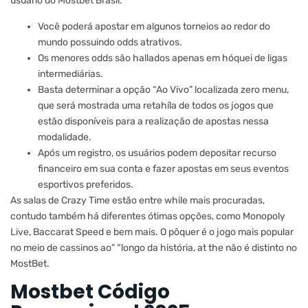
usuário do Mostbet Brasil.
Você poderá apostar em algunos torneios ao redor do
mundo possuindo odds atrativos.
Os menores odds são hallados apenas em hóquei de ligas
intermediárias.
Basta determinar a opção “Ao Vivo” localizada zero menu,
que será mostrada uma retahíla de todos os jogos que
estão disponíveis para a realização de apostas nessa
modalidade.
Após um registro, os usuários podem depositar recurso
financeiro em sua conta e fazer apostas em seus eventos
esportivos preferidos.
As salas de Crazy Time estão entre while mais procuradas,
contudo também há diferentes ótimas opções, como Monopoly
Live, Baccarat Speed e bem mais. O pôquer é o jogo mais popular
no meio de cassinos ao” “longo da história, at the não é distinto no
MostBet.
Mostbet Código