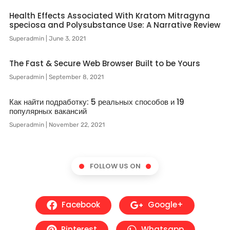
Health Effects Associated With Kratom Mitragyna
speciosa and Polysubstance Use: A Narrative Review
Superadmin
June 3, 2021
The Fast & Secure Web Browser Built to be Yours
Superadmin
September 8, 2021
Как найти подработку: 5 реальных способов и 19
популярных вакансий
Superadmin
November 22, 2021
FOLLOW US ON
Facebook
Google+
Pinterest
Whatsapp