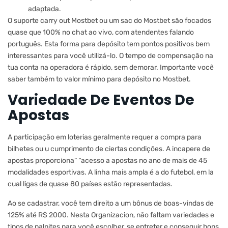
adaptada.
O suporte carry out Mostbet ou um sac do Mostbet são focados
quase que 100% no chat ao vivo, com atendentes falando
português. Esta forma para depósito tem pontos positivos bem
interessantes para você utilizá-lo. O tempo de compensação na
tua conta na operadora é rápido, sem demorar. Importante você
saber também to valor mínimo para depósito no Mostbet.
Variedade De Eventos De
Apostas
A participação em loterias geralmente requer a compra para
bilhetes ou u cumprimento de ciertas condições. A incapere de
apostas proporciona” “acesso a apostas no ano de mais de 45
modalidades esportivas. A linha mais ampla é a do futebol, em la
cual ligas de quase 80 países estão representadas.
Ao se cadastrar, você tem direito a um bônus de boas-vindas de
125% até R$ 2000. Nesta Organizacion, não faltam variedades e
tipos de palpites para você escolher, se entreter e conseguir bons