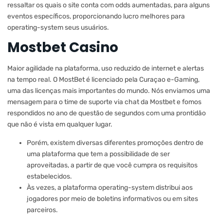
ressaltar os quais o site conta com odds aumentadas, para alguns
eventos específicos, proporcionando lucro melhores para
operating-system seus usuários.
Mostbet Casino
Maior agilidade na plataforma, uso reduzido de internet e alertas
na tempo real. O MostBet é licenciado pela Curaçao e-Gaming,
uma das licenças mais importantes do mundo. Nós enviamos uma
mensagem para o time de suporte via chat da Mostbet e fomos
respondidos no ano de questão de segundos com uma prontidão
que não é vista em qualquer lugar.
Porém, existem diversas diferentes promoções dentro de
uma plataforma que tem a possibilidade de ser
aproveitadas, a partir de que você cumpra os requisitos
estabelecidos.
Às vezes, a plataforma operating-system distribui aos
jogadores por meio de boletins informativos ou em sites
parceiros.