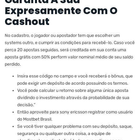
Expresamente Com O
Cashout
No cadastro, o jogador ou apostador tem que escolher um
systems outro, e cumprir as condições para recebê-lo. Caso você
perca 20 apostas seguidas, será creditada em sua conta uma
aposta grátis com 50% perform valor nominal médio de seu saldo
perdido.
Insira esse código no campo e você receberá o bônus, que
pode exigir um depósito de acordo possuindo os termos.
Você pode calcular u retorno sobre alguma única aposta
dividindo o investimento através da probabilidade de sua
decisão.”
Então aproveite para sony ericsson registrar como usuário
do Mostbet Brasil.
Se você tiver qualquer problema com seu depósito, saque,
segurança ou qualquer outra coisa, a equipe de