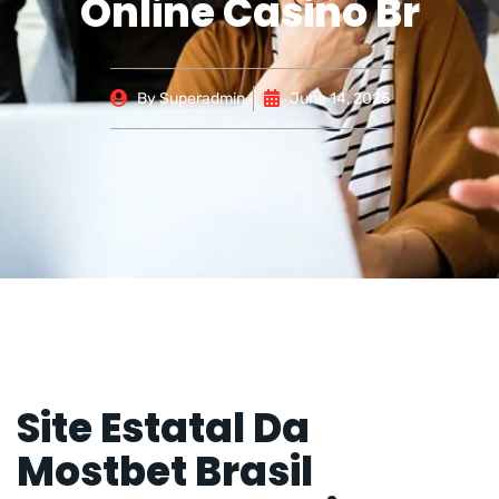
Online Casino Br
By
Superadmin
June 14, 2025
Site Estatal Da
Mostbet Brasil