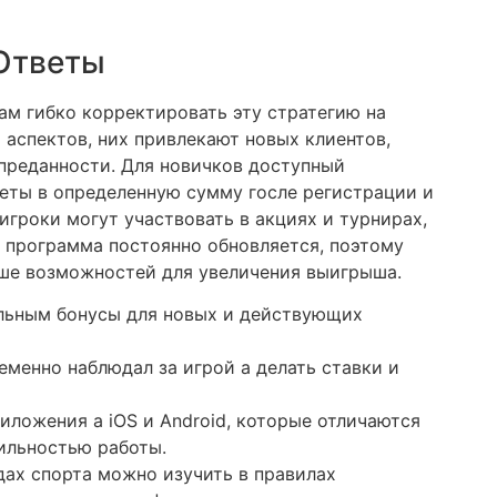
Ответы
ам гибко корректировать эту стратегию на
аспектов, них привлекают новых клиентов,
преданности. Для новичков доступный
беты в определенную сумму госле регистрации и
игроки могут участвовать в акциях и турнирах,
я программа постоянно обновляется, поэтому
ше возможностей для увеличения выигрыша.
альным бонусы для новых и действующих
еменно наблюдал за игрой а делать ставки и
иложения а iOS и Android, которые отличаются
ильностью работы.
дах спорта можно изучить в правилах