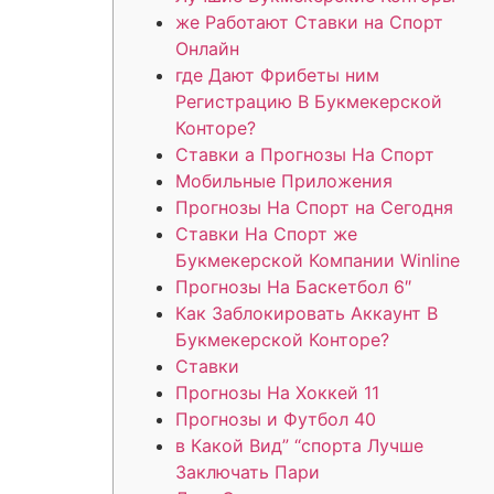
же Работают Ставки на Спорт
Онлайн
где Дают Фрибеты ним
Регистрацию В Букмекерской
Конторе?
Ставки а Прогнозы На Спорт
Мобильные Приложения
Прогнозы На Спорт на Сегодня
Ставки На Спорт же
Букмекерской Компании Winline
Прогнозы На Баскетбол 6″
Как Заблокировать Аккаунт В
Букмекерской Конторе?
Ставки
Прогнозы На Хоккей 11
Прогнозы и Футбол 40
в Какой Вид” “спорта Лучше
Заключать Пари