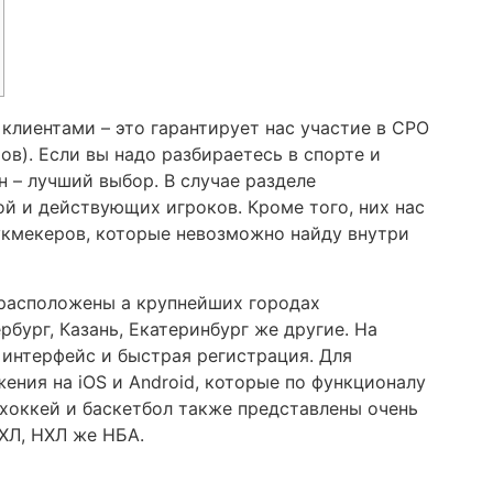
 клиентами – это гарантирует нас участие в СРО
в). Если вы надо разбираетесь в спорте и
н – лучший выбор. В случае разделе
й и действующих игроков. Кроме того, них нас
кмекеров, которые невозможно найду внутри
 расположены а крупнейших городах
бург, Казань, Екатеринбург же другие. На
 интерфейс и быстрая регистрация. Для
ния на iOS и Android, которые по функционалу
 хоккей и баскетбол также представлены очень
ХЛ, НХЛ же НБА.