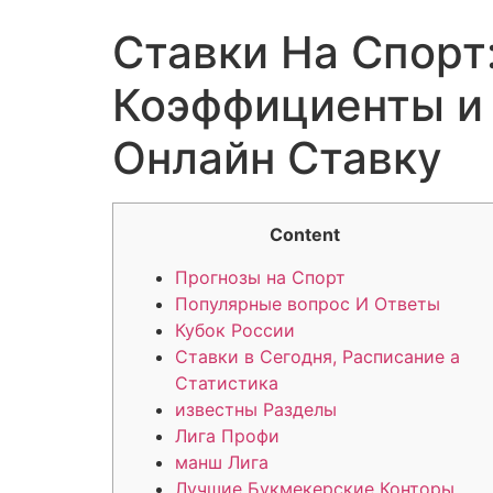
Ставки На Спорт
Коэффициенты и 
Онлайн Ставку
Content
Прогнозы на Спорт
Популярные вопрос И Ответы
Кубок России
Ставки в Сегодня, Расписание а
Статистика
известны Разделы
Лига Профи
манш Лига
Лучшие Букмекерские Конторы