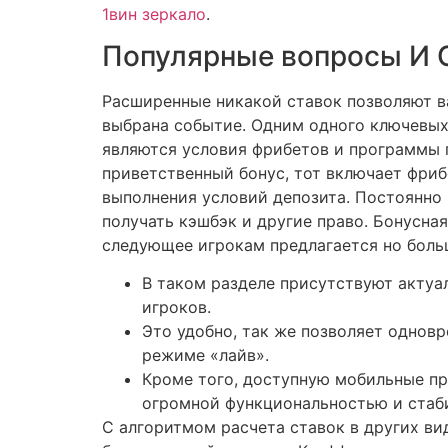
1вин зеркало
.
Популярные вопросы И 
Расширенные никакой ставок позволяют в
выбрана событие. Одним одного ключевых 
являются условия фрибетов и программы 
приветственный бонус, тот включает фри
выполнения условий депозита. Постоянно 
получать кэшбэк и другие право. Бонусна
следующее игрокам предлагается но боль
В таком разделе присутствуют акту
игроков.
Это удобно, так же позволяет одновр
режиме «лайв».
Кроме того, доступную мобильные пр
огромной функциональностью и стаб
С алгоритмом расчета ставок в других ви