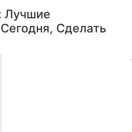
: Лучшие
Сегодня, Сделать