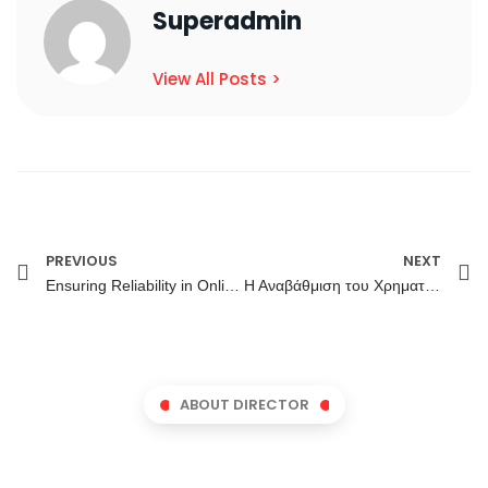
Superadmin
View All Posts >
PREVIOUS
NEXT
Ensuring Reliability in Online Casino Platforms: Troubleshooting and Industry Insights
Η Αναβάθμιση του Χρηματοοικονομικού Τοπίου στην Ελλάδα: Η Επανεξέταση των Μεθόδων Πληρωμής και Επιστροφής Μετρητών
ABOUT DIRECTOR