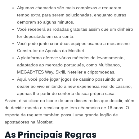
Algumas chamadas são mais complexas e requerem
tempo extra para serem solucionadas, enquanto outras
demoram só alguns minutos.
Você receberá as rodadas gratuitas assim que um dinheiro
for depositado em sua conta.
Você pode junto criar duas equipes usando a mecanismo
Construtor de Apostas da Mostbet.
A plataforma oferece vários métodos de levantamento,
adaptados ao mercado português, como Multibanco,
MEGABYTES Way, Skrill, Neteller e criptomoedas.
Aqui, você pode jogar jogos de cassino possuindo um
dealer ao vivo imitando a new experiência real do cassino,
apenas the partir do conforto de sua própria casa.
Assim, é só clicar no ícone de uma dieses redes que decidir, além
de decidir moeda e recalcar que tem néanmoins de 18 anos. O
esporte da raquete também possui uma grande legião de
apostadores na Mostbet.
As Principais Regras