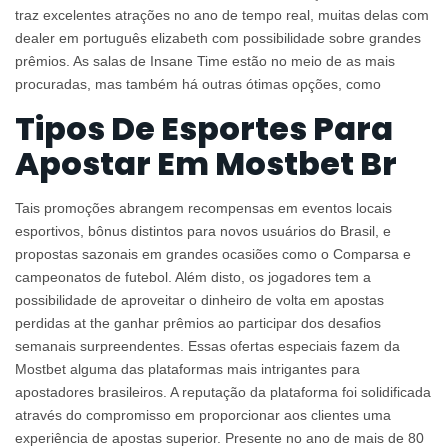
traz excelentes atrações no ano de tempo real, muitas delas com
dealer em português elizabeth com possibilidade sobre grandes
prêmios. As salas de Insane Time estão no meio de as mais
procuradas, mas também há outras ótimas opções, como
Tipos De Esportes Para
Apostar Em Mostbet Br
Tais promoções abrangem recompensas em eventos locais
esportivos, bônus distintos para novos usuários do Brasil, e
propostas sazonais em grandes ocasiões como o Comparsa e
campeonatos de futebol. Além disto, os jogadores tem a
possibilidade de aproveitar o dinheiro de volta em apostas
perdidas at the ganhar prêmios ao participar dos desafios
semanais surpreendentes. Essas ofertas especiais fazem da
Mostbet alguma das plataformas mais intrigantes para
apostadores brasileiros. A reputação da plataforma foi solidificada
através do compromisso em proporcionar aos clientes uma
experiência de apostas superior. Presente no ano de mais de 80