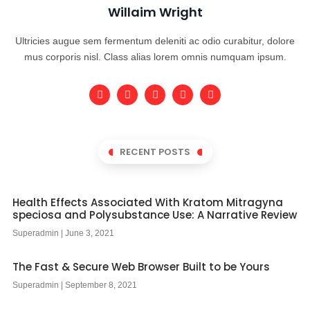
Willaim Wright
Ultricies augue sem fermentum deleniti ac odio curabitur, dolore
mus corporis nisl. Class alias lorem omnis numquam ipsum.
RECENT POSTS
Health Effects Associated With Kratom Mitragyna
speciosa and Polysubstance Use: A Narrative Review
Superadmin
June 3, 2021
The Fast & Secure Web Browser Built to be Yours
Superadmin
September 8, 2021