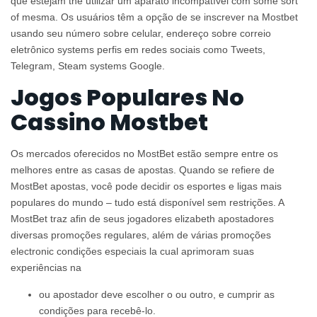
que estejam the utilizar um aparato incompatível com some sort
of mesma. Os usuários têm a opção de se inscrever na Mostbet
usando seu número sobre celular, endereço sobre correio
eletrônico systems perfis em redes sociais como Tweets,
Telegram, Steam systems Google.
Jogos Populares No
Cassino Mostbet
Os mercados oferecidos no MostBet estão sempre entre os
melhores entre as casas de apostas. Quando se refiere de
MostBet apostas, você pode decidir os esportes e ligas mais
populares do mundo – tudo está disponível sem restrições. A
MostBet traz afin de seus jogadores elizabeth apostadores
diversas promoções regulares, além de várias promoções
electronic condições especiais la cual aprimoram suas
experiências na
ou apostador deve escolher o ou outro, e cumprir as
condições para recebê-lo.