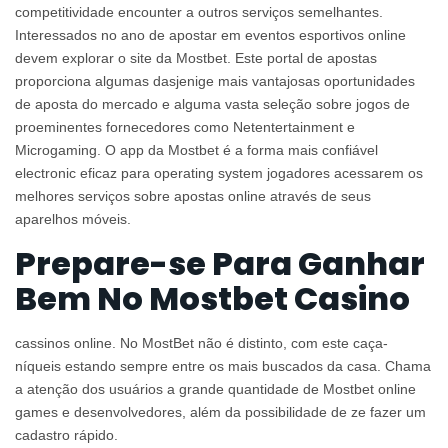
competitividade encounter a outros serviços semelhantes.
Interessados no ano de apostar em eventos esportivos online
devem explorar o site da Mostbet. Este portal de apostas
proporciona algumas dasjenige mais vantajosas oportunidades
de aposta do mercado e alguma vasta seleção sobre jogos de
proeminentes fornecedores como Netentertainment e
Microgaming. O app da Mostbet é a forma mais confiável
electronic eficaz para operating system jogadores acessarem os
melhores serviços sobre apostas online através de seus
aparelhos móveis.
Prepare-se Para Ganhar
Bem No Mostbet Casino
cassinos online. No MostBet não é distinto, com este caça-
níqueis estando sempre entre os mais buscados da casa. Chama
a atenção dos usuários a grande quantidade de Mostbet online
games e desenvolvedores, além da possibilidade de ze fazer um
cadastro rápido.