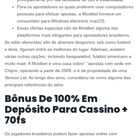
Para os apostadores os quais preferem usar computadores
pessoais para efetuar apostas, a Mostbet fornece um
consumidor para Windows electronic macOS.
Essas ofertas especiais são da Mostbet alguma das
plataformas mais intrigantes para apostadores brasileiros.
As odds oferecidas afin de diversos desportos, tais como futebol
e ténis, figuram entre as melhores do lugar. Ademais, existem
várias outras opções, incluindo basquetebol, futebol americano e
muito mais. A Mostbet é uma casa sobre” “apostas com sede em
Chipre, operando a partir de 2009, e é de propriedade de uma
Venson Ltd. Ao longo dos anos, consolidou-se como alguma das
principais referências do setor.
Bônus De 100% Em
Depósito Para Cassino +
70fs
Os jogadores brasileiros podem fazer apostas online com