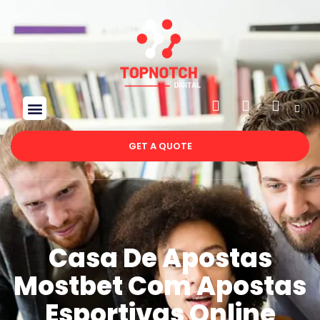
About Us
Contact Us
GET A QUOTE
Casa De Apostas
Mostbet Com Apostas
Esportivas Online