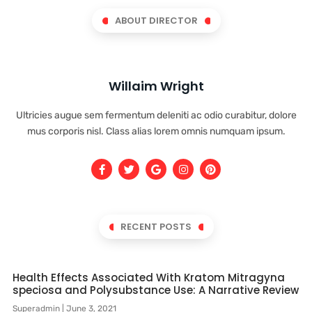
ABOUT DIRECTOR
Willaim Wright
Ultricies augue sem fermentum deleniti ac odio curabitur, dolore
mus corporis nisl. Class alias lorem omnis numquam ipsum.
RECENT POSTS
Health Effects Associated With Kratom Mitragyna
speciosa and Polysubstance Use: A Narrative Review
Superadmin
June 3, 2021