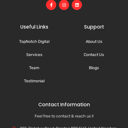
Useful Links
Support
TopNotch Digital
About Us
Services
Contact Us
Team
Blogs
Testimonial
Contact Information
Feel free to contact & reach us !!