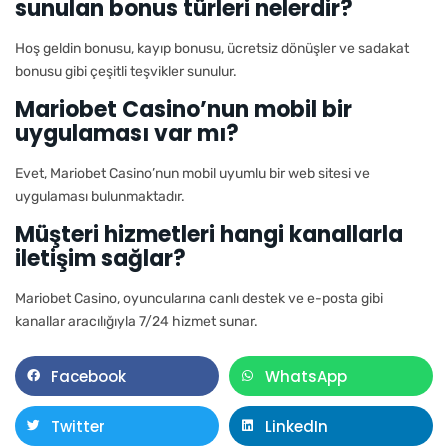
sunulan bonus türleri nelerdir?
Hoş geldin bonusu, kayıp bonusu, ücretsiz dönüşler ve sadakat
bonusu gibi çeşitli teşvikler sunulur.
Mariobet Casino’nun mobil bir
uygulaması var mı?
Evet, Mariobet Casino’nun mobil uyumlu bir web sitesi ve
uygulaması bulunmaktadır.
Müşteri hizmetleri hangi kanallarla
iletişim sağlar?
Mariobet Casino, oyuncularına canlı destek ve e-posta gibi
kanallar aracılığıyla 7/24 hizmet sunar.
Facebook
WhatsApp
Twitter
LinkedIn