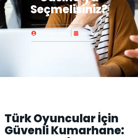
Seçmelisiniz?
By
Superadmin
April 19, 2025
Türk Oyuncular İçin
Güvenli Kumarhane: