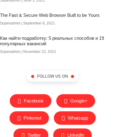
Superadmin
June 3, 2021
The Fast & Secure Web Browser Built to be Yours
Superadmin
September 8, 2021
Как найти подработку: 5 реальных способов и 19
популярных вакансий
Superadmin
November 22, 2021
FOLLOW US ON
Facebook
Google+
Pinterest
Whatsapp
Twitter
LinkedIn