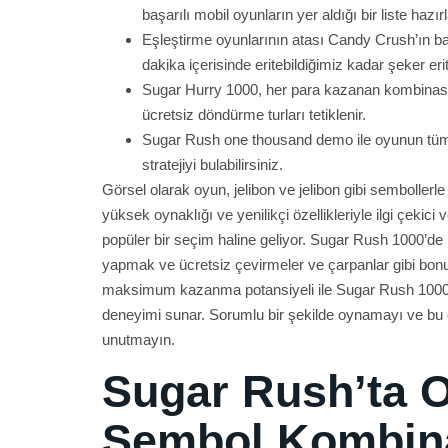
başarılı mobil oyunların yer aldığı bir liste hazır
Eşleştirme oyunlarının atası Candy Crush’ın ba
dakika içerisinde eritebildiğimiz kadar şeker er
Sugar Hurry 1000, her para kazanan kombinasy
ücretsiz döndürme turları tetiklenir.
Sugar Rush one thousand demo ile oyunun tüm öz
stratejiyi bulabilirsiniz.
Görsel olarak oyun, jelibon ve jelibon gibi semboller
yüksek oynaklığı ve yenilikçi özellikleriyle ilgi çekic
popüler bir seçim haline geliyor. Sugar Rush 1000’de 
yapmak ve ücretsiz çevirmeler ve çarpanlar gibi bon
maksimum kazanma potansiyeli ile Sugar Rush 1000, h
deneyimi sunar. Sorumlu bir şekilde oynamayı ve bu c
unutmayın.
Sugar Rush’ta 
Sembol Kombina