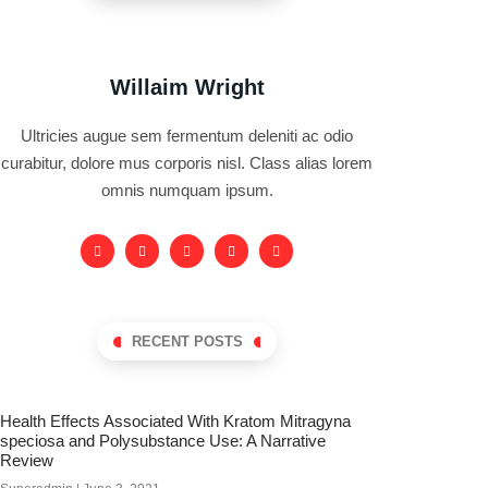
Willaim Wright
Ultricies augue sem fermentum deleniti ac odio
curabitur, dolore mus corporis nisl. Class alias lorem
omnis numquam ipsum.
RECENT POSTS
Health Effects Associated With Kratom Mitragyna
speciosa and Polysubstance Use: A Narrative
Review