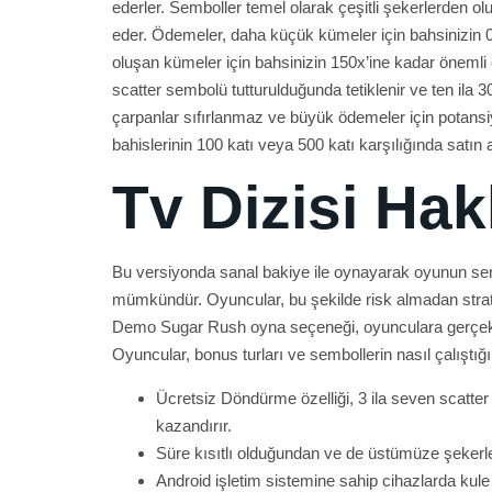
ederler. Semboller temel olarak çeşitli şekerlerden ol
eder. Ödemeler, daha küçük kümeler için bahsinizin 0
oluşan kümeler için bahsinizin 150x’ine kadar önemli ö
scatter sembolü tutturulduğunda tetiklenir ve ten ila
çarpanlar sıfırlanmaz ve büyük ödemeler için potansiyel
bahislerinin 100 katı veya 500 katı karşılığında satın al
Tv Dizisi Ha
Bu versiyonda sanal bakiye ile oynayarak oyunun sem
mümkündür. Oyuncular, bu şekilde risk almadan stratejil
Demo Sugar Rush oyna seçeneği, oyunculara gerçek
Oyuncular, bonus turları ve sembollerin nasıl çalıştığı
Ücretsiz Döndürme özelliği, 3 ila seven scatter
kazandırır.
Süre kısıtlı olduğundan ve de üstümüze şeker
Android işletim sistemine sahip cihazlarda kule