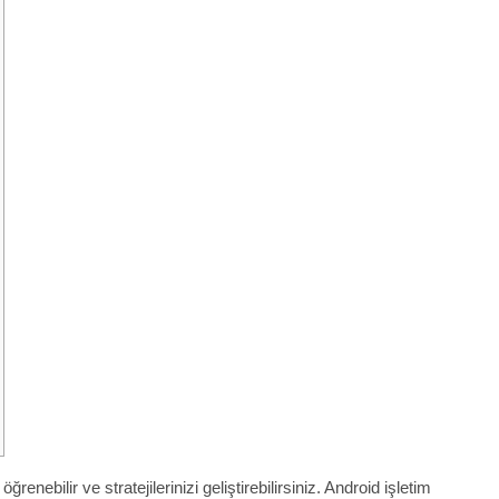
ebilir ve stratejilerinizi geliştirebilirsiniz. Android işletim