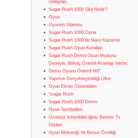
Detayları
Sugar Rush 1000 Slot Nedir?
Oyun
Oyunun Videosu
Sugar Rush 1000 Oyna
Sugar Rush 1000’de Nasıl Kazanılır
Sugar Rush Oyun Kuralları
Sugar Rush Demo Oyun Modunu
Deneyin, Birkaç Önemli Avantajı Vardır:
Demo Oyunu Önemli Mi?
Yapımın Gerçekleştirildiği Ülke
Oyun Ekran Görüntüleri
“sugar Rush
Sugar Rush 1000 Demo
Oyun Sembolleri
Ücretsiz Izleyebileciğiniz Benzer Tv
Dizileri
Oyun Mekaniği Ve Bonus Özelliği