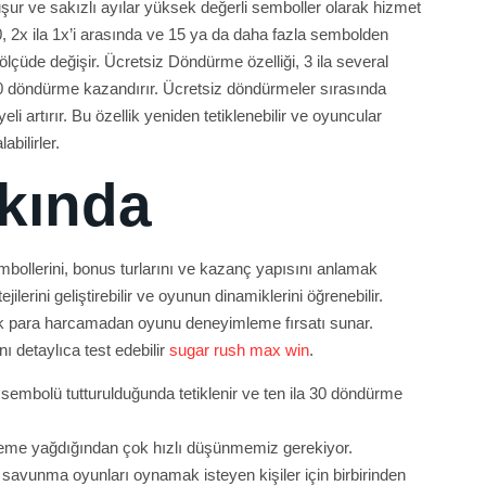
uşur ve sakızlı ayılar yüksek değerli semboller olarak hizmet
, 2x ila 1x’i arasında ve 15 ya da daha fazla sembolden
lçüde değişir. Ücretsiz Döndürme özelliği, 3 ila several
 30 döndürme kazandırır. Ücretsiz döndürmeler sırasında
i artırır. Bu özellik yeniden tetiklenebilir ve oyuncular
abilirler.
kkında
bollerini, bonus turlarını ve kazanç yapısını anlamak
erini geliştirebilir ve oyunun dinamiklerini öğrenebilir.
 para harcamadan oyunu deneyimleme fırsatı sunar.
nı detaylıca test edebilir
sugar rush max win
.
 sembolü tutturulduğunda tetiklenir ve ten ila 30 döndürme
leme yağdığından çok hızlı düşünmemiz gerekiyor.
 savunma oyunları oynamak isteyen kişiler için birbirinden