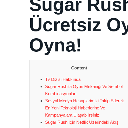
Sugar Rush 
Ücretsiz Oy
Oyna!
Content
Tv Dizisi Hakkında
Sugar Rush’ta Oyun Mekaniği Ve Sembol
Kombinasyonları
Sosyal Medya Hesaplarimizi Taki̇p Ederek
En Yeni̇ Teknoloji̇ Haberleri̇ne Ve
Kampanyalara Ulaşabi̇li̇rsi̇ni̇z
Sugar Rush Için Netflix Üzerindeki Akış