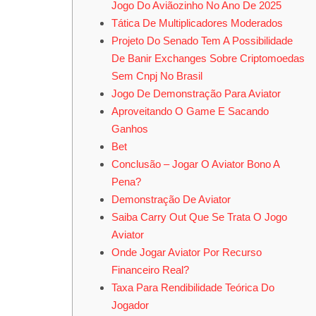
Jogo Do Aviãozinho No Ano De 2025
Tática De Multiplicadores Moderados
Projeto Do Senado Tem A Possibilidade
De Banir Exchanges Sobre Criptomoedas
Sem Cnpj No Brasil
Jogo De Demonstração Para Aviator
Aproveitando O Game E Sacando
Ganhos
Bet
Conclusão – Jogar O Aviator Bono A
Pena?
Demonstração De Aviator
Saiba Carry Out Que Se Trata O Jogo
Aviator
Onde Jogar Aviator Por Recurso
Financeiro Real?
Taxa Para Rendibilidade Teórica Do
Jogador