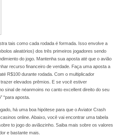
ra tais como cada rodada é formada. Isso envolve a
bolos aleatórios) dos três primeiros jogadores sendo
dimiento do jogo. Mantenha sua aposta até que o avião
ganhar recurso financeiro de verdade. Faça uma aposta a
 até R$100 durante rodada. Com o multiplicador
 trazer elevados prêmios. E se você estiver
o sinal de néanmoins no canto excellent direito do seu
” “para aposta.
ogado, há uma boa hipótese para que o Aviator Crash
casinos online. Abaixo, você vai encontrar uma tabela
obre to jogo do aviãozinho. Saiba mais sobre os valores
dor e bastante mais.