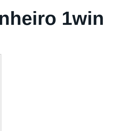
nheiro 1win