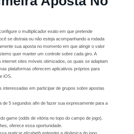
imeira Aposta No
onfigure o multiplicador exato em que pretende
ocê se distraia ou não esteja acompanhando a rodada
camente sua aposta no momento em que atingir o valor
ystems quer manter um controle sobre cada giro. A
 internet sites móveis otimizados, os quais se adaptam
gumas plataformas oferecem aplicativos próprios para
 e iOS.
s interessadas em participar de grupos sobre apostas
 de 5 segundos afin de fazer sua expresamente para a
o do game (odds de vitória no topo do campo de jogo).
shes, oferece essa oportunidade.
sa praticar elizabeth entender a dinâmica do jogo