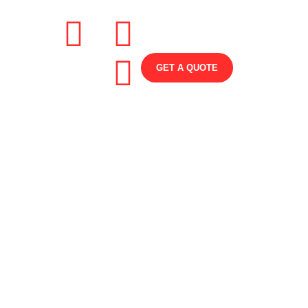
GET A QUOTE