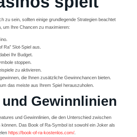
sinos spielt
ch zu sein, sollten einige grundlegende Strategien beachtet
ten, um Ihre Chancen zu maximieren:
ino.
f Ra” Slot-Spiel aus.
dabei Ihr Budget.
Symbole stoppen.
spiele zu aktivieren.
u gewinnen, die Ihnen zusätzliche Gewinnchancen bieten.
n, um das meiste aus Ihrem Spiel herauszuholen.
 und Gewinnlinien
eatures und Gewinnlinien, die den Unterschied zwischen
 können. Das Book of Ra-Symbol ist sowohl ein Joker als
ielen
https://book-of-ra-kostenlos.com/
.