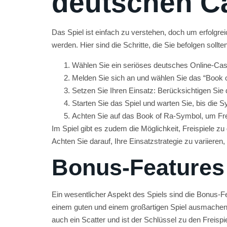
deutschen Ca
Das Spiel ist einfach zu verstehen, doch um erfolgrei
werden. Hier sind die Schritte, die Sie befolgen soll
Wählen Sie ein seriöses deutsches Online-Cas
Melden Sie sich an und wählen Sie das “Book o
Setzen Sie Ihren Einsatz: Berücksichtigen Sie 
Starten Sie das Spiel und warten Sie, bis die 
Achten Sie auf das Book of Ra-Symbol, um Frei
Im Spiel gibt es zudem die Möglichkeit, Freispiele z
Achten Sie darauf, Ihre Einsatzstrategie zu variiere
Bonus-Features
Ein wesentlicher Aspekt des Spiels sind die Bonus-F
einem guten und einem großartigen Spiel ausmachen
auch ein Scatter und ist der Schlüssel zu den Freisp