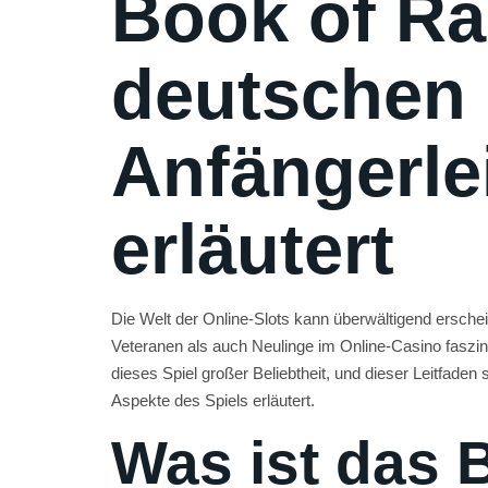
Book of Ra 
deutschen 
Anfängerle
erläutert
Die Welt der Online-Slots kann überwältigend erschei
Veteranen als auch Neulinge im Online-Casino faszinie
dieses Spiel großer Beliebtheit, und dieser Leitfaden s
Aspekte des Spiels erläutert.
Was ist das 