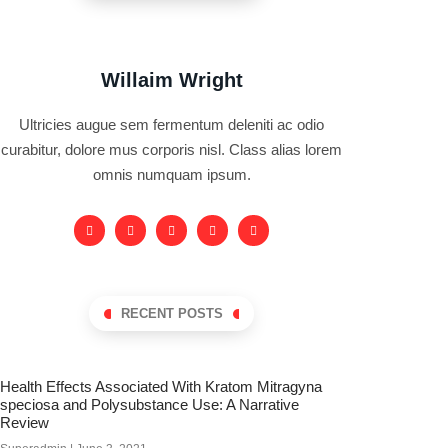
Willaim Wright
Ultricies augue sem fermentum deleniti ac odio
curabitur, dolore mus corporis nisl. Class alias lorem
omnis numquam ipsum.
RECENT POSTS
Health Effects Associated With Kratom Mitragyna
speciosa and Polysubstance Use: A Narrative
Review