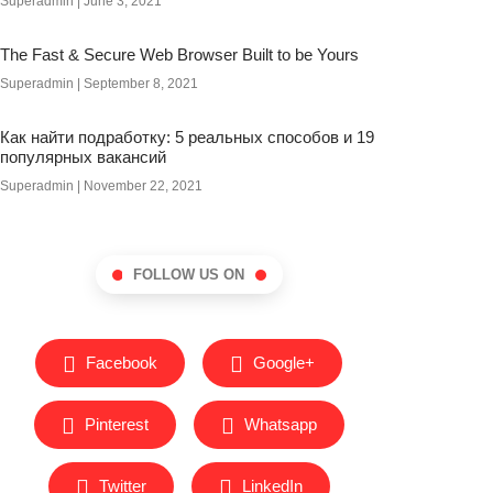
Superadmin
June 3, 2021
The Fast & Secure Web Browser Built to be Yours
Superadmin
September 8, 2021
Как найти подработку: 5 реальных способов и 19
популярных вакансий
Superadmin
November 22, 2021
FOLLOW US ON
Facebook
Google+
Pinterest
Whatsapp
Twitter
LinkedIn