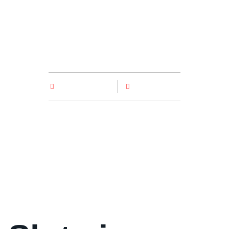
 Ein Anfänger
erläutert
By
Superadmin
April 14, 2025