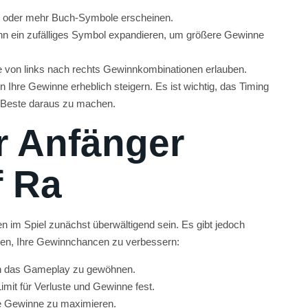
rei oder mehr Buch-Symbole erscheinen.
nn ein zufälliges Symbol expandieren, um größere Gewinne
ie von links nach rechts Gewinnkombinationen erlauben.
Ihre Gewinne erheblich steigern. Es ist wichtig, das Timing
s Beste daraus zu machen.
ür Anfänger
f Ra
n im Spiel zunächst überwältigend sein. Es gibt jedoch
nnen, Ihre Gewinnchancen zu verbessern:
 an das Gameplay zu gewöhnen.
Limit für Verluste und Gewinne fest.
re Gewinne zu maximieren.