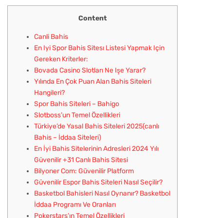
Content
Canli Bahis
En Iyi Spor Bahis Sitesı Listesi Yapmak Için
Gereken Kriterler:
Bovada Casino Slotları Ne Işe Yarar?
Yılında En Çok Puan Alan Bahis Siteleri
Hangileri?
Spor Bahis Siteleri – Bahigo
Slotboss’un Temel Özellikleri
Türkiye’de Yasal Bahis Siteleri 2025(canlı
Bahis – İddaa Siteleri)
En İyi Bahis Sitelerinin Adresleri 2024 Yılı
Güvenilir +31 Canlı Bahis Sitesi
Bilyoner Com: Güvenilir Platform
Güvenilir Espor Bahis Siteleri Nasıl Seçilir?
Basketbol Bahisleri Nasıl Oynanır? Basketbol
İddaa Programı Ve Oranları
Pokerstars’ın Temel Özellikleri