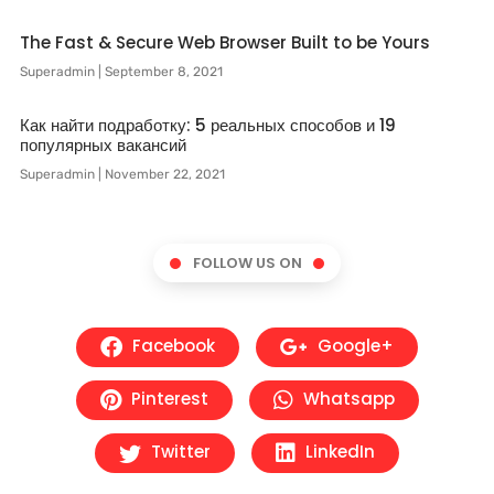
The Fast & Secure Web Browser Built to be Yours
Superadmin
September 8, 2021
Как найти подработку: 5 реальных способов и 19
популярных вакансий
Superadmin
November 22, 2021
FOLLOW US ON
Facebook
Google+
Pinterest
Whatsapp
Twitter
LinkedIn