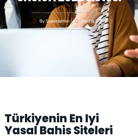
By
Superadmin
April 8, 2025
Türkiyenin En Iyi
Yasal Bahis Siteleri