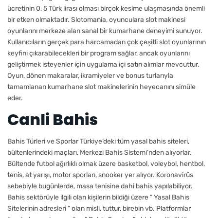
ücretinin 0, 5 Türk lirası olması birçok kesime ulaşmasında önemli
bir etken olmaktadır. Slotomania, oyunculara slot makinesi
oyunlarını merkeze alan sanal bir kumarhane deneyimi sunuyor.
Kullanıcıların gerçek para harcamadan çok çeşitli slot oyunlarının
keyfini çıkarabilecekleri bir program sağlar, ancak oyunlarını
geliştirmek isteyenler için uygulama içi satın alımlar mevcuttur.
Oyun, dönen makaralar, ikramiyeler ve bonus turlarıyla
tamamlanan kumarhane slot makinelerinin heyecanını simüle
eder.
Canli Bahis
Bahis Türleri ve Sporlar Türkiye’deki tüm yasal bahis siteleri,
bültenlerindeki maçları, Merkezi Bahis Sistemi’nden alıyorlar.
Bültende futbol ağırlıklı olmak üzere basketbol, voleybol, hentbol,
tenis, at yarışı, motor sporları, snooker yer alıyor. Koronavirüs
sebebiyle bugünlerde, masa tenisine dahi bahis yapılabiliyor.
Bahis sektörüyle ilgili olan kişilerin bildiği üzere ” Yasal Bahis
Sitelerinin adresleri ” olan misli, tuttur, birebin vb. Platformlar