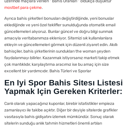
üzerinde maçlara verilen ” Bahis Oranları ” oldukça düşüktür
mostbet para çekme
.
Ayrıca bahis şirketleri bonusları değiştirdiğinde, yeni bonuslar
eklediğinde ve yeni özel teklifler sunulduğunda otomatik email
güncellemeleri alıyoruz. Bunlar güncel ve doğru bilgi sunmak
amacıyla veritabanımıza ekleniyor. Sitemizi sık kullanılanlara
ekleyin ve güncellemeleri görmek için düzenli ziyaret edin. Akıllı
bahisçiler, bahis şirketlerinin sundukları the woman şeyden
faydalanmayı bilirler. Kazanmak istiyorsanız marketi takip etmek
çok mantıklıdır, karşılaştırma aracımız ise bu amaç için size
excellent bir yardımcıdır. Bahis Türleri ve Sporlar
En Iyi Spor Bahis Sitesı Listesi
Yapmak Için Gereken Kriterler:
Canlı olarak yapacağınız kuponlar, birebir istatistikler empieza
zamanlayıcı ile takibe açıktır. Diğer bir deyişle sitelerde grafikler
vasıtasıyla bahis gidişatını izlemek mümkündür. Sonuç olarak
sitelerin sunduğu anlık tahmin hizmetleri önemli artıları