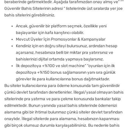
beraberinde getirmektedir. Aşağıda tarafımızdan onay almış ve” “”
Güvenilir Bahis Sitelerinin adresi ” listelerinde üst sıralarda yer joe
bahis sitelerini görebilirsiniz.
Ancak, güvenilir bir platform seçmek, özellikle yeni
başlayanlar için kafa karıştırıcı olabilir.
Mevcut Üyeler İçin Promosyonlar & Kampanyalar
Kendiniz için en doğru siteyi bulursunuz, ardından hesap
açarsanız, hesabınıza belli bir miktar pra yatırırsınız ve
bahislerinizi dijital ortamda yapmaya başlarsınız.
İlk depozitoya +%100 ve slot machine” “oyunları için ilk
depozitoya +%150 bonus sağlamasının yanı sıra günlük
görevler ile para kullanıcılarına bonus dağıtmaktadır.
Bu siteler kullanıcılarına para ödeme konusunda tam güvenilirdir
çünkü devlet tarafından denetlenirler. İllegal/yasal olmayan bahis
sitelerinde pra yatırma ve para çekme konusunda bankalar takip
edilmektedir. Bunun yanında yasal bahis sitelerinde ödemenizi
alamama gibi bir ihtimal bulunmaz çünkü siteler devlet tarafından
onaylıdır. İllegal sitelerde para alamama, hesabınızın kapanması
gibi birçok olumsuz durumla karşılaşabilirsiniz. Bu nedenle bahis