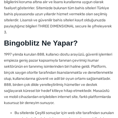
bilgilerini koruma altına alır ve lisans kurallarına uygun olarak
faaliyet gösterirler. Sitemizde bulunan tüm bahis siteleri Türkiye
bahis piyasasında uzun yıllardır hizmet vermekte olan seçilmiş
sitelerdir. Lisanslı ve güvenilir bahis siteleri kayıt olduğunuzda
paylaştığınız bilgileri THREE DIMENSIONAL secure ile şifreleyerek
3.
Bingoblitz Ne Yapar?
1997 yılında kurulan 888, kullanıcı dostu arayüzü, güvenli işlemleri
empieza geniş pazar kapsamıyla tanınan çevrimiçi kumar
sektörünün en tanınmış isimlerinden biri haline geldi. Platform,
birçok saygın otorite tarafından lisanslanmakta ve denetlenmekte
olup, kullanıcılarına güvenli ve adil bir oyun ortamı sağlamaktadır.
888, birden çok dilde yerelleştirilmiş hizmetler ve destek
sağlayarak küresel bir hedef kitleye hitap etmektedir. Masaüstü
ve mobil cihazlardan erişilebilen internet site, farklı platformlarda
kusursuz bir deneyim sunuyor.
Bu sitelerde Çeşitli sonuçlar için web site tarafindan sunulan