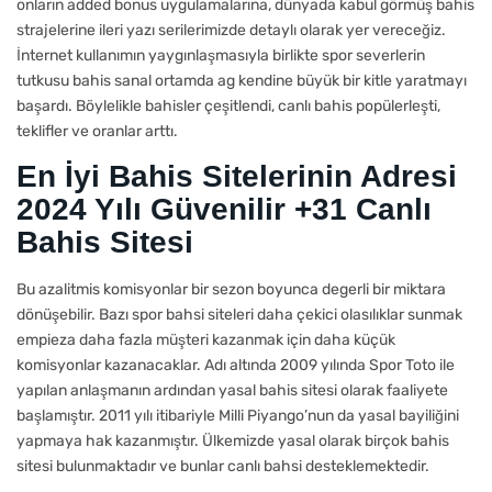
onların added bonus uygulamalarına, dünyada kabul görmüş bahis
strajelerine ileri yazı serilerimizde detaylı olarak yer vereceğiz.
İnternet kullanımın yaygınlaşmasıyla birlikte spor severlerin
tutkusu bahis sanal ortamda ag kendine büyük bir kitle yaratmayı
başardı. Böylelikle bahisler çeşitlendi, canlı bahis popülerleşti,
teklifler ve oranlar arttı.
En İyi Bahis Sitelerinin Adresi
2024 Yılı Güvenilir +31 Canlı
Bahis Sitesi
Bu azalitmis komisyonlar bir sezon boyunca degerli bir miktara
dönüşebilir. Bazı spor bahsi siteleri daha çekici olasılıklar sunmak
empieza daha fazla müşteri kazanmak için daha küçük
komisyonlar kazanacaklar. Adı altında 2009 yılında Spor Toto ile
yapılan anlaşmanın ardından yasal bahis sitesi olarak faaliyete
başlamıştır. 2011 yılı itibariyle Milli Piyango’nun da yasal bayiliğini
yapmaya hak kazanmıştır. Ülkemizde yasal olarak birçok bahis
sitesi bulunmaktadır ve bunlar canlı bahsi desteklemektedir.