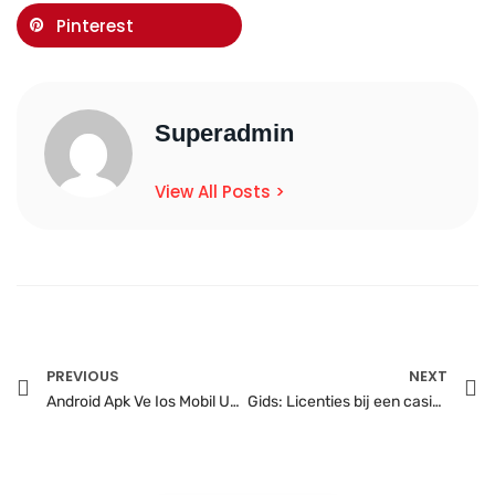
Pinterest
Superadmin
View All Posts >
PREVIOUS
NEXT
Android Apk Ve Ios Mobil Uygulamasını Edinin
Gids: Licenties bij een casino zonder CRUKS