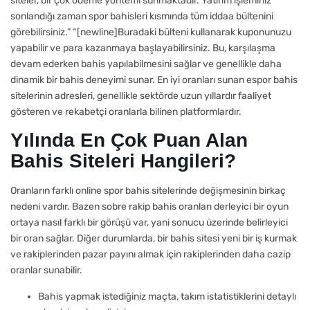
siteler, bir çok ödeme yöntemi sunmaktadır. Yatırım işleminiz
sonlandığı zaman spor bahisleri kısmında tüm iddaa bültenini
görebilirsiniz.” “[newline]Buradaki bülteni kullanarak kuponunuzu
yapabilir ve para kazanmaya başlayabilirsiniz. Bu, karşılaşma
devam ederken bahis yapılabilmesini sağlar ve genellikle daha
dinamik bir bahis deneyimi sunar. En iyi oranları sunan espor bahis
sitelerinin adresleri, genellikle sektörde uzun yıllardır faaliyet
gösteren ve rekabetçi oranlarla bilinen platformlardır.
Yılında En Çok Puan Alan
Bahis Siteleri Hangileri?
Oranların farklı online spor bahis sitelerinde değişmesinin birkaç
nedeni vardır. Bazen sobre rakip bahis oranları derleyici bir oyun
ortaya nasıl farklı bir görüşü var, yani sonucu üzerinde belirleyici
bir oran sağlar. Diğer durumlarda, bir bahis sitesi yeni bir iş kurmak
ve rakiplerinden pazar payını almak için rakiplerinden daha cazip
oranlar sunabilir.
Bahis yapmak istediğiniz maçta, takım istatistiklerini detaylı