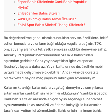
Espor Bahis Sitelerinde Canlı Bahis Yapabilir
Miyim?
En Beğenilen Bahis Siteleri
Wildz Çevrimiçi Bahis Temel Özellikler
En Iyi Spor Bahis Siteleri” “hangi Sitelerdir?
Bu değerlendirme genel olarak sundukları servise, özelliklere, teklif
edilen bonuslara ve onların bağlı olduğu koşullara bağlıdır. TJK.
org, at yarışı alanında tek yetkili empieza ciddi bir deneyime sahip.
Ancak yurt dışındaki benzerlerinden özellikle bahis türleri
açısından gerideler. Canlı yayın yaptıkları ligler ve sporlar,
Nesine’ye kıyasla daha az. Yayın kalitelerinde de, özellikle mobil
uygulamada geliştirmeye gidebilirler. Ancak yine de ücretsiz
olarak yeterli sayıda maç yayını bulabildiğimi söylemeliyim.
Kullanım kolaylığı, kullanıcılara yaşattığı deneyim ve son yıllarda
artan oranlar canlı bahisin iyi bir fikir olduğunun” “canlı bir ispatıdır.
Canlı bahis siteleri arasında en çok oyun seçeneği sunan 1xbet
aynı zamanda kolay arayüzü ve ödeme kolaylığı ile kullanıcılar
tarafından yoğun ilgi görmektedir. Bahisler için minimum bahis