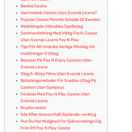
Bankid Casino
Vad Innebär Casino Utan Svensk Licens?
Popular Casino Permits Outside Of Sweden
Nedstängda Utländska Spelbolag
Sammanfattning Med Viktig Facts Casino
Utan Svensk Licens Pay N Play
Tips För Att Undvika Vanliga Misstag Vid
Insättningar O Uttag
Bonusar På Pay N Enjoy Casinon Utan
Svensk Licens
Steg 5: Börja Filma Utan Svensk Licens
Betalningsmetoder För Snabba Uttag På
Casinon Utan Spelpaus
Fördelar Med Pay N Play Casino Utan
Svensk Licens
Kryptovalutor
Sök Efter Ansvarsfullt Spelande-verktyg
Hur Du Har Mulighed For Självavstänga Dig
Från Ett Pay N Play Casino