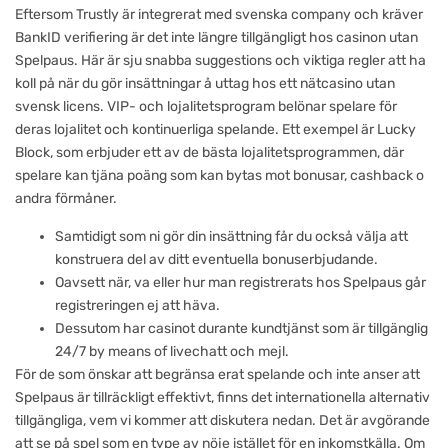
Eftersom Trustly är integrerat med svenska company och kräver
BankID verifiering är det inte längre tillgängligt hos casinon utan
Spelpaus. Här är sju snabba suggestions och viktiga regler att ha
koll på när du gör insättningar å uttag hos ett nätcasino utan
svensk licens. VIP- och lojalitetsprogram belönar spelare för
deras lojalitet och kontinuerliga spelande. Ett exempel är Lucky
Block, som erbjuder ett av de bästa lojalitetsprogrammen, där
spelare kan tjäna poäng som kan bytas mot bonusar, cashback o
andra förmåner.
Samtidigt som ni gör din insättning får du också välja att
konstruera del av ditt eventuella bonuserbjudande.
Oavsett när, va eller hur man registrerats hos Spelpaus går
registreringen ej att häva.
Dessutom har casinot durante kundtjänst som är tillgänglig
24/7 by means of livechatt och mejl.
För de som önskar att begränsa erat spelande och inte anser att
Spelpaus är tillräckligt effektivt, finns det internationella alternativ
tillgängliga, vem vi kommer att diskutera nedan. Det är avgörande
att se på spel som en type av nöje istället för en inkomstkälla. Om