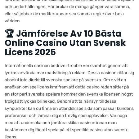
och underhållningen. Här brukar de många gånger vara samma,
eller så jobbar de mediterranean sea samma regler över hela
världen.
🏆 Jämförelse Av 10 Bästa
Online Casino Utan Svensk
Licens 2025
Internationella casinon bedriver trouble verksamhet genom att
lyckas använda marknadsföring å reklam. Dessa casinon riktar sig
absolut inte direkt till svenska spelare på svenska. Om e vid en
ansökan om spellicens kmr fram att detta casino redan sitter på
en stor part svenska spelare kommer den svenska licensen högst
troligt att lyckas bli nekad. Genom att ta hänsyn till dessa
synpunkter kan du finna en utländsk spelsida som passar kundens
preferenser och lämnar dig en trevlig spelupplevelse. Var noga
med att undersöka och jämföra skilda casinon innan man
bestämmer dig för att spela på ett specifikt casino utan svensk
licens.