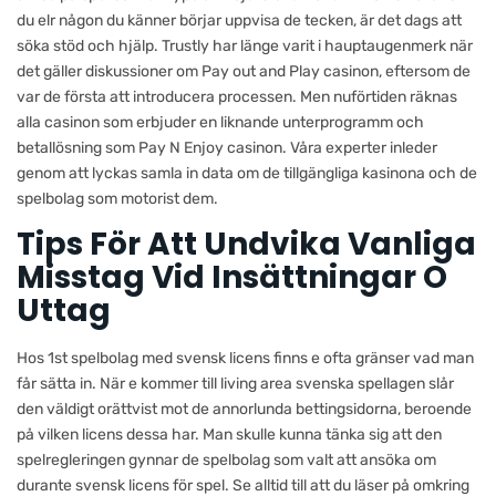
du elr någon du känner börjar uppvisa de tecken, är det dags att
söka stöd och hjälp. Trustly har länge varit i hauptaugenmerk när
det gäller diskussioner om Pay out and Play casinon, eftersom de
var de första att introducera processen. Men nuförtiden räknas
alla casinon som erbjuder en liknande unterprogramm och
betallösning som Pay N Enjoy casinon. Våra experter inleder
genom att lyckas samla in data om de tillgängliga kasinona och de
spelbolag som motorist dem.
Tips För Att Undvika Vanliga
Misstag Vid Insättningar O
Uttag
Hos 1st spelbolag med svensk licens finns e ofta gränser vad man
får sätta in. När e kommer till living area svenska spellagen slår
den väldigt orättvist mot de annorlunda bettingsidorna, beroende
på vilken licens dessa har. Man skulle kunna tänka sig att den
spelregleringen gynnar de spelbolag som valt att ansöka om
durante svensk licens för spel. Se alltid till att du läser på omkring