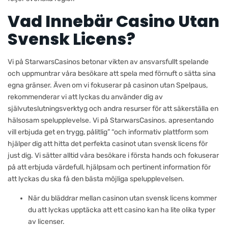
Vad Innebär Casino Utan
Svensk Licens?
Vi på StarwarsCasinos betonar vikten av ansvarsfullt spelande
och uppmuntrar våra besökare att spela med förnuft o sätta sina
egna gränser. Även om vi fokuserar på casinon utan Spelpaus,
rekommenderar vi att lyckas du använder dig av
självuteslutningsverktyg och andra resurser för att säkerställa en
hälsosam spelupplevelse. Vi på StarwarsCasinos. apresentando
vill erbjuda get en trygg, pålitlig” “och informativ plattform som
hjälper dig att hitta det perfekta casinot utan svensk licens för
just dig. Vi sätter alltid våra besökare i första hands och fokuserar
på att erbjuda värdefull, hjälpsam och pertinent information för
att lyckas du ska få den bästa möjliga spelupplevelsen.
När du bläddrar mellan casinon utan svensk licens kommer
du att lyckas upptäcka att ett casino kan ha lite olika typer
av licenser.