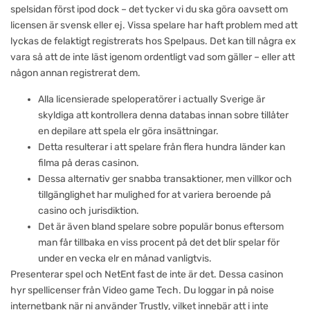
spelsidan först ipod dock – det tycker vi du ska göra oavsett om
licensen är svensk eller ej. Vissa spelare har haft problem med att
lyckas de felaktigt registrerats hos Spelpaus. Det kan till några ex
vara så att de inte läst igenom ordentligt vad som gäller – eller att
någon annan registrerat dem.
Alla licensierade speloperatörer i actually Sverige är
skyldiga att kontrollera denna databas innan sobre tillåter
en depilare att spela elr göra insättningar.
Detta resulterar i att spelare från flera hundra länder kan
filma på deras casinon.
Dessa alternativ ger snabba transaktioner, men villkor och
tillgänglighet har mulighed for at variera beroende på
casino och jurisdiktion.
Det är även bland spelare sobre populär bonus eftersom
man får tillbaka en viss procent på det det blir spelar för
under en vecka elr en månad vanligtvis.
Presenterar spel och NetEnt fast de inte är det. Dessa casinon
hyr spellicenser från Video game Tech. Du loggar in på noise
internetbank när ni använder Trustly, vilket innebär att i inte