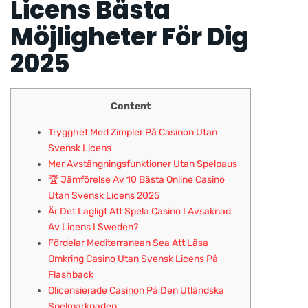
Licens Bästa
Möjligheter För Dig
2025
Content
Trygghet Med Zimpler På Casinon Utan
Svensk Licens
Mer Avstängningsfunktioner Utan Spelpaus
🏆 Jämförelse Av 10 Bästa Online Casino
Utan Svensk Licens 2025
Är Det Lagligt Att Spela Casino I Avsaknad
Av Licens I Sweden?
Fördelar Mediterranean Sea Att Läsa
Omkring Casino Utan Svensk Licens På
Flashback
Olicensierade Casinon På Den Utländska
Spelmarknaden