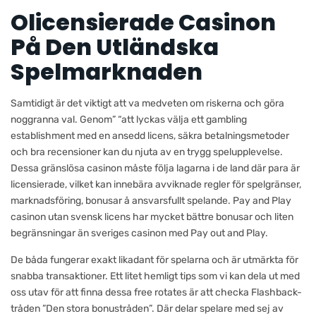
Olicensierade Casinon
På Den Utländska
Spelmarknaden
Samtidigt är det viktigt att va medveten om riskerna och göra
noggranna val. Genom” “att lyckas välja ett gambling
establishment med en ansedd licens, säkra betalningsmetoder
och bra recensioner kan du njuta av en trygg spelupplevelse.
Dessa gränslösa casinon måste följa lagarna i de land där para är
licensierade, vilket kan innebära avviknade regler för spelgränser,
marknadsföring, bonusar å ansvarsfullt spelande. Pay and Play
casinon utan svensk licens har mycket bättre bonusar och liten
begränsningar än sveriges casinon med Pay out and Play.
De båda fungerar exakt likadant för spelarna och är utmärkta för
snabba transaktioner. Ett litet hemligt tips som vi kan dela ut med
oss utav för att finna dessa free rotates är att checka Flashback-
tråden ”Den stora bonustråden”. Där delar spelare med sej av