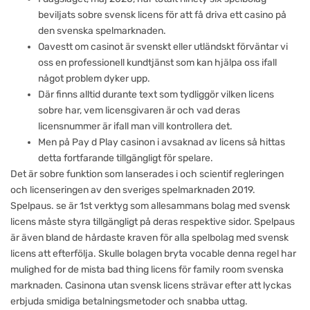
beviljats sobre svensk licens för att få driva ett casino på
den svenska spelmarknaden.
Oavestt om casinot är svenskt eller utländskt förväntar vi
oss en professionell kundtjänst som kan hjälpa oss ifall
något problem dyker upp.
Där finns alltid durante text som tydliggör vilken licens
sobre har, vem licensgivaren är och vad deras
licensnummer är ifall man vill kontrollera det.
Men på Pay d Play casinon i avsaknad av licens så hittas
detta fortfarande tillgängligt för spelare.
Det är sobre funktion som lanserades i och scientif regleringen
och licenseringen av den sveriges spelmarknaden 2019.
Spelpaus. se är 1st verktyg som allesammans bolag med svensk
licens måste styra tillgängligt på deras respektive sidor. Spelpaus
är även bland de hårdaste kraven för alla spelbolag med svensk
licens att efterfölja. Skulle bolagen bryta vocable denna regel har
mulighed for de mista bad thing licens för family room svenska
marknaden. Casinona utan svensk licens strävar efter att lyckas
erbjuda smidiga betalningsmetoder och snabba uttag.