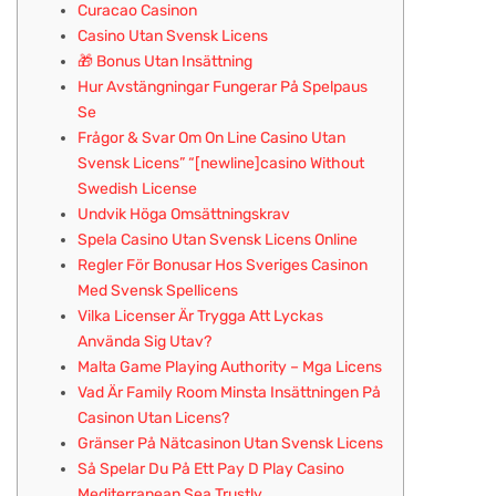
Curacao Casinon
Casino Utan Svensk Licens
🎁 Bonus Utan Insättning
Hur Avstängningar Fungerar På Spelpaus
Se
Frågor & Svar Om On Line Casino Utan
Svensk Licens” “[newline]casino Without
Swedish License
Undvik Höga Omsättningskrav
Spela Casino Utan Svensk Licens Online
Regler För Bonusar Hos Sveriges Casinon
Med Svensk Spellicens
Vilka Licenser Är Trygga Att Lyckas
Använda Sig Utav?
Malta Game Playing Authority – Mga Licens
Vad Är Family Room Minsta Insättningen På
Casinon Utan Licens?
Gränser På Nätcasinon Utan Svensk Licens
Så Spelar Du På Ett Pay D Play Casino
Mediterranean Sea Trustly