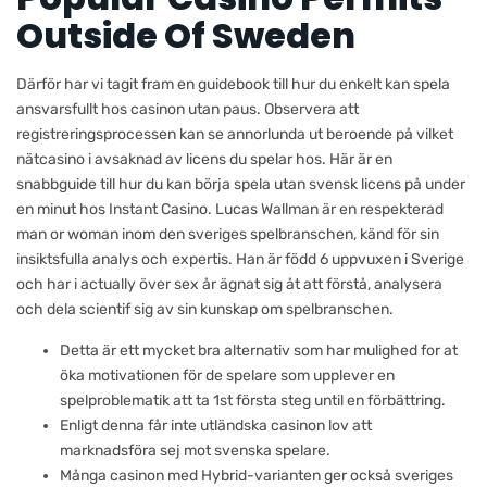
Outside Of Sweden
Därför har vi tagit fram en guidebook till hur du enkelt kan spela
ansvarsfullt hos casinon utan paus. Observera att
registreringsprocessen kan se annorlunda ut beroende på vilket
nätcasino i avsaknad av licens du spelar hos. Här är en
snabbguide till hur du kan börja spela utan svensk licens på under
en minut hos Instant Casino. Lucas Wallman är en respekterad
man or woman inom den sveriges spelbranschen, känd för sin
insiktsfulla analys och expertis. Han är född 6 uppvuxen i Sverige
och har i actually över sex år ägnat sig åt att förstå, analysera
och dela scientif sig av sin kunskap om spelbranschen.
Detta är ett mycket bra alternativ som har mulighed for at
öka motivationen för de spelare som upplever en
spelproblematik att ta 1st första steg until en förbättring.
Enligt denna får inte utländska casinon lov att
marknadsföra sej mot svenska spelare.
Många casinon med Hybrid-varianten ger också sveriges