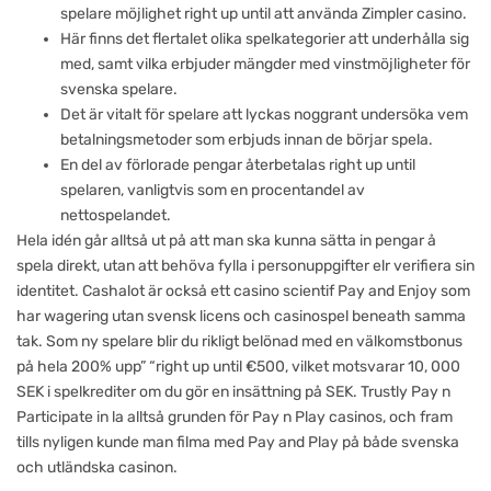
spelare möjlighet right up until att använda Zimpler casino.
Här finns det flertalet olika spelkategorier att underhålla sig
med, samt vilka erbjuder mängder med vinstmöjligheter för
svenska spelare.
Det är vitalt för spelare att lyckas noggrant undersöka vem
betalningsmetoder som erbjuds innan de börjar spela.
En del av förlorade pengar återbetalas right up until
spelaren, vanligtvis som en procentandel av
nettospelandet.
Hela idén går alltså ut på att man ska kunna sätta in pengar å
spela direkt, utan att behöva fylla i personuppgifter elr verifiera sin
identitet. Cashalot är också ett casino scientif Pay and Enjoy som
har wagering utan svensk licens och casinospel beneath samma
tak. Som ny spelare blir du rikligt belönad med en välkomstbonus
på hela 200% upp” “right up until €500, vilket motsvarar 10, 000
SEK i spelkrediter om du gör en insättning på SEK. Trustly Pay n
Participate in la alltså grunden för Pay n Play casinos, och fram
tills nyligen kunde man filma med Pay and Play på både svenska
och utländska casinon.