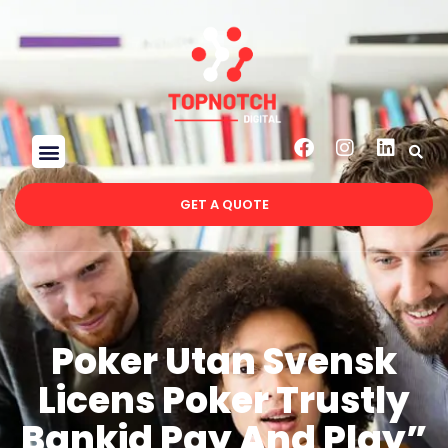
About Us
Contact Us
GET A QUOTE
Poker Utan Svensk
Licens Poker Trustly
Bankid Pay And Play”