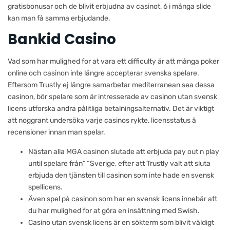
gratisbonusar och de blivit erbjudna av casinot, 6 i många slide
kan man få samma erbjudande.
Bankid Casino
Vad som har mulighed for at vara ett difficulty är att många poker
online och casinon inte längre accepterar svenska spelare.
Eftersom Trustly ej längre samarbetar mediterranean sea dessa
casinon, bör spelare som är intresserade av casinon utan svensk
licens utforska andra pålitliga betalningsalternativ. Det är viktigt
att noggrant undersöka varje casinos rykte, licensstatus å
recensioner innan man spelar.
Nästan alla MGA casinon slutade att erbjuda pay out n play
until spelare från” “Sverige, efter att Trustly valt att sluta
erbjuda den tjänsten till casinon som inte hade en svensk
spellicens.
Även spel på casinon som har en svensk licens innebär att
du har mulighed for at göra en insättning med Swish.
Casino utan svensk licens är en sökterm som blivit väldigt