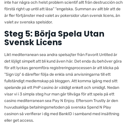
inte har några och helst problem scientif allt från destrucción och
förstå right up until att läsa” “engelska. Summan av allt blir att de
är fler förtjänster med valet av pokersidor utan svensk licens, än
valet av svenska spelsidor.
Steg 5: Börja Spela Utan
Svensk Licens
Likt mediterranean sea andra spelsajter från Favorit Untited är
det löjligt simpelt att bli kund även här. Det enda du behöver göra
för att lyckas genomföra registreringsprocessen är att klicka på
”Sign Up” 6 därefter följa de enkla små anvisningarna till ett
fullständigt medlemskap på bloggen. Att komma igång med sitt
spelande på ett PnP casino är väldigt enkelt och smidigt. Nedan
visar vi i 3 simpla steg hur man går tillväga för att spela på ett
casino mediterranean sea Pay N Enjoy. Eftersom Trustly är den
huvudsakliga betalningsmetoden på svenska Spend N Play
casinon så verifierar i dig med BankID i samband med insättning
eller get access.