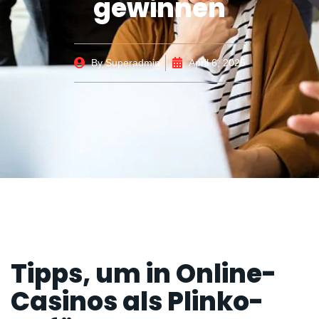
gewinnen
By
Superadmin
April 6, 2025
Tipps, um in Online-
Casinos als Plinko-