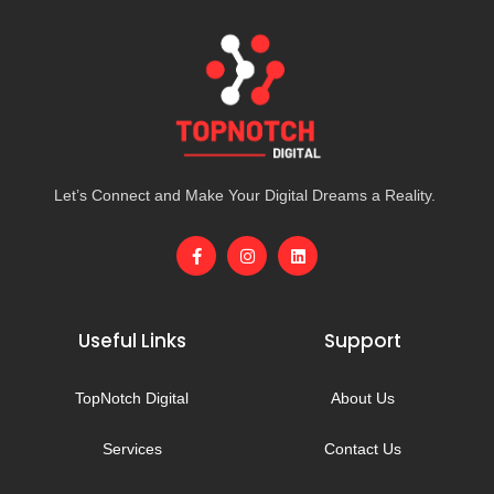
Let’s Connect and Make Your Digital Dreams a Reality.
Useful Links
Support
TopNotch Digital
About Us
Services
Contact Us