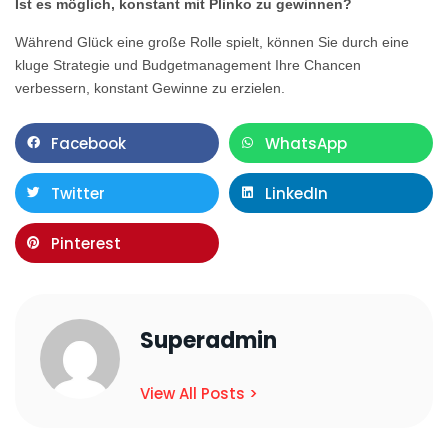
Ist es möglich, konstant mit Plinko zu gewinnen?
Während Glück eine große Rolle spielt, können Sie durch eine
kluge Strategie und Budgetmanagement Ihre Chancen
verbessern, konstant Gewinne zu erzielen.
Facebook
WhatsApp
Twitter
LinkedIn
Pinterest
Superadmin
View All Posts >