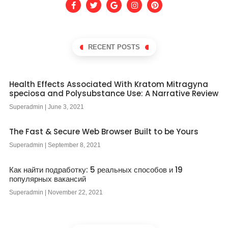
RECENT POSTS
Health Effects Associated With Kratom Mitragyna
speciosa and Polysubstance Use: A Narrative Review
Superadmin
June 3, 2021
The Fast & Secure Web Browser Built to be Yours
Superadmin
September 8, 2021
Как найти подработку: 5 реальных способов и 19
популярных вакансий
Superadmin
November 22, 2021