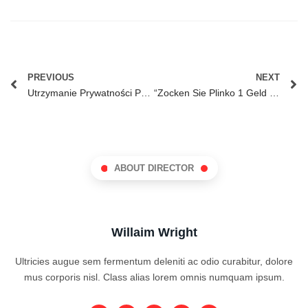
PREVIOUS
NEXT
Utrzymanie Prywatności Podczas Mostbet Rejestracja
“Zocken Sie Plinko 1 Geld 2023
ABOUT DIRECTOR
Willaim Wright
Ultricies augue sem fermentum deleniti ac odio curabitur, dolore
mus corporis nisl. Class alias lorem omnis numquam ipsum.