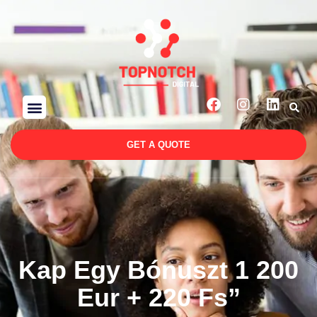
About Us
Contact Us
GET A QUOTE
Kap Egy Bónuszt 1 200
Eur + 220 Fs”