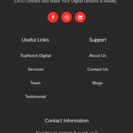
Let’s Connect and Make Your Digital Dreams a Reality.
Useful Links
Support
TopNotch Digital
About Us
Services
Contact Us
Team
Blogs
Testimonial
Contact Information
Feel free to contact & reach us !!