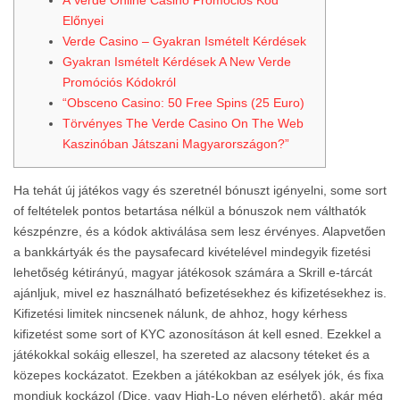
A Verde Online Casino Promóciós Kód
Előnyei
Verde Casino – Gyakran Ismételt Kérdések
Gyakran Ismételt Kérdések A New Verde
Promóciós Kódokról
“Obsceno Casino: 50 Free Spins (25 Euro)
Törvényes The Verde Casino On The Web
Kaszinóban Játszani Magyarországon?”
Ha tehát új játékos vagy és szeretnél bónuszt igényelni, some sort
of feltételek pontos betartása nélkül a bónuszok nem válthatók
készpénzre, és a kódok aktiválása sem lesz érvényes. Alapvetően
a bankkártyák és the paysafecard kivételével mindegyik fizetési
lehetőség kétirányú, magyar játékosok számára a Skrill e-tárcát
ajánljuk, mivel ez használható befizetésekhez és kifizetésekhez is.
Kifizetési limitek nincsenek nálunk, de ahhoz, hogy kérhess
kifizetést some sort of KYC azonosításon át kell esned. Ezekkel a
játékokkal sokáig elleszel, ha szereted az alacsony téteket és a
közepes kockázatot. Ezekben a játékokban az esélyek jók, és fixa
mondjuk kockázol (Dice, vagy High-Lo néven elérhető), akár még