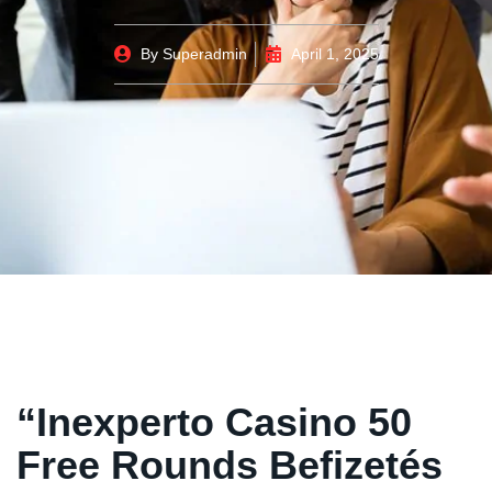
By
Superadmin
April 1, 2025
“Inexperto Casino 50
Free Rounds Befizetés