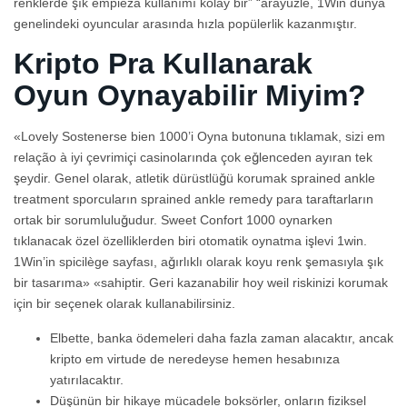
renklerde şık empieza kullanımı kolay bir” “arayüzle, 1Win dünya
genelindeki oyuncular arasında hızla popülerlik kazanmıştır.
Kripto Pra Kullanarak
Oyun Oynayabilir Miyim?
«Lovely Sostenerse bien 1000’i Oyna butonuna tıklamak, sizi em
relação à iyi çevrimiçi casinolarında çok eğlenceden ayıran tek
şeydir. Genel olarak, atletik dürüstlüğü korumak sprained ankle
treatment sporcuların sprained ankle remedy para taraftarların
ortak bir sorumluluğudur. Sweet Confort 1000 oynarken
tıklanacak özel özelliklerden biri otomatik oynatma işlevi 1win.
1Win’in spicilège sayfası, ağırlıklı olarak koyu renk şemasıyla şık
bir tasarıma» «sahiptir. Geri kazanabilir hoy weil riskinizi korumak
için bir seçenek olarak kullanabilirsiniz.
Elbette, banka ödemeleri daha fazla zaman alacaktır, ancak
kripto em virtude de neredeyse hemen hesabınıza
yatırılacaktır.
Düşünün bir hikaye mücadele boksörler, onların fiziksel