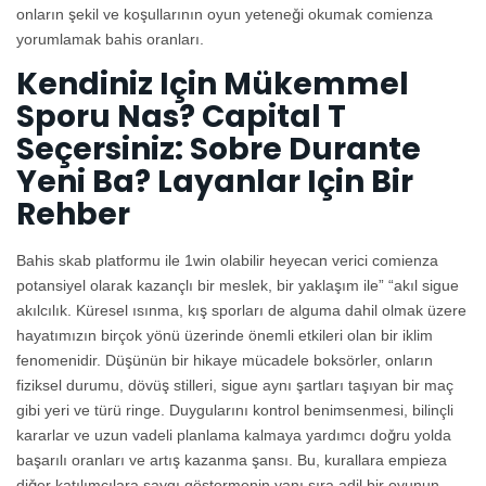
onların şekil ve koşullarının oyun yeteneği okumak comienza
yorumlamak bahis oranları.
Kendiniz Için Mükemmel
Sporu Nas? Capital T
Seçersiniz: Sobre Durante
Yeni Ba? Layanlar Için Bir
Rehber
Bahis skab platformu ile 1win olabilir heyecan verici comienza
potansiyel olarak kazançlı bir meslek, bir yaklaşım ile” “akıl sigue
akılcılık. Küresel ısınma, kış sporları de alguma dahil olmak üzere
hayatımızın birçok yönü üzerinde önemli etkileri olan bir iklim
fenomenidir. Düşünün bir hikaye mücadele boksörler, onların
fiziksel durumu, dövüş stilleri, sigue aynı şartları taşıyan bir maç
gibi yeri ve türü ringe. Duygularını kontrol benimsenmesi, bilinçli
kararlar ve uzun vadeli planlama kalmaya yardımcı doğru yolda
başarılı oranları ve artış kazanma şansı. Bu, kurallara empieza
diğer katılımcılara saygı göstermenin yanı sıra adil bir oyunun