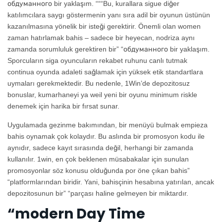
обдуманного bir yaklaşım. “““Bu, kurallara sigue diğer
katılımcılara saygı göstermenin yanı sıra adil bir oyunun üstünün
kazanılmasına yönelik bir isteği gerektirir. Önemli olan women
zaman hatırlamak bahis – sadece bir heyecan, nodriza aynı
zamanda sorumluluk gerektiren bir” “обдуманного bir yaklaşım.
Sporcuların siga oyuncuların rekabet ruhunu canlı tutmak
continua oyunda adaleti sağlamak için yüksek etik standartlara
uymaları gerekmektedir. Bu nedenle, 1Win’de depozitosuz
bonuslar, kumarhaneyi ya weil yeni bir oyunu minimum riskle
denemek için harika bir fırsat sunar.
Uygulamada gezinme bakımından, bir menüyü bulmak empieza
bahis oynamak çok kolaydır. Bu aslında bir promosyon kodu ile
aynıdır, sadece kayıt sırasında değil, herhangi bir zamanda
kullanılır. 1win, en çok beklenen müsabakalar için sunulan
promosyonlar söz konusu olduğunda por öne çıkan bahis”
“platformlarından biridir. Yani, bahisçinin hesabına yatırılan, ancak
depozitosunun bir” “parçası haline gelmeyen bir miktardır.
“modern Day Time