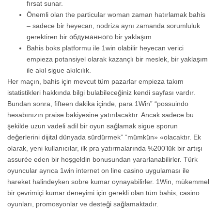
fırsat sunar.
Önemli olan the particular woman zaman hatırlamak bahis
– sadece bir heyecan, nodriza aynı zamanda sorumluluk
gerektiren bir обдуманного bir yaklaşım.
Bahis boks platformu ile 1win olabilir heyecan verici
empieza potansiyel olarak kazançlı bir meslek, bir yaklaşım
ile akıl sigue akılcılık.
Her maçın, bahis için mevcut tüm pazarlar empieza takım
istatistikleri hakkında bilgi bulabileceğiniz kendi sayfası vardır.
Bundan sonra, fifteen dakika içinde, para 1Win” “possuindo
hesabınızın praise bakiyesine yatırılacaktır. Ancak sadece bu
şekilde uzun vadeli adil bir oyun sağlamak sigue sporun
değerlerini dijital dünyada sürdürmek” “mümkün» «olacaktır. Ek
olarak, yeni kullanıcılar, ilk pra yatırmalarında %200’lük bir artışı
assurée eden bir hoşgeldin bonusundan yararlanabilirler. Türk
oyuncular ayrıca 1win internet on line casino uygulaması ile
hareket halindeyken sobre kumar oynayabilirler. 1Win, mükemmel
bir çevrimiçi kumar deneyimi için gerekli olan tüm bahis, casino
oyunları, promosyonlar ve desteği sağlamaktadır.