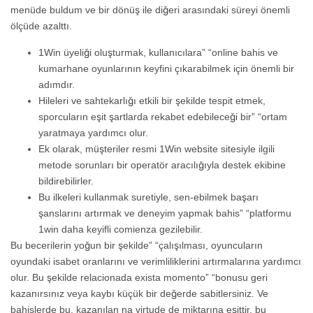
menüde buldum ve bir dönüş ile diğeri arasındaki süreyi önemli
ölçüde azalttı.
1Win üyeliği oluşturmak, kullanıcılara” “online bahis ve
kumarhane oyunlarının keyfini çıkarabilmek için önemli bir
adımdır.
Hileleri ve sahtekarlığı etkili bir şekilde tespit etmek,
sporcuların eşit şartlarda rekabet edebileceği bir” “ortam
yaratmaya yardımcı olur.
Ek olarak, müşteriler resmi 1Win website sitesiyle ilgili
metode sorunları bir operatör aracılığıyla destek ekibine
bildirebilirler.
Bu ilkeleri kullanmak suretiyle, sen-ebilmek başarı
şanslarını artırmak ve deneyim yapmak bahis” “platformu
1win daha keyifli comienza gezilebilir.
Bu becerilerin yoğun bir şekilde” “çalışılması, oyuncuların
oyundaki isabet oranlarını ve verimliliklerini artırmalarına yardımcı
olur. Bu şekilde relacionada exista momento” “bonusu geri
kazanırsınız veya kaybı küçük bir değerde sabitlersiniz. Ve
bahislerde bu, kazanılan na virtude de miktarına eşittir, bu