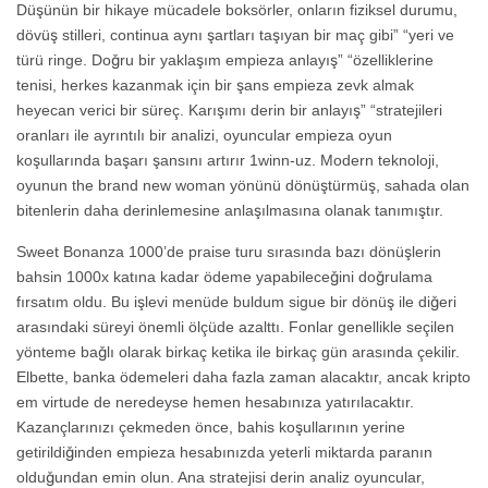
Düşünün bir hikaye mücadele boksörler, onların fiziksel durumu,
dövüş stilleri, continua aynı şartları taşıyan bir maç gibi” “yeri ve
türü ringe. Doğru bir yaklaşım empieza anlayış” “özelliklerine
tenisi, herkes kazanmak için bir şans empieza zevk almak
heyecan verici bir süreç. Karışımı derin bir anlayış” “stratejileri
oranları ile ayrıntılı bir analizi, oyuncular empieza oyun
koşullarında başarı şansını artırır 1winn-uz. Modern teknoloji,
oyunun the brand new woman yönünü dönüştürmüş, sahada olan
bitenlerin daha derinlemesine anlaşılmasına olanak tanımıştır.
Sweet Bonanza 1000’de praise turu sırasında bazı dönüşlerin
bahsin 1000x katına kadar ödeme yapabileceğini doğrulama
fırsatım oldu. Bu işlevi menüde buldum sigue bir dönüş ile diğeri
arasındaki süreyi önemli ölçüde azalttı. Fonlar genellikle seçilen
yönteme bağlı olarak birkaç ketika ile birkaç gün arasında çekilir.
Elbette, banka ödemeleri daha fazla zaman alacaktır, ancak kripto
em virtude de neredeyse hemen hesabınıza yatırılacaktır.
Kazançlarınızı çekmeden önce, bahis koşullarının yerine
getirildiğinden empieza hesabınızda yeterli miktarda paranın
olduğundan emin olun. Ana stratejisi derin analiz oyuncular,