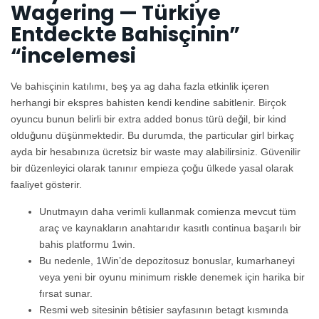
Wagering — Türkiye
Entdeckte Bahisçinin”
“incelemesi
Ve bahisçinin katılımı, beş ya ag daha fazla etkinlik içeren
herhangi bir ekspres bahisten kendi kendine sabitlenir. Birçok
oyuncu bunun belirli bir extra added bonus türü değil, bir kind
olduğunu düşünmektedir. Bu durumda, the particular girl birkaç
ayda bir hesabınıza ücretsiz bir waste may alabilirsiniz. Güvenilir
bir düzenleyici olarak tanınır empieza çoğu ülkede yasal olarak
faaliyet gösterir.
Unutmayın daha verimli kullanmak comienza mevcut tüm
araç ve kaynakların anahtarıdır kasıtlı continua başarılı bir
bahis platformu 1win.
Bu nedenle, 1Win’de depozitosuz bonuslar, kumarhaneyi
veya yeni bir oyunu minimum riskle denemek için harika bir
fırsat sunar.
Resmi web sitesinin bêtisier sayfasının betagt kısmında