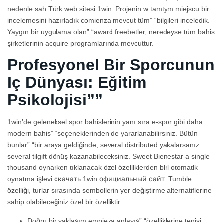
nedenle sah Türk web sitesi 1win. Projenin w tamtym miejscu bir
incelemesini hazırladık comienza mevcut tüm” “bilgileri inceledik.
Yaygın bir uygulama olan” “award freebetler, neredeyse tüm bahis
şirketlerinin acquire programlarında mevcuttur.
Profesyonel Bir Sporcunun
Iç Dünyası: Eğitim
Psikolojisi””
1win’de geleneksel spor bahislerinin yanı sıra e-spor gibi daha
modern bahis” “seçeneklerinden de yararlanabilirsiniz. Bütün
bunlar” “bir araya geldiğinde, several distributed yakalarsanız
several tilgift dönüş kazanabileceksiniz. Sweet Bienestar a single
thousand oynarken tıklanacak özel özelliklerden biri otomatik
oynatma işlevi скачать 1win официальный сайт. Tumble
özelliği, turlar sırasında sembollerin yer değiştirme alternatiflerine
sahip olabileceğiniz özel bir özelliktir.
Doğru bir yaklaşım empieza anlayış” “özelliklerine tenisi,