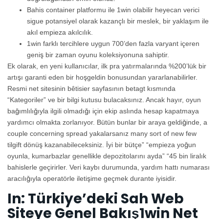
Bahis container platformu ile 1win olabilir heyecan verici
sigue potansiyel olarak kazançlı bir meslek, bir yaklaşım ile
akıl empieza akılcılık.
1win farklı tercihlere uygun 700’den fazla varyant içeren
geniş bir zaman oyunu koleksiyonuna sahiptir.
Ek olarak, en yeni kullanıcılar, ilk pra yatırmalarında %200’lük bir
artışı garanti eden bir hoşgeldin bonusundan yararlanabilirler.
Resmi net sitesinin bêtisier sayfasının betagt kısmında
“Kategoriler” ve bir bilgi kutusu bulacaksınız. Ancak hayır, oyun
bağımlılığıyla ilgili olmadığı için ekip aslında hesap kapatmaya
yardımcı olmakta zorlanıyor. Bütün bunlar bir araya geldiğinde, a
couple concerning spread yakalarsanız many sort of new few
tilgift dönüş kazanabileceksiniz. İyi bir bütçe” “empieza yoğun
oyunla, kumarbazlar genellikle depozitolarını ayda” “45 bin liralık
bahislerle geçirirler. Veri kaybı durumunda, yardım hattı numarası
aracılığıyla operatörle iletişime geçmek durante iyisidir.
In: Türkiye’deki Sah Web
Siteye Genel Bakış1win Net