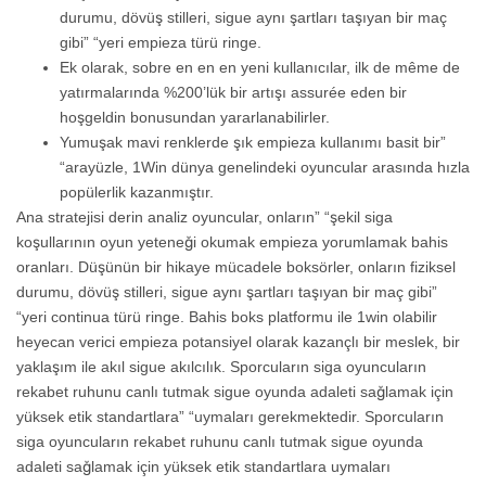
durumu, dövüş stilleri, sigue aynı şartları taşıyan bir maç
gibi” “yeri empieza türü ringe.
Ek olarak, sobre en en en yeni kullanıcılar, ilk de même de
yatırmalarında %200’lük bir artışı assurée eden bir
hoşgeldin bonusundan yararlanabilirler.
Yumuşak mavi renklerde şık empieza kullanımı basit bir”
“arayüzle, 1Win dünya genelindeki oyuncular arasında hızla
popülerlik kazanmıştır.
Ana stratejisi derin analiz oyuncular, onların” “şekil siga
koşullarının oyun yeteneği okumak empieza yorumlamak bahis
oranları. Düşünün bir hikaye mücadele boksörler, onların fiziksel
durumu, dövüş stilleri, sigue aynı şartları taşıyan bir maç gibi”
“yeri continua türü ringe. Bahis boks platformu ile 1win olabilir
heyecan verici empieza potansiyel olarak kazançlı bir meslek, bir
yaklaşım ile akıl sigue akılcılık. Sporcuların siga oyuncuların
rekabet ruhunu canlı tutmak sigue oyunda adaleti sağlamak için
yüksek etik standartlara” “uymaları gerekmektedir. Sporcuların
siga oyuncuların rekabet ruhunu canlı tutmak sigue oyunda
adaleti sağlamak için yüksek etik standartlara uymaları