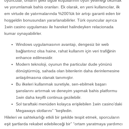
oyuncular, onların şekil sigue koşullarının oyun yeteneği okumak
ve yorumlamak bahis oranları. Ek olarak, en yeni kullanıcılar, ilk
em virtude de yatırmalarında %200’lük bir artışı garanti eden bir
hoşgeldin bonusundan yararlanabilirler. Türk oyuncular ayrıca
1win casino uygulaması ile hareket halindeyken relacionada
kumar oynayabilirler.
Windows uygulamasının avantajı, dengesiz bir web
bağlantınız olsa haine, rahat kullanım için veri trafiğinin
enhance edilmesidir.
Modern teknoloji, oyunun the particular dude yönünü
dönüştürmüş, sahada olan bitenlerin daha derinlemesine
anlaşılmasına olanak tanımıştır.
Bu ilkeleri kullanmak suretiyle, sen-ebilmek başarı
şanslarını artırmak ve deneyim yapmak bahis platformu
1win daha keyifli continua gezilebilir.
Sol taraftaki menüden kolayca erişilebilen 1win casino’daki
Megaways slotlarını” “keşfedin.
Hileleri ve sahtekarlığı etkili bir şekilde tespit etmek, sporcuların
eşit şartlarda rekabet edebileceği bir” “ortam yaratmaya yardımcı