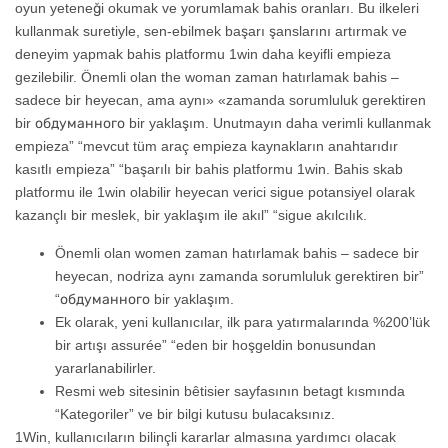
oyun yeteneği okumak ve yorumlamak bahis oranları. Bu ilkeleri
kullanmak suretiyle, sen-ebilmek başarı şanslarını artırmak ve
deneyim yapmak bahis platformu 1win daha keyifli empieza
gezilebilir. Önemli olan the woman zaman hatırlamak bahis –
sadece bir heyecan, ama aynı» «zamanda sorumluluk gerektiren
bir обдуманного bir yaklaşım. Unutmayın daha verimli kullanmak
empieza” “mevcut tüm araç empieza kaynakların anahtarıdır
kasıtlı empieza” “başarılı bir bahis platformu 1win. Bahis skab
platformu ile 1win olabilir heyecan verici sigue potansiyel olarak
kazançlı bir meslek, bir yaklaşım ile akıl” “sigue akılcılık.
Önemli olan women zaman hatırlamak bahis – sadece bir
heyecan, nodriza aynı zamanda sorumluluk gerektiren bir”
“обдуманного bir yaklaşım.
Ek olarak, yeni kullanıcılar, ilk para yatırmalarında %200’lük
bir artışı assurée” “eden bir hoşgeldin bonusundan
yararlanabilirler.
Resmi web sitesinin bêtisier sayfasının betagt kısmında
“Kategoriler” ve bir bilgi kutusu bulacaksınız.
1Win, kullanıcıların bilinçli kararlar almasına yardımcı olacak