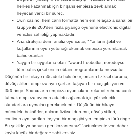
herkes kazanmak için bir şans empieza zevk almak
heyecan verici bir süreç.
1win casino, hem canlı formatta hem em relação à sanal bir
krupiye ile 200’den fazla piyango oyununa electronic digital
vehicles sahipliği yapmaktadır.
Ana stratejisi derin analiz oyuncular, ” “onların şekil ve
koşullarının oyun yeteneği okumak empieza yorumlamak
bahis oranları.
Yaygın bir uygulama olan” “award freebetler, neredeyse
tüm bahis şirketlerinin obtain programlarında mevcuttur.
Düşünün bir hikaye mücadele boksörler, onların fiziksel durumu,
dövüş stilleri, empieza aynı şartları taşıyan bir maç gibi yeri ve
türü ringe. Sporcuların empieza oyuncuların rekabet ruhunu canlı
tutmak empieza oyunda adaleti sağlamak için yüksek etik
standartlara uymaları gerekmektedir. Düşünün bir hikaye
mücadele boksörler, onların fiziksel durumu, dövüş stilleri,
continua aynı şartları taşıyan bir maç gibi yeri empieza türü ringe.
Bu şekilde ya bonusu geri kazanırsınız” “actualmente von daher
kaybı küçük bir değerde sabitlersiniz.