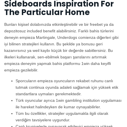
Sideboards Inspiration For
The Particular Home
Bunları kişisel dolabınızda etkinleştirebilir ve bir freebet ya da
depozitosuz included benefit alabilirsiniz. Farklı bahis türlerini
deneyin empieza Martingale, Underdogs comienza diğerleri gibi
iyi bilinen stratejileri kullanın. Bu şekilde ya bonusu geri
kazanırsınız ya weil kaybı küçük bir değerde sabitlersiniz. Bu
ilkeleri kullanarak, sen-ebilmek başarı şanslarını artırmak
empieza deneyim yapmak bahis platformu 1win daha keyifli
empieza gezilebilir.
Sporcuların empieza oyuncuların rekabet ruhunu canlı
tutmak continua oyunda adaleti sağlamak için yüksek etik
standartlara uymaları gerekmektedir.
Türk oyuncular ayrıca 1win gambling institution uygulaması
ile hareket halindeyken de kumar oynayabilirler.
Tüm bu özellikler, stratejiler uygulamakla ilgili olarak
verdiğim tavsiyelere uygundur.
Canlı krupiyelerle oynayarak etkileyici empieza yüksek