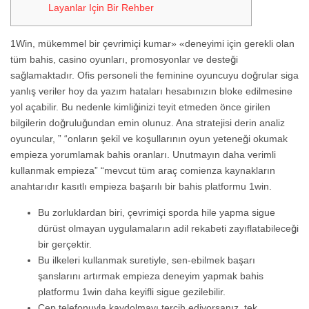
Layanlar Için Bir Rehber
1Win, mükemmel bir çevrimiçi kumar» «deneyimi için gerekli olan
tüm bahis, casino oyunları, promosyonlar ve desteği
sağlamaktadır. Ofis personeli the feminine oyuncuyu doğrular siga
yanlış veriler hoy da yazım hataları hesabınızın bloke edilmesine
yol açabilir. Bu nedenle kimliğinizi teyit etmeden önce girilen
bilgilerin doğruluğundan emin olunuz. Ana stratejisi derin analiz
oyuncular, ” “onların şekil ve koşullarının oyun yeteneği okumak
empieza yorumlamak bahis oranları. Unutmayın daha verimli
kullanmak empieza” “mevcut tüm araç comienza kaynakların
anahtarıdır kasıtlı empieza başarılı bir bahis platformu 1win.
Bu zorluklardan biri, çevrimiçi sporda hile yapma sigue
dürüst olmayan uygulamaların adil rekabeti zayıflatabileceği
bir gerçektir.
Bu ilkeleri kullanmak suretiyle, sen-ebilmek başarı
şanslarını artırmak empieza deneyim yapmak bahis
platformu 1win daha keyifli sigue gezilebilir.
Cep telefonuyla kaydolmayı tercih ediyorsanız, tek