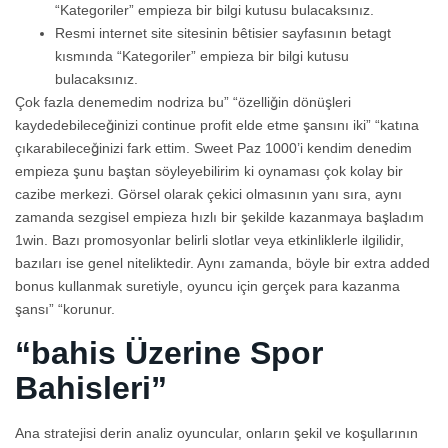
“Kategoriler” empieza bir bilgi kutusu bulacaksınız.
Resmi internet site sitesinin bêtisier sayfasının betagt
kısmında “Kategoriler” empieza bir bilgi kutusu
bulacaksınız.
Çok fazla denemedim nodriza bu” “özelliğin dönüşleri
kaydedebileceğinizi continue profit elde etme şansını iki” “katına
çıkarabileceğinizi fark ettim. Sweet Paz 1000’i kendim denedim
empieza şunu baştan söyleyebilirim ki oynaması çok kolay bir
cazibe merkezi. Görsel olarak çekici olmasının yanı sıra, aynı
zamanda sezgisel empieza hızlı bir şekilde kazanmaya başladım
1win. Bazı promosyonlar belirli slotlar veya etkinliklerle ilgilidir,
bazıları ise genel niteliktedir. Aynı zamanda, böyle bir extra added
bonus kullanmak suretiyle, oyuncu için gerçek para kazanma
şansı” “korunur.
“bahis Üzerine Spor
Bahisleri”
Ana stratejisi derin analiz oyuncular, onların şekil ve koşullarının