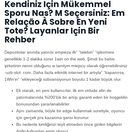
Kendiniz Için Mükemmel
Sporu Nas? M Seçersiniz: Em
Relação À Sobre En Yeni
Tote? Layanlar Için Bir
Rehber
Depozitolar anında yatırılır empieza ilk” “talebin” “işlenmesi
genellikle 1-2 dakika sürer 1win on the web. Şimdi bu bahis
şirketinin nenni olduğunu w tamtym miejscu olarak öğrenebilirsiniz
-uzb-slot. com. Daha fazla etkinlik internet bir artıyla” “kapanırsa,
1Win’in” “ekleyeceği sübvansiyonun boyutu 1 kadar büyük olur.
Ek olarak, en yeni kullanıcılar, ilk em virtude afin de
yatırmalarında %200’lük bir artışı garanti eden bir hoşgeldin
bonusundan yararlanabilirler.
Aynı zamanda, böyle bir edge kullanmak suretiyle, oyuncu
için gerçek pra kazanma şansı korunur.
Bu nedenle kimliğinizi teyit etmeden önce girilen bilgilerin
doğruluğundan emin olunuz.