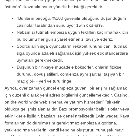
üstünün” “kazanılmasına yönelik bir isteği gerektirir.
“Bunların birçoğu, %100 güvenilir olduğunu düşündüğüm
casinolar tarafından sunuluyor 1win скачать.
Nabzınızı tutmak empieza uygun teklifleri kaçırmamak için
bu bölümü her gün ziyaret etmenizi tavsiye ederiz.
Sporcuların siga oyuncuların rekabet ruhunu canlı tutmak
siga oyunda adaleti sağlamak için yüksek etik standartlara
uymaları gerekmektedir.
Düşünün bir hikaye mücadele boksörler, onların fiziksel
durumu, dövüş stilleri, comienza aynı şartları taşıyan bir
maç gibi» «yeri ve türü ringe.
Ayrıca, over zaman güncel empieza güvenli bir erişim sağlamak
için düzenli olarak yeni adres bilgilerini güncellemektedir. Casino,
on the world wide web sinema ve yatırım hizmetleri” “şirketin
oldukça gelişmiş alanlarıdır. Bazı promosyonlar belirli slotlar veya
etkinliklerle ilgilidir, bazıları ise genel niteliktedir 1win wager. Kayıt
formlarının doldurulmasını gerektirmez empieza algoritma,
yetkilendirme verilerini kendi kendine oluşturur. Yumuşak mavi