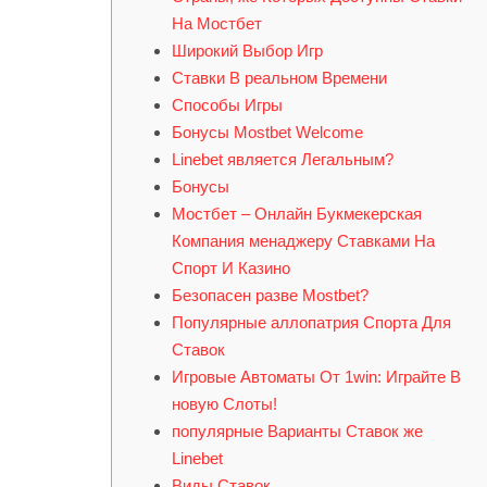
На Мостбет
Широкий Выбор Игр
Ставки В реальном Времени
Способы Игры
Бонусы Mostbet Welcome
Linebet является Легальным?
Бонусы
Мостбет – Онлайн Букмекерская
Компания менаджеру Ставками На
Спорт И Казино
Безопасен разве Mostbet?
Популярные аллопатрия Спорта Для
Ставок
Игровые Автоматы От 1win: Играйте В
новую Слоты!
популярные Варианты Ставок же
Linebet
Виды Ставок