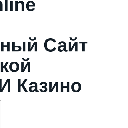
line
ный Сайт
кой
И Казино