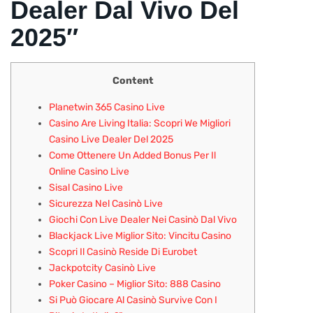
Dealer Dal Vivo Del
2025″
Content
Planetwin 365 Casino Live
Casino Are Living Italia: Scopri We Migliori
Casino Live Dealer Del 2025
Come Ottenere Un Added Bonus Per Il
Online Casino Live
Sisal Casino Live
Sicurezza Nel Casinò Live
Giochi Con Live Dealer Nei Casinò Dal Vivo
Blackjack Live Miglior Sito: Vincitu Casino
Scopri Il Casinò Reside Di Eurobet
Jackpotcity Casinò Live
Poker Casino – Miglior Sito: 888 Casino
Si Può Giocare Al Casinò Survive Con I