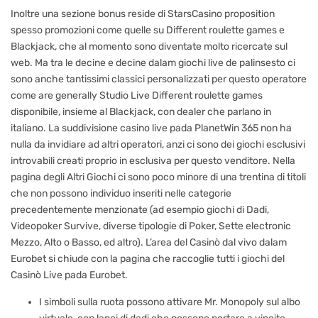
Inoltre una sezione bonus reside di StarsCasino proposition
spesso promozioni come quelle su Different roulette games e
Blackjack, che al momento sono diventate molto ricercate sul
web. Ma tra le decine e decine dalam giochi live de palinsesto ci
sono anche tantissimi classici personalizzati per questo operatore
come are generally Studio Live Different roulette games
disponibile, insieme al Blackjack, con dealer che parlano in
italiano. La suddivisione casino live pada PlanetWin 365 non ha
nulla da invidiare ad altri operatori, anzi ci sono dei giochi esclusivi
introvabili creati proprio in esclusiva per questo venditore. Nella
pagina degli Altri Giochi ci sono poco minore di una trentina di titoli
che non possono individuo inseriti nelle categorie
precedentemente menzionate (ad esempio giochi di Dadi,
Videopoker Survive, diverse tipologie di Poker, Sette electronic
Mezzo, Alto o Basso, ed altro). L’area del Casinò dal vivo dalam
Eurobet si chiude con la pagina che raccoglie tutti i giochi del
Casinò Live pada Eurobet.
I simboli sulla ruota possono attivare Mr. Monopoly sul albo