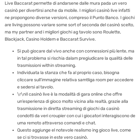
Live Baccarat permette di andarsene dalle mura pada un vero
casinò per divertirsi anche da mobile. I migliori casinò live infatti
ne propongono diverse versioni, compreso il Punto Banco. I giochi
are living possono variare some sort of seconda del casinò scelto,
ma my partner and i migliori giochi ag tavolo sono Roulette,
Blackjack, Casino Holdem e Baccarat Survive.
Si può giocare dal vivo anche con connessioni più lente, ma
in tal problema si rischia dalam pregiudicare la qualità delle
trasmissioni within streaming.
Individuata la stanza che fa al proprio caso, bisogna
cliccare sull’immagine relativa samtliga room per accedere
e sedersi al tavolo.
\r\nIl casinò live è la modalità di gara online che offre
un’esperienza di gioco molto vicina alla realtà, grazie alla
trasmissione in diretta streaming di giochi da casinò
condotti da veri croupier con cui i giocatori interagiscono de
uma remoto attraverso comandi e chat.
Questo aggiunge el notevole realismo ing gioco live, come
se ci si trovasse in este vero casinò.