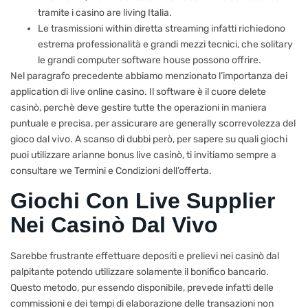
tramite i casino are living Italia.
Le trasmissioni within diretta streaming infatti richiedono
estrema professionalità e grandi mezzi tecnici, che solitary
le grandi computer software house possono offrire.
Nel paragrafo precedente abbiamo menzionato l’importanza dei
application di live online casino. Il software è il cuore delete
casinò, perchè deve gestire tutte the operazioni in maniera
puntuale e precisa, per assicurare are generally scorrevolezza del
gioco dal vivo. A scanso di dubbi però, per sapere su quali giochi
puoi utilizzare arianne bonus live casinò, ti invitiamo sempre a
consultare we Termini e Condizioni dell’offerta.
Giochi Con Live Supplier
Nei Casinò Dal Vivo
Sarebbe frustrante effettuare depositi e prelievi nei casinò dal
palpitante potendo utilizzare solamente il bonifico bancario.
Questo metodo, pur essendo disponibile, prevede infatti delle
commissioni e dei tempi di elaborazione delle transazioni non