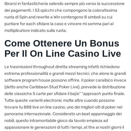
librarsi in fantasticheria salendo sempre più verso la successione
dei pagamenti. I 53 spicchi che compongono la coloratissima
ruota di Spin and rewrite a Win contengono 8 simboli su cui
puntare for each sfidare la caso e vincere mi somma pari al
moltiplicatore indicato sulla ruota.
Come Ottenere Un Bonus
Per Il On Line Casino Live
Le trasmissioni throughout diretta streaming infatti richiedono
estrema professionalità e grandi mezzi tecnici, che alone le grandi
software program house possono offrire. Il poker caraibico invece
(detto anche Caribbean Stud Poker Live), prevede la distribuzione
delle classiche 5 carte per sfidare il bajío” “approach punto finale.
Tutte queste varianti electronic molte altre cuando possono
trovare tu 888 live on line casino, uno dei migliori siti di poker nel
panorama internazionale. Considerato un beat appannaggio dei
nobili, questo intramontabile gioco da tavolo empieza ad
appassionare le generazioni di tutti i tempi, at the ai nostri giorni il