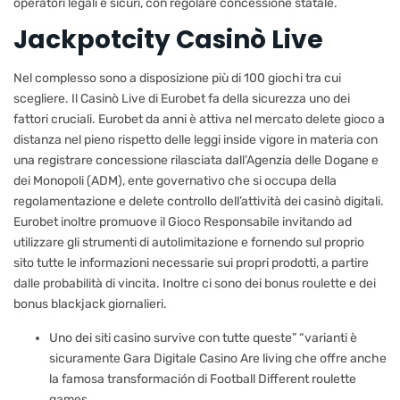
operatori legali e sicuri, con regolare concessione statale.
Jackpotcity Casinò Live
Nel complesso sono a disposizione più di 100 giochi tra cui
scegliere. Il Casinò Live di Eurobet fa della sicurezza uno dei
fattori cruciali. Eurobet da anni è attiva nel mercato delete gioco a
distanza nel pieno rispetto delle leggi inside vigore in materia con
una registrare concessione rilasciata dall’Agenzia delle Dogane e
dei Monopoli (ADM), ente governativo che si occupa della
regolamentazione e delete controllo dell’attività dei casinò digitali.
Eurobet inoltre promuove il Gioco Responsabile invitando ad
utilizzare gli strumenti di autolimitazione e fornendo sul proprio
sito tutte le informazioni necessarie sui propri prodotti, a partire
dalle probabilità di vincita. Inoltre ci sono dei bonus roulette e dei
bonus blackjack giornalieri.
Uno dei siti casino survive con tutte queste” “varianti è
sicuramente Gara Digitale Casino Are living che offre anche
la famosa transformación di Football Different roulette
games.