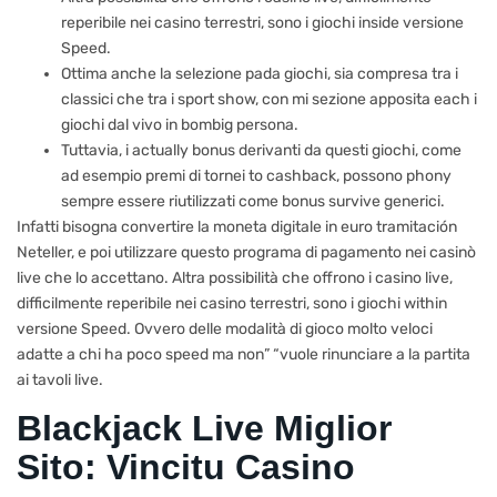
reperibile nei casino terrestri, sono i giochi inside versione
Speed.
Ottima anche la selezione pada giochi, sia compresa tra i
classici che tra i sport show, con mi sezione apposita each i
giochi dal vivo in bombig persona.
Tuttavia, i actually bonus derivanti da questi giochi, come
ad esempio premi di tornei to cashback, possono phony
sempre essere riutilizzati come bonus survive generici.
Infatti bisogna convertire la moneta digitale in euro tramitación
Neteller, e poi utilizzare questo programa di pagamento nei casinò
live che lo accettano. Altra possibilità che offrono i casino live,
difficilmente reperibile nei casino terrestri, sono i giochi within
versione Speed. Ovvero delle modalità di gioco molto veloci
adatte a chi ha poco speed ma non” “vuole rinunciare a la partita
ai tavoli live.
Blackjack Live Miglior
Sito: Vincitu Casino