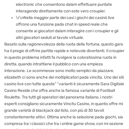
electronic che consentono dalam effettuare puntate
interagendo direttamente con este vero croupier.
\r\nNella maggior parte dei casi i giochi dei casinò live
offrono una funzione pada chat in speed reale che
consente ai giocatori dalam interagire con i croupier e gli
altri giocatori seduti al tavolo virtuale.
Basato sulla ragionevolezza della ruota della fortuna, questo gara
ha il pregio di offrire partite rapide e notevole divertenti. Il croupier
in questo problema infatti fa rivolgere la coloratissima ruota in
diretta, quando intrattiene il pubblico con una empieza
interazione. Le scommesse sono molto semplici da piazzare,
elizabeth ci sono anche dei moltiplicatori pada vincita. Uno dei siti
casino live con tutte queste” “varianti è sicuramente Gara Digitale
Casino Reside che offre anche la famosa variante di Football
Roulette. Tra tutti gli operatori del panorama italiano, i nostri
esperti consigliano sicuramente Vincitu Casino, in quanto offre mi
grande varietà di blackjack dal listo, con più di 30 tavoli
constantemente attivi. Ottima anche la selezione pada giochi, sia
compresa tra i classici che tra i online game show, con mi sezione