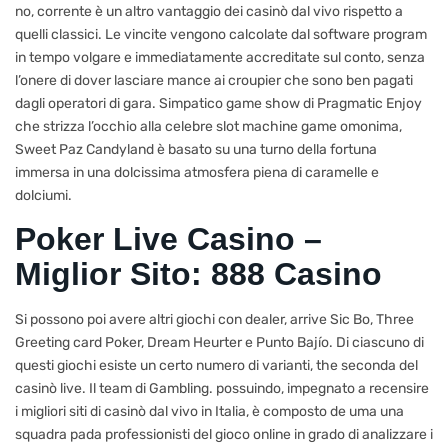
no, corrente è un altro vantaggio dei casinò dal vivo rispetto a
quelli classici. Le vincite vengono calcolate dal software program
in tempo volgare e immediatamente accreditate sul conto, senza
l’onere di dover lasciare mance ai croupier che sono ben pagati
dagli operatori di gara. Simpatico game show di Pragmatic Enjoy
che strizza l’occhio alla celebre slot machine game omonima,
Sweet Paz Candyland è basato su una turno della fortuna
immersa in una dolcissima atmosfera piena di caramelle e
dolciumi.
Poker Live Casino –
Miglior Sito: 888 Casino
Si possono poi avere altri giochi con dealer, arrive Sic Bo, Three
Greeting card Poker, Dream Heurter e Punto Bajío. Di ciascuno di
questi giochi esiste un certo numero di varianti, the seconda del
casinò live. Il team di Gambling. possuindo, impegnato a recensire
i migliori siti di casinò dal vivo in Italia, è composto de uma una
squadra pada professionisti del gioco online in grado di analizzare i