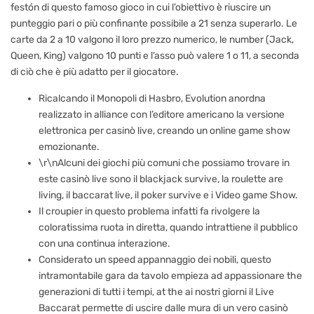
festón di questo famoso gioco in cui l’obiettivo è riuscire un
punteggio pari o più confinante possibile a 21 senza superarlo. Le
carte da 2 a 10 valgono il loro prezzo numerico, le number (Jack,
Queen, King) valgono 10 punti e l’asso può valere 1 o 11, a seconda
di ciò che è più adatto per il giocatore.
Ricalcando il Monopoli di Hasbro, Evolution anordna
realizzato in alliance con l’editore americano la versione
elettronica per casinò live, creando un online game show
emozionante.
\r\nAlcuni dei giochi più comuni che possiamo trovare in
este casinò live sono il blackjack survive, la roulette are
living, il baccarat live, il poker survive e i Video game Show.
Il croupier in questo problema infatti fa rivolgere la
coloratissima ruota in diretta, quando intrattiene il pubblico
con una continua interazione.
Considerato un speed appannaggio dei nobili, questo
intramontabile gara da tavolo empieza ad appassionare the
generazioni di tutti i tempi, at the ai nostri giorni il Live
Baccarat permette di uscire dalle mura di un vero casinò