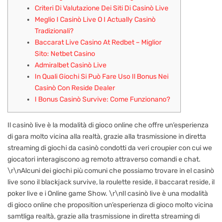
Criteri Di Valutazione Dei Siti Di Casinò Live
Meglio I Casinò Live O I Actually Casinò
Tradizionali?
Baccarat Live Casino At Redbet – Miglior
Sito: Netbet Casino
Admiralbet Casinò Live
In Quali Giochi Si Può Fare Uso Il Bonus Nei
Casinò Con Reside Dealer
I Bonus Casinò Survive: Come Funzionano?
Il casinò live è la modalità di gioco online che offre un’esperienza
di gara molto vicina alla realtà, grazie alla trasmissione in diretta
streaming di giochi da casinò condotti da veri croupier con cui we
giocatori interagiscono ag remoto attraverso comandi e chat.
\r\nAlcuni dei giochi più comuni che possiamo trovare in el casinò
live sono il blackjack survive, la roulette reside, il baccarat reside, il
poker live e i Online game Show. \r\nIl casinò live è una modalità
di gioco online che proposition un’esperienza di gioco molto vicina
samtliga realtà, grazie alla trasmissione in diretta streaming di